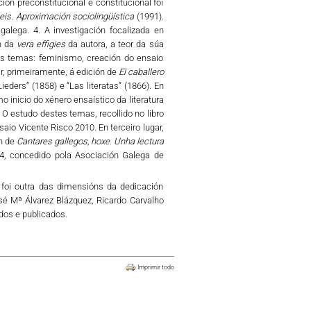
ción preconstitucional e constitucional foi
eis. Aproximación sociolingüística
(1991).
galega. 4. A investigación focalizada en
ón da
vera effigies
da autora, a teor da súa
es temas: feminismo, creación do ensaio
r, primeiramente, á edición de
El caballero
ders” (1858) e “Las literatas” (1866). En
o inicio do xénero ensaístico da literatura
O estudo destes temas, recollido no libro
aio Vicente Risco 2010. En terceiro lugar,
ón de
Cantares gallegos, hoxe. Unha lectura
14, concedido pola Asociación Galega de
ga foi outra das dimensións da dedicación
osé Mª Álvarez Blázquez, Ricardo Carvalho
dos e publicados.
Imprimir todo