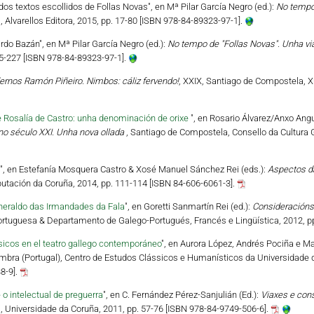
os textos escollidos de Follas Novas", en Mª Pilar García Negro (ed.):
No tempo 
 Alvarellos Editora, 2015, pp. 17-80 [ISBN 978-84-89323-97-1].
ardo Bazán", en Mª Pilar García Negro (ed.):
No tempo de "Follas Novas". Unha viax
15-227 [ISBN 978-84-89323-97-1].
ernos Ramón Piñeiro. Nimbos: cáliz fervendo!
, XXIX, Santiago de Compostela, X
e Rosalía de Castro: unha denominación de orixe
", en Rosario Álvarez/Anxo Angu
no século XXI. Unha nova ollada
, Santiago de Compostela, Consello da Cultura G
", en Estefanía Mosquera Castro & Xosé Manuel Sánchez Rei (eds.):
Aspectos d
utación da Coruña, 2014, pp. 111-114 [ISBN 84-606-6061-3].
heraldo das Irmandades da Fala
", en Goretti Sanmartín Rei (ed.):
Consideracións 
 Portuguesa & Departamento de Galego-Portugués, Francés e Lingüística, 2012, p
sicos en el teatro gallego contemporáneo
", en Aurora López, Andrés Pociña e Mar
imbra (Portugal), Centro de Estudos Clássicos e Humanísticos da Universidade 
8-9].
 o intelectual de preguerra
", en C. Fernández Pérez-Sanjulián (Ed.):
Viaxes e con
a, Universidade da Coruña, 2011, pp. 57-76 [ISBN 978-84-9749-506-6].