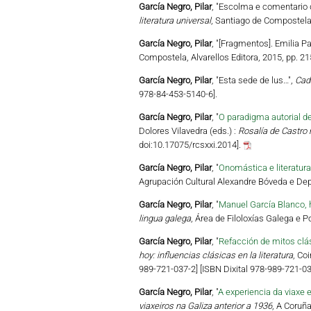
García Negro, Pilar
, "Escolma e comentario d
literatura universal
, Santiago de Compostela,
García Negro, Pilar
, "[Fragmentos]. Emilia P
Compostela, Alvarellos Editora, 2015, pp. 2
García Negro, Pilar
, "Esta sede de lus…",
Cad
978-84-453-5140-6].
García Negro, Pilar
, "
O paradigma autorial d
Dolores Vilavedra (eds.) :
Rosalía de Castro 
doi:10.17075/rcsxxi.2014].
García Negro, Pilar
, "
Onomástica e literatura
Agrupación Cultural Alexandre Bóveda e Dep
García Negro, Pilar
, "
Manuel García Blanco, 
lingua galega
, Área de Filoloxías Galega e
García Negro, Pilar
, "
Refacción de mitos clá
hoy: influencias clásicas en la literatura
, Co
989-721-037-2] [ISBN Dixital 978-989-721-03
García Negro, Pilar
, "
A experiencia da viaxe e
viaxeiros na Galiza anterior a 1936
, A Coruñ