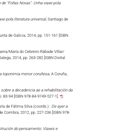
de "Follas Novas". Unha viaxe pola
e pola literatura universal
, Santiago de
unta de Galicia, 2014, pp. 151-161 [ISBN
eira/María do Cebreiro Rábade Villar/
alega, 2014, pp. 263-282 [ISBN Dixital
a toponimia menor coruñesa
, A Coruña,
sobre a decadencia ae a rehabilitación da
p. 83-94 [ISBN 978-84-9749-527-1].
ía de Fátima Silva (coords.) :
De ayer a
de Coimbra, 2012, pp. 227-236 [ISBN 978-
strución do pensamento. Viaxes e