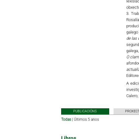
lexisla
obxect
3. Tra
Rosalía
produc
galego 
de las 
segundo
galega,
O clamo
afondou
actual
Editore
A edici
investi
Calero
PUBLICACIÓNS
PROXECT
Todas
|
Últimos 5 anos
Libros