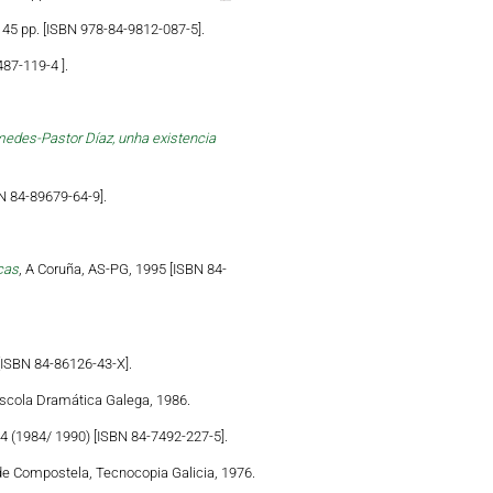
 45 pp. [ISBN 978-84-9812-087-5].
87-119-4 ].
edes-Pastor Díaz, unha existencia
N 84-89679-64-9].
cas
, A Coruña, AS-PG, 1995 [ISBN 84-
[ISBN 84-86126-43-X].
Escola Dramática Galega, 1986.
84 (1984/ 1990) [ISBN 84-7492-227-5].
de Compostela, Tecnocopia Galicia, 1976.