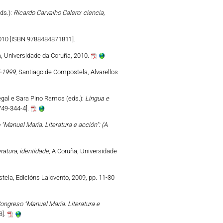
ds.):
Ricardo Carvalho Calero: ciencia,
2010 [ISBN 9788484871811].
a, Universidade da Coruña, 2010.
5-1999
, Santiago de Compostela, Alvarellos
gal e Sara Pino Ramos (eds.):
Lingua e
749-344-4].
"Manuel María. Literatura e acción": (A
ratura, identidade
, A Coruña, Universidade
tela, Edicións Laiovento, 2009, pp. 11-30
ongreso "Manuel María. Literatura e
8].