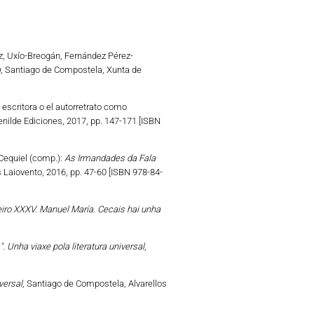
z, Uxío-Breogán, Fernández Pérez-
a
, Santiago de Compostela, Xunta de
o escritora o el autorretrato como
Benilde Ediciones, 2017, pp. 147-171 [ISBN
 Cequiel (comp.):
As Irmandades da Fala
s Laiovento, 2016, pp. 47-60 [ISBN 978-84-
ro XXXV. Manuel María. Cecais hai unha
 Unha viaxe pola literatura universal
,
versal
, Santiago de Compostela, Alvarellos