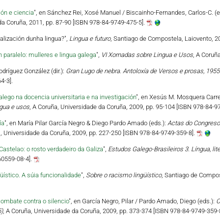
ón e ciencia
", en Sánchez Rei, Xosé Manuel / Biscainho-Fernandes, Carlos-C. (e
da Coruña, 2011, pp. 87-90 [ISBN 978-84-9749-475-5].
alización dunha lingua?",
Lingua e futuro
, Santiago de Compostela, Laiovento, 
paralelo: mulleres e lingua galega
",
VI Xornadas sobre Lingua e Usos
, A Coruñ
Rodríguez González (dir.):
Gran Lugo de nebra. Antoloxía de Versos e prosas, 195
4-3].
lego na docencia universitaria e na investigación
", en Xesús M. Mosquera Carre
ngua e usos
, A Coruña, Universidade da Coruña, 2009, pp. 95-104 [ISBN 978-84-9
ía
", en María Pilar García Negro & Diego Pardo Amado (eds.):
Actas do Congreso 
a, Universidade da Coruña, 2009, pp. 227-250 [ISBN 978-84-9749-359-8].
Castelao: o rosto verdadeiro da Galiza
",
Estudos Galego-Brasileiros 3. Língua, lite
60559-08-4].
üístico. A súia funcionalidade
",
Sobre o racismo lingüístico
, Santiago de Compos
combate contra o silencio
", en García Negro, Pilar / Pardo Amado, Diego (eds.):
C
)
, A Coruña, Universidade da Coruña, 2009, pp. 373-374 [ISBN 978-84-9749-359-