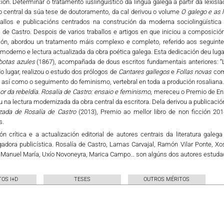
ción. Determinar o tratamento iuslingüístico da lingua galega a partir da lexisla
o central da súa tese de doutoramento, da cal derivou o volume
O galego e as l
ballos e publicacións centrados na construción da moderna sociolingüística 
 de Castro. Despois de varios traballos e artigos en que iniciou a composici
ión, abordou un tratamento máis complexo e completo, referido aos seguint
moderno e lectura actualizada da obra poética galega. Esta dedicación deu luga
botas azules
(1867), acompañada de dous escritos fundamentais anteriores: “Lie
 lugar, realizou o estudo dos prólogos de
Cantares gallegos
e
Follas novas
com
 así como o seguimento do feminismo, vertebral en toda a produción rosaliana. 
r da rebeldía. Rosalía de Castro: ensaio e feminismo
, mereceu o Premio de Ens
 na lectura modernizada da obra central da escritora. Dela derivou a publicaci
izada de Rosalía de Castro
(2013), Premio ao mellor libro de non ficción 20
s.
ón crítica e a actualización editorial de autores centrais da literatura gale
gadora publicística. Rosalía de Castro, Lamas Carvajal, Ramón Vilar Ponte, X
, Manuel María, Uxío Novoneyra, Marica Campo… son algúns dos autores estuda
OS I+D
TESES
OUTROS MÉRITOS