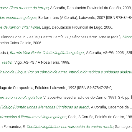
zquez. Claro mencer do tempo
, A Coruña, Deputación Provincial da Coruña, 2008,
das escritoras galegas
, Bertamiráns (A Coruña), Laiovento, 2007 [ISBN 978-84-84
cos de Ramón Villar Ponte
, Lugo, Deputación Provincial de Lugo, 2006.
 Blanco Echauri, Jesús / Castro García, S. / Sánchez Pérez, Amelia (eds.),
Nicom
ación Caixa Galicia, 2006.
eds.),
Ramón Vilar Ponte: O feito lingüístico galego
, A Coruña, AS-PG, 2003 [ISB
. Teatro
, Vigo, AS-PG / A Nosa Terra, 1998.
nsino da Língua: Por un cámbio de rumo. Introdución teórica e unidades didácti
tiago de Compostela, Edicións Laiovento, 1993 [ISBN 84-87847-25-0].
ximación sociolingüística
, Vilaboa-Pontevedra, Ediciós do Cumio, 1991, 370 pp. 
Fidalgo (Contén unhas Memórias Sintéticas do autor)
, A Coruña, Cadernos da 
ximacións á literatura e á lingua galegas
, Sada, A Coruña, Ediciós do Castro, 19
án Fernández, E,
Conflicto lingüístico: normalización do ensino medio
, Santiago 