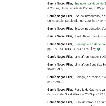
García Negro, Pilar
, "
Ensino e realidade: de 
A Coruña, Universidade da Coruña, 2006, pp
García Negro, Pilar
, "Estudo introdutorio", e
Compostela, Sotelo Blanco, 2006 [ISBN 84-7
García Negro, Pilar
, "Estudo introdutorio",
Con
García Negro, Pilar
, "Pardo Bazán: feminismo
García Negro, Pilar
, "
O galego e a cidade da 
pp. 139-144 [ISBN 84-9749-175-0].
García Negro, Pilar
, "Limiar", en Rauber, I:
Xé
García Negro, Pilar
, "Limiar", en González Be
96203-73-5].
García Negro, Pilar
, "Prólogo", en Pociña, A.
8487-055-3].
García Negro, Pilar
, "Rosalía de Castro: o val
Compostela, Sotelo Branco, 2003, pp. 127-1
García Negro, Pilar
, "O sol do verán: as afin