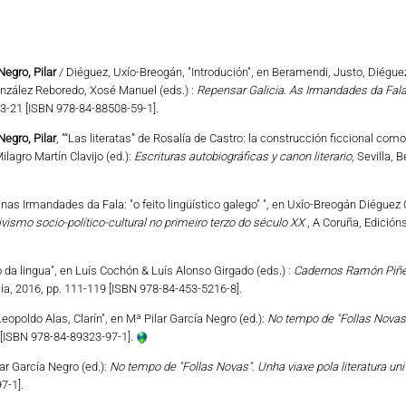
Negro, Pilar
/ Diéguez, Uxío-Breogán, "Introdución", en Beramendi, Justo, Diégue
onzález Reboredo, Xosé Manuel (eds.) :
Repensar Galicia. As Irmandades da Fal
13-21 [ISBN 978-84-88508-59-1].
Negro, Pilar
, "“Las literatas” de Rosalía de Castro: la construcción ficcional com
ilagro Martín Clavijo (ed.):
Escrituras autobiográficas y canon literario
, Sevilla, 
a nas Irmandades da Fala: "o feito lingüístico galego" ", en Uxío-Breogán Diéguez
tivismo socio-político-cultural no primeiro terzo do século XX
, A Coruña, Edición
o da lingua", en Luís Cochón & Luís Alonso Girgado (eds.) :
Cadernos Ramón Piñei
ia, 2016, pp. 111-119 [ISBN 978-84-453-5216-8].
eopoldo Alas, Clarín", en Mª Pilar García Negro (ed.):
No tempo de "Follas Novas".
 [ISBN 978-84-89323-97-1].
ar García Negro (ed.):
No tempo de "Follas Novas". Unha viaxe pola literatura uni
7-1].