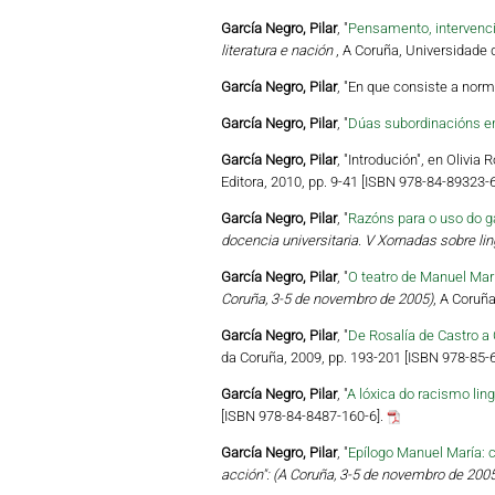
García Negro, Pilar
, "
Pensamento, intervenci
literatura e nación
, A Coruña, Universidade 
García Negro, Pilar
, "En que consiste a norm
García Negro, Pilar
, "
Dúas subordinacións en 
García Negro, Pilar
, "Introdución", en Olivia 
Editora, 2010, pp. 9-41 [ISBN 978-84-89323-6
García Negro, Pilar
, "
Razóns para o uso do ga
docencia universitaria. V Xornadas sobre li
García Negro, Pilar
, "
O teatro de Manuel Mar
Coruña, 3-5 de novembro de 2005)
, A Coruñ
García Negro, Pilar
, "
De Rosalía de Castro a 
da Coruña, 2009, pp. 193-201 [ISBN 978-85-
García Negro, Pilar
, "
A lóxica do racismo ling
[ISBN 978-84-8487-160-6].
García Negro, Pilar
, "
Epílogo Manuel María: 
acción": (A Coruña, 3-5 de novembro de 2005