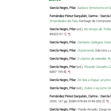
García Negro, Pilar
,
Galiza e feminismo en E
Fernández Pérez-Sanjulián, Carme
/
García 
Irmandades da Fala
, Santiago de Compostel
García Negro, Pilar
(ed.),
No tempo de "Follas
89323-97-1].
García Negro, Pilar
,
Cantares Gallegos, hoxe
García Negro, Pilar
,
Outramente
, Edicións L
García Negro, Pilar
,
O clamor da rebeldía. R
García Negro, Pilar
(ed.),
Ricardo Carvalho Ca
8487-195-8].
García Negro, Pilar
,
De fala a lingua: un pr
García Negro, Pilar
(ed.),
Sobre o racismo lin
Fernández Pérez-Sanjulián, Carme
/
García 
2009, 167 pp. [ISBN 978-84-9749-335-2].
García Negro, Pilar
/ Pardo Amado, Diego (e