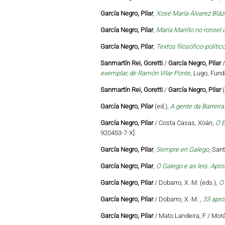
García Negro, Pilar
,
Xosé María Álvarez Blá
García Negro, Pilar
,
María Mariño no ronsel 
García Negro, Pilar
,
Textos filosófico-políti
Sanmartín Rei, Goretti
/
García Negro, Pilar
/
exemplar, de Ramón Vilar Ponte
, Lugo, Fund
Sanmartín Rei, Goretti
/
García Negro, Pilar
(
García Negro, Pilar
(ed.),
A gente da Barreira
García Negro, Pilar
/ Costa Casas, Xoán,
O E
920453-7-X].
García Negro, Pilar
,
Sempre en Galego
, San
García Negro, Pilar
,
O Galego e as leis. Apro
García Negro, Pilar
/ Dobarro, X. M. (eds.),
O 
García Negro, Pilar
/ Dobarro, X. M. ,
33 apro
García Negro, Pilar
/ Mato Landeira, F / Mor