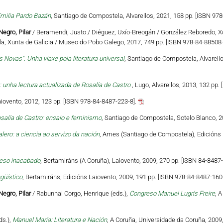
milia Pardo Bazán
, Santiago de Compostela, Alvarellos, 2021, 158 pp. [ISBN 978
Negro, Pilar
/ Beramendi, Justo / Diéguez, Uxío-Breogán / González Reboredo, X
a, Xunta de Galicia / Museo do Pobo Galego, 2017, 749 pp. [ISBN 978-84-88508-
 Novas". Unha viaxe pola literatura universal
, Santiago de Compostela, Alvarello
: unha lectura actualizada de Rosalía de Castro
, Lugo, Alvarellos, 2013, 132 pp.
aiovento, 2012, 123 pp. [ISBN 978-84-8487-223-8].
osalía de Castro: ensaio e feminismo
, Santiago de Compostela, Sotelo Blanco, 2
lero: a ciencia ao servizo da nación
, Ames (Santiago de Compostela), Edicións 
oceso inacabado
, Bertamiráns (A Coruña), Laiovento, 2009, 270 pp. [ISBN 84-8487-
güístico
, Bertamiráns, Edicións Laiovento, 2009, 191 pp. [ISBN 978-84-8487-160
Negro, Pilar
/ Rabunhal Corgo, Henrique (eds.),
Congreso Manuel Lugrís Freire
, 
ds.),
Manuel María: Literatura e Nación
, A Coruña, Universidade da Coruña, 2009