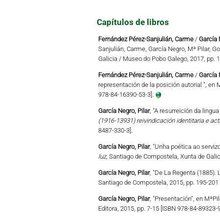
Capítulos de libros
Fernández Pérez-Sanjulián, Carme
/
García 
Sanjulián, Carme, García Negro, Mª Pilar, G
Galicia / Museo do Pobo Galego, 2017, pp. 
Fernández Pérez-Sanjulián, Carme
/
García 
representación de la posición autorial ", en M
978-84-16390-53-3].
García Negro, Pilar
, "A resurreición da lingu
(1916-13931) reivindicación identitaria e ac
8487-330-3].
García Negro, Pilar
, "Unha poética ao serviz
luz
, Santiago de Compostela, Xunta de Galic
García Negro, Pilar
, "De La Regenta (1885). L
Santiago de Compostela, 2015, pp. 195-201
García Negro, Pilar
, "Presentación", en MªPil
Editora, 2015, pp. 7-15 [ISBN 978-84-89323-9