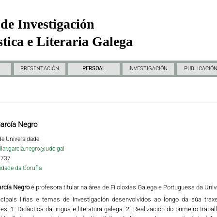
de Investigación
tica e Literaria Galega
PRESENTACIÓN
PERSOAL
INVESTIGACIÓN
PUBLICACIÓ
García Negro
 de Universidade
ilar.garcia.negro@udc.gal
1737
idade da Coruña
arcía Negro
é profesora titular na área de Filoloxías Galega e Portuguesa da Uni
ncipais liñas e temas de investigación desenvolvidos ao longo da súa traxe
es: 1. Didáctica da lingua e literatura galega. 2. Realización do primeiro traball