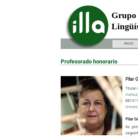
Grupo 
Lingüís
INICIO
Profesorado honorario
Pilar 
Titular
maria.p
88101
Univers
Pilar G
As pri
seguint