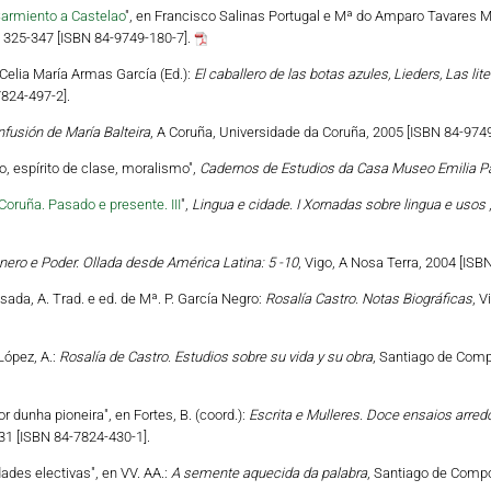
Sarmiento a Castelao
", en Francisco Salinas Portugal e Mª do Amparo Tavares Ma
. 325-347 [ISBN 84-9749-180-7].
n Celia María Armas García (Ed.):
El caballero de las botas azules, Lieders, Las lit
824-497-2].
fusión de María Balteira
, A Coruña, Universidade da Coruña, 2005 [ISBN 84-9749
, espírito de clase, moralismo",
Cadernos de Estudios da Casa Museo Emilia P
Coruña. Pasado e presente. III
",
Lingua e cidade. I Xornadas sobre lingua e usos
nero e Poder. Ollada desde América Latina: 5 -10
, Vigo, A Nosa Terra, 2004 [ISB
sada, A. Trad. e ed. de Mª. P. García Negro:
Rosalía Castro. Notas Biográficas
, V
/López, A.:
Rosalía de Castro. Estudios sobre su vida y su obra
, Santiago de Comp
or dunha pioneira", en Fortes, B. (coord.):
Escrita e Mulleres. Doce ensaios arredo
31 [ISBN 84-7824-430-1].
idades electivas", en VV. AA.:
A semente aquecida da palabra
, Santiago de Compo