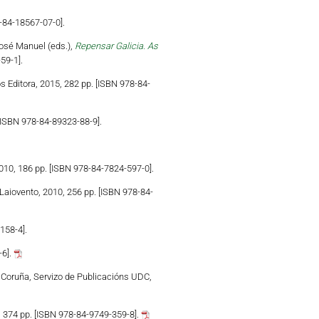
-84-18567-07-0].
osé Manuel (eds.),
Repensar Galicia. As
59-1].
s Editora, 2015, 282 pp. [ISBN 978-84-
 [ISBN 978-84-89323-88-9].
010, 186 pp. [ISBN 978-84-7824-597-0].
Laiovento, 2010, 256 pp. [ISBN 978-84-
158-4].
-6].
A Coruña, Servizo de Publicacións UDC,
, 374 pp. [ISBN 978-84-9749-359-8].