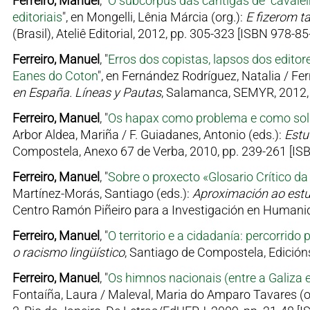
Ferreiro, Manuel
, "
O subcorpus das cantigas de "cavalei
editoriais
", en Mongelli, Lênia Márcia (org.):
E fizerom ta
(Brasil), Ateliê Editorial, 2012, pp. 305-323 [ISBN 978-8
Ferreiro, Manuel
, "
Erros dos copistas, lapsos dos edito
Eanes do Coton
", en Fernández Rodríguez, Natalia / Fer
en España. Líneas y Pautas
, Salamanca, SEMYR, 2012,
Ferreiro, Manuel
, "
Os hapax como problema e como soluc
Arbor Aldea, Mariña / F. Guiadanes, Antonio (eds.):
Estu
Compostela, Anexo 67 de Verba, 2010, pp. 239-261 [IS
Ferreiro, Manuel
, "
Sobre o proxecto «Glosario Crítico d
Martínez-Morás, Santiago (eds.):
Aproximación ao estu
Centro Ramón Piñeiro para a Investigación en Humanid
Ferreiro, Manuel
, "
O territorio e a cidadanía: percorrid
o racismo lingüístico
, Santiago de Compostela, Edición
Ferreiro, Manuel
, "
Os himnos nacionais (entre a Galiza e
Fontaíña, Laura / Maleval, Maria do Amparo Tavares (o