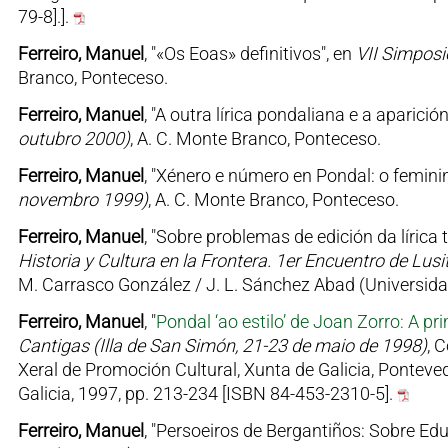
79-8].].
Ferreiro, Manuel
, "«Os Eoas» definitivos", en
VII Simposi
Branco, Ponteceso.
Ferreiro, Manuel
, "A outra lírica pondaliana e a aparició
outubro 2000)
, A. C. Monte Branco, Ponteceso.
Ferreiro, Manuel
, "Xénero e número en Pondal: o feminin
novembro 1999)
, A. C. Monte Branco, Ponteceso.
Ferreiro, Manuel
, "Sobre problemas de edición da líric
Historia y Cultura en la Frontera. 1er Encuentro de Lu
M. Carrasco González / J. L. Sánchez Abad (Universid
Ferreiro, Manuel
, "
Pondal ‘ao estilo’ de Joan Zorro: A p
Cantigas (Illa de San Simón, 21-23 de maio de 1998)
, 
Xeral de Promoción Cultural, Xunta de Galicia, Pontev
Galicia, 1997, pp. 213-234 [ISBN 84-453-2310-5].
Ferreiro, Manuel
, "Persoeiros de Bergantiños: Sobre Ed