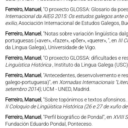
Ferreiro, Manuel
, "O proxecto GLOSSA: Glosario da poe
Internacional da AIEG 2015: Os estudos galegos ante o c
exilio
, Asociación Internacional de Estudos Galegos, Bue
Ferreiro, Manuel
, "Notas sobre variación lingüística da
portuguesas («aver», «fazer», «põer», «querer», ", en
III 
da Lingua Galega), Universidade de Vigo.
Ferreiro, Manuel
, "O proxecto GLOSSA: dificultades e re
Linguística Histórica
, Instituto da Lingua Galega (USC
Ferreiro, Manuel
, "Antecedentes, desenvolvemento e re
galego-portuguesa)", en
Xornadas Internacionais "Literat
setembro 2014)
, UCM - UNED, Madrid.
Ferreiro, Manuel
, "Sobre topónimos e textos afonsinos. 
II Coloquio de Lingüística Histórica (26 e 27 de xuño d
Ferreiro, Manuel
, "Perfil biográfico de Pondal", en
XVIII 
Fundación Eduardo Pondal, Ponteceso.