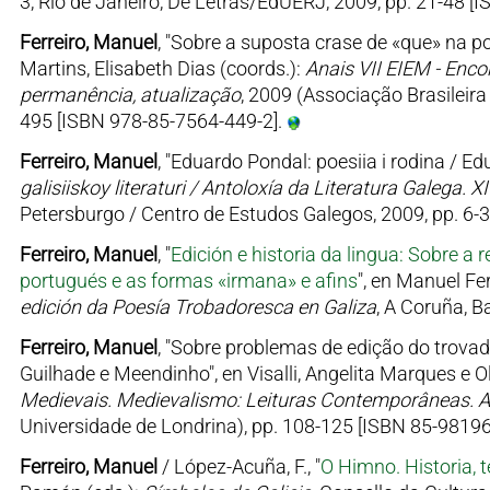
3, Rio de Janeiro, De Letras/EdUERJ, 2009, pp. 21-48 [
Ferreiro, Manuel
, "Sobre a suposta crase de «que» na p
Martins, Elisabeth Dias (coords.):
Anais VII EIEM - Enco
permanência, atualização
, 2009 (Associação Brasileira
495 [ISBN 978-85-7564-449-2].
Ferreiro, Manuel
, "Eduardo Pondal: poesiia i rodina / E
galisiiskoy literaturi / Antoloxía da Literatura Galega. 
Petersburgo / Centro de Estudos Galegos, 2009, pp. 6-
Ferreiro, Manuel
, "
Edición e historia da lingua: Sobre 
portugués e as formas «irmana» e afins
", en Manuel Fer
edición da Poesía Trobadoresca en Galiza
, A Coruña, B
Ferreiro, Manuel
, "Sobre problemas de edição do trova
Guilhade e Meendinho", en Visalli, Angelita Marques e Ol
Medievais. Medievalismo: Leituras Contemporâneas. A
Universidade de Londrina), pp. 108-125 [ISBN 85-98196
Ferreiro, Manuel
/ López-Acuña, F., "
O Himno. Historia, 