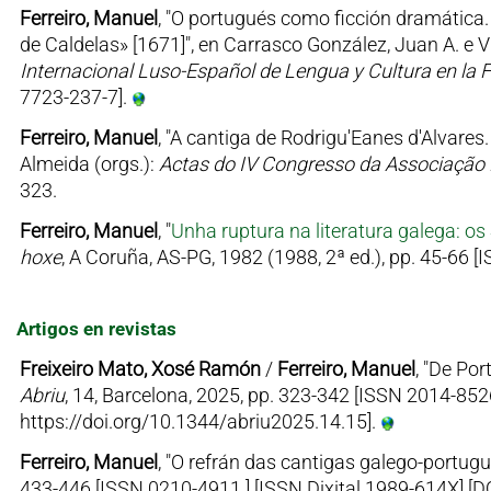
Ferreiro, Manuel
, "O portugués como ficción dramática.
de Caldelas» [1671]", en Carrasco González, Juan A. e 
Internacional Luso-Español de Lengua y Cultura en la 
7723-237-7].
Ferreiro, Manuel
, "A cantiga de Rodrigu'Eanes d'Alvares. 
Almeida (orgs.):
Actas do IV Congresso da Associação H
323.
Ferreiro, Manuel
, "
Unha ruptura na literatura galega: o
hoxe
, A Coruña, AS-PG, 1982 (1988, 2ª ed.), pp. 45-66 
Artigos en revistas
Freixeiro Mato, Xosé Ramón
/
Ferreiro, Manuel
, "De Po
Abriu
, 14, Barcelona, 2025, pp. 323-342 [ISSN 2014-852
https://doi.org/10.1344/abriu2025.14.15].
Ferreiro, Manuel
, "O refrán das cantigas galego-portugu
433-446 [ISSN 0210-4911 ] [ISSN Dixital 1989-614X] [D