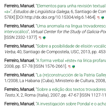
Ferreiro, Manuel
, "
Elementos para unha revisión textual
«a»
",
Estudos de Lingüística Galega
, 6, Santiago de Co
578X] [DOI http://dx.doi.org/10.15304/elg.6.1464].
Ferreiro, Manuel
, "
Uma anomalia na língua trovadoresca
intervocálico
",
Virtual Center for the Study of Galicia-Po
[ISSN 2332-1377].
Ferreiro, Manuel
, "
Sobre a posibilidade de elisión vocá
Verba
, 40, Santiago de Compostela, USC, 2013, pp. 45
Ferreiro, Manuel
, "
A forma verbal «éste» na lírica profa
2008, pp. 57-78 [ISSN 1576-2661].
Ferreiro, Manuel
, "
La (re)construcción de la Patria Gall
1/2008, La Habana (Cuba), Ministerio de Cultura, 2008
Ferreiro, Manuel
, "
Sobre a edição dos textos trovador
Testo
, X, 2, Roma (Italia), 2007, pp. 47-67 [ISSN 1127-1
Ferreiro, Manuel
, "
A investigación sobre Pondal e o ac