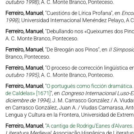
outubro 1998)
, A. C. Monte Branco, Ponteceso.
Ferreiro, Manuel
, "Cuestións de Lírica Profana", en
Encon
1998)
, Universidad Internacional Menéndez Pelayo, A 
Ferreiro, Manuel
, "Debullando nos «Queixumes dos Pino
A. C. Monte Branco, Ponteceso.
Ferreiro, Manuel
, "De Breogán aos Pinos", en
II Simposi
Branco, Ponteceso.
Ferreiro, Manuel
, "O proceso de corrección lingüística 
outubro 1995)
, A. C. Monte Branco, Ponteceso.
Ferreiro, Manuel
, "
O portugués como ficción dramática. 
de Caldelas» [1671]
", en
Congreso Internacional Luso-Es
diciembre de 1994)
, J. M. Carrasco González / A. Viu
en Carrasco González, Juan A. / Viudas Camarasa, Anto
Lengua y Cultura en la Frontera, Universidad de Extrem
Ferreiro, Manuel
, "
A cantiga de Rodrigu'Eanes d'Alvares. 
Literatura Medieval
, Associação Hispânica de Literatur