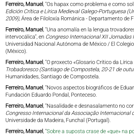
Ferreiro, Manuel
, "Os hapax como problema e como solu
Edición Crítica e Lírica Medieval Galego-Portuguesa (
2009)
, Área de Filoloxía Románica - Departamento de 
Ferreiro, Manuel
, "Una anomalía en la lengua trovadore
intervocálica", en
Congreso Internacional XII Jornadas 
Universidad Nacional Autónoma de México / El Colegi
(México).
Ferreiro, Manuel
, "O proxecto «Glosario Crítico da Líri
Trobadoresco (Santiago de Compostela, 20-21 de outu
Humanidades, Santiago de Compostela.
Ferreiro, Manuel
, "Novos aspectos biográficos de Edua
Fundación Eduardo Pondal, Ponteceso.
Ferreiro, Manuel
, "Nasalidade e desnasalamento no co
Congresso Internacional da Associação Internacional d
Universidade da Madeira, Funchal (Portugal).
Ferreiro, Manuel
, "
Sobre a suposta crase de «que» na p