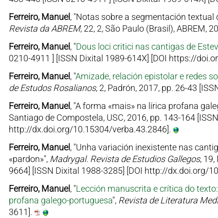
Ferreiro, Manuel
, "Notas sobre a segmentación textual
Revista da ABREM
, 22, 2, São Paulo (Brasil), ABREM, 
Ferreiro, Manuel
, "
Dous loci critici nas cantigas de Est
0210-4911 ] [ISSN Dixital 1989-614X] [DOI https://doi
Ferreiro, Manuel
, "
Amizade, relación epistolar e redes so
de Estudos Rosalianos
, 2, Padrón, 2017, pp. 26-43 [IS
Ferreiro, Manuel
, "A forma «mais» na lírica profana gal
Santiago de Compostela, USC, 2016, pp. 143-164 [ISSN
http://dx.doi.org/10.15304/verba.43.2846].
Ferreiro, Manuel
, "Unha variación inexistente nas cant
«pardon»",
Madrygal. Revista de Estudios Gallegos
, 19
9664] [ISSN Dixital 1988-3285] [DOI http://dx.doi.org
Ferreiro, Manuel
, "
Lección manuscrita e crítica do text
profana galego-portuguesa
",
Revista de Literatura Med
3611].