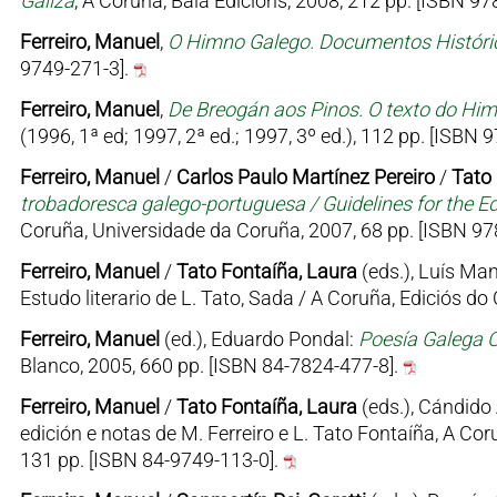
Galiza
, A Coruña, Baía Edicións, 2008, 212 pp. [ISBN 9
Ferreiro, Manuel
,
O Himno Galego. Documentos Históri
9749-271-3].
Ferreiro, Manuel
,
De Breogán aos Pinos. O texto do Hi
(1996, 1ª ed; 1997, 2ª ed.; 1997, 3º ed.), 112 pp. [ISBN
Ferreiro, Manuel
/
Carlos Paulo Martínez Pereiro
/
Tato 
trobadoresca galego-portuguesa / Guidelines for the E
Coruña, Universidade da Coruña, 2007, 68 pp. [ISBN 9
Ferreiro, Manuel
/
Tato Fontaíña, Laura
(eds.), Luís Ma
Estudo literario de L. Tato, Sada / A Coruña, Ediciós d
Ferreiro, Manuel
(ed.), Eduardo Pondal:
Poesía Galega C
Blanco, 2005, 660 pp. [ISBN 84-7824-477-8].
Ferreiro, Manuel
/
Tato Fontaíña, Laura
(eds.), Cándido
edición e notas de M. Ferreiro e L. Tato Fontaíña, A Cor
131 pp. [ISBN 84-9749-113-0].