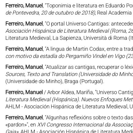
Ferreiro, Manuel
, "Toponimia e literatura en Eduardo Po
de Pontevedra, 20 de outubro de 2018)
, Real Academia
Ferreiro, Manuel
, "O portal Universo Cantigas: anteced
Asociación Hispánica de Literatura Medieval (Roma, 2
Literatura Medieval, La Sapienza, Università di Roma (It
Ferreiro, Manuel
, "A lingua de Martin Codax, entre a trad
con motivo da estadía do Pergamiño Vindel en Vigo (2
Ferreiro, Manuel
, "Atualizar as cantigas, recuperar o léxi
Sources, Texto and Translation (Universidade do Minh
(Universidade do Minho), Braga (Portugal).
Ferreiro, Manuel
/ Arbor Aldea, Mariña, "Universo Cantig
Literatura Medieval (Hispánica). Nuevos Enfoques Meto
AHLM - Asociación Hispánica de Literatura Medieval, Univ
Ferreiro, Manuel
, "Algunhas reflexións sobre o texto d
«pardon»", en
XVI Congresso Internacional da Associaçã
Gaia»
, AHLM - Asociación Hispánica de Literatura Medi