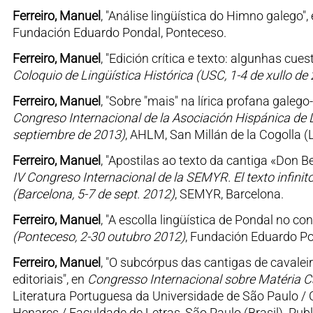
Ferreiro, Manuel
, "Análise lingüística do Himno galego",
Fundación Eduardo Pondal, Ponteceso.
Ferreiro, Manuel
, "Edición crítica e texto: algunhas cu
Coloquio de Lingüística Histórica (USC, 1-4 de xullo de
Ferreiro, Manuel
, "Sobre "mais" na lírica profana galego
Congreso Internacional de la Asociación Hispánica de Li
septiembre de 2013)
, AHLM, San Millán de la Cogolla (L
Ferreiro, Manuel
, "Apostilas ao texto da cantiga «Don B
IV Congreso Internacional de la SEMYR. El texto infinito
(Barcelona, 5-7 de sept. 2012)
, SEMYR, Barcelona.
Ferreiro, Manuel
, "A escolla lingüística de Pondal no c
(Ponteceso, 2-30 outubro 2012)
, Fundación Eduardo Po
Ferreiro, Manuel
, "O subcórpus das cantigas de cavalei
editoriais", en
Congresso Internacional sobre Matéria Ca
Literatura Portuguesa da Universidade de São Paulo / C
Henares / Faculdade de Letras, São Paulo (Brasil). Publ