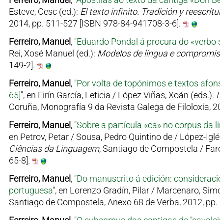
Esteve, Cesc (ed.):
El texto infinito. Tradición y reescr
2014, pp. 511-527 [ISBN 978-84-941708-3-6].
Ferreiro, Manuel
, "
Eduardo Pondal á procura do «verbo 
Rei, Xosé Manuel (ed.):
Modelos de lingua e compromi
149-2].
Ferreiro, Manuel
, "
Por volta de topónimos e textos afons
65]
", en Eirín García, Leticia / López Viñas, Xoán (eds.):
L
Coruña, Monografía 9 da Revista Galega de Filoloxía, 
Ferreiro, Manuel
, "
Sobre a partícula «ca» no corpus da lí
en Petrov, Petar / Sousa, Pedro Quintino de / López-Iglés
Ciências da Linguagem
, Santiago de Compostela / Faro
65-8].
Ferreiro, Manuel
, "
Do manuscrito á edición: consideraci
portuguesa
", en Lorenzo Gradín, Pilar / Marcenaro, Sim
Santiago de Compostela, Anexo 68 de Verba, 2012, pp.