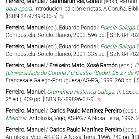
Ferreiro, Manuel
/
Sanmartín Rei, Goretti
(eds.), Ramón 
para ópera
. Introdución, edición e notas, A Coruña, Bib
[ISBN 84-9749-035-5].
Ferreiro, Manuel
(ed.), Eduardo Pondal:
Poesía Galega C
Compostela, Sotelo Blanco, 2002, 596 pp. [ISBN 84-782
Ferreiro, Manuel
(ed.), Eduardo Pondal:
Poesía Galega 
Compostela, Sotelo Blanco, 2001, 335 pp. [ISBN 84-782
Ferreiro, Manuel
/
Freixeiro Mato, Xosé Ramón
(eds.),
C
(Universidade da Coruña / O Castro (Sada). 25-27 de
Francesa e Galego-Portuguesa/AS-PG, 1999, 268 pp. [I
Ferreiro, Manuel
,
Gramática Histórica Galega. II. Lexico
2ª ed.), 409 pp. [ISBN 84-89896-07-0].
Ferreiro, Manuel
/
Carlos Paulo Martínez Pereiro
(eds.),
Maldizer
. Antoloxía, Vigo, AS-PG / A Nosa Terra, 1996,
Ferreiro, Manuel
/
Carlos Paulo Martínez Pereiro
(eds.),
Antoloxía, Vigo, AS-PG / A Nosa Terra, 1996, 240 pp. [