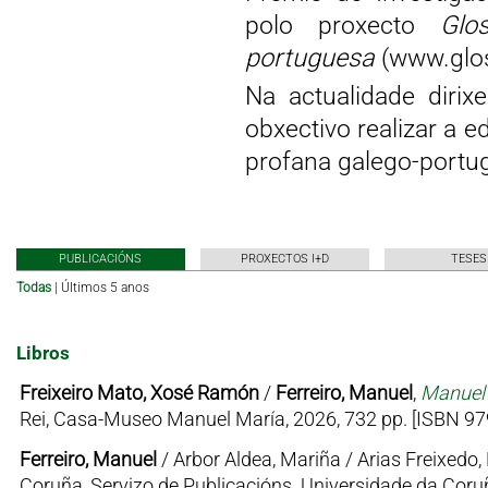
polo proxecto
Glo
portuguesa
(www.glos
Na actualidade diri
obxectivo realizar a ed
profana galego-portug
PUBLICACIÓNS
PROXECTOS I+D
TESES
Todas
|
Últimos 5 anos
Libros
Freixeiro Mato, Xosé Ramón
/
Ferreiro, Manuel
,
Manuel 
Rei, Casa-Museo Manuel María, 2026, 732 pp. [ISBN 97
Ferreiro, Manuel
/ Arbor Aldea, Mariña / Arias Freixedo, 
Coruña, Servizo de Publicacións. Universidade da Coruñ