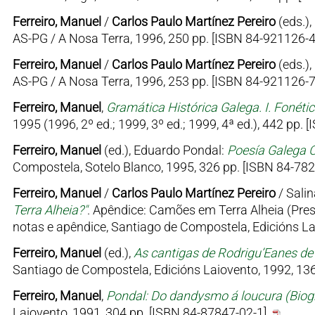
Ferreiro, Manuel
/
Carlos Paulo Martínez Pereiro
(eds.),
AS-PG / A Nosa Terra, 1996, 250 pp. [ISBN 84-921126-4
Ferreiro, Manuel
/
Carlos Paulo Martínez Pereiro
(eds.),
AS-PG / A Nosa Terra, 1996, 253 pp. [ISBN 84-921126-7
Ferreiro, Manuel
,
Gramática Histórica Galega. I. Fonéti
1995 (1996, 2º ed.; 1999, 3º ed.; 1999, 4ª ed.), 442 pp.
Ferreiro, Manuel
(ed.), Eduardo Pondal:
Poesía Galega C
Compostela, Sotelo Blanco, 1995, 326 pp. [ISBN 84-782
Ferreiro, Manuel
/
Carlos Paulo Martínez Pereiro
/ Salin
Terra Alheia?"
. Apêndice: Camões em Terra Alheia (Pre
notas e apêndice, Santiago de Compostela, Edicións Lai
Ferreiro, Manuel
(ed.),
As cantigas de Rodrigu’Eanes d
Santiago de Compostela, Edicións Laiovento, 1992, 136
Ferreiro, Manuel
,
Pondal: Do dandysmo á loucura (Biogr
Laiovento, 1991, 304 pp. [ISBN 84-87847-02-1].