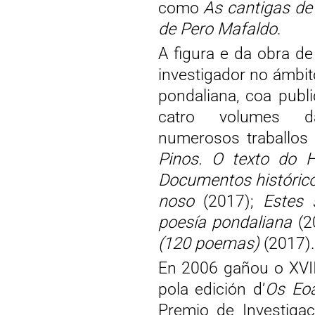
como
As cantigas de
de Pero Mafaldo
.
A figura e da obra d
investigador no ámbito
pondaliana, coa publ
catro volumes 
numerosos traballos
Pinos. O texto do 
Documentos históric
noso
(2017);
Estes 
poesía pondaliana
(2
(120 poemas)
(2017).
En 2006 gañou o XVII
pola edición d’
Os Eo
Premio de Investiga