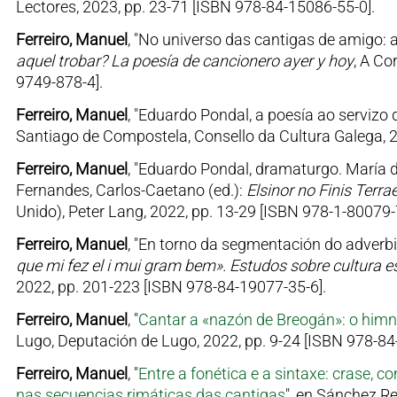
Lectores, 2023, pp. 23-71 [ISBN 978-84-15086-55-0].
Ferreiro, Manuel
, "No universo das cantigas de amigo: al
aquel trobar? La poesía de cancionero ayer y hoy
, A Co
9749-878-4].
Ferreiro, Manuel
, "Eduardo Pondal, a poesía ao servizo 
Santiago de Compostela, Consello da Cultura Galega,
Ferreiro, Manuel
, "Eduardo Pondal, dramaturgo. María 
Fernandes, Carlos-Caetano (ed.):
Elsinor no Finis Terra
Unido), Peter Lang, 2022, pp. 13-29 [ISBN 978-1-80079-
Ferreiro, Manuel
, "En torno da segmentación do adverbio
que mi fez el i mui gram bem». Estudos sobre cultura e
2022, pp. 201-223 [ISBN 978-84-19077-35-6].
Ferreiro, Manuel
, "
Cantar a «nazón de Breogán»: o himn
Lugo, Deputación de Lugo, 2022, pp. 9-24 [ISBN 978-84
Ferreiro, Manuel
, "
Entre a fonética e a sintaxe: crase, 
nas secuencias rimáticas das cantigas
", en Sánchez Re