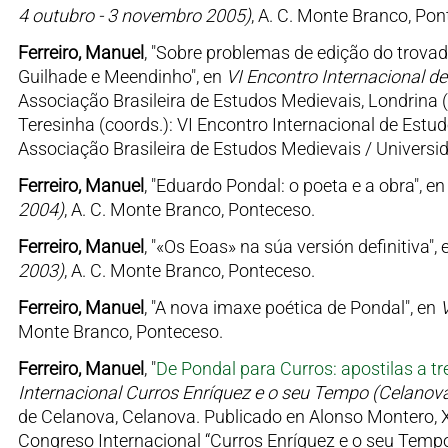
4 outubro - 3 novembro 2005)
, A. C. Monte Branco, Pon
Ferreiro, Manuel
, "Sobre problemas de edição do trova
Guilhade e Meendinho", en
VI Encontro Internacional d
Associação Brasileira de Estudos Medievais, Londrina (Br
Teresinha (coords.): VI Encontro Internacional de Est
Associação Brasileira de Estudos Medievais / Universi
Ferreiro, Manuel
, "Eduardo Pondal: o poeta e a obra", e
2004)
, A. C. Monte Branco, Ponteceso.
Ferreiro, Manuel
, "«Os Eoas» na súa versión definitiva",
2003)
, A. C. Monte Branco, Ponteceso.
Ferreiro, Manuel
, "A nova imaxe poética de Pondal", en
V
Monte Branco, Ponteceso.
Ferreiro, Manuel
, "
De Pondal para Curros: apostilas a t
Internacional Curros Enríquez e o seu Tempo (Celanova
de Celanova, Celanova. Publicado en Alonso Montero, X. 
Congreso Internacional “Curros Enríquez e o seu Tempo