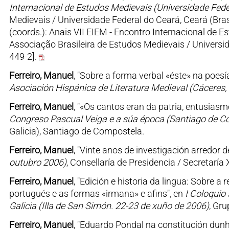
Internacional de Estudos Medievais (Universidade Fede
Medievais / Universidade Federal do Ceará, Ceará (Brasi
(coords.): Anais VII EIEM - Encontro Internacional de 
Associação Brasileira de Estudos Medievais / Universi
449-2].
Ferreiro, Manuel
, "Sobre a forma verbal «éste» na poes
Asociación Hispánica de Literatura Medieval (Cáceres
Ferreiro, Manuel
, "«Os cantos eran da patria, entusiasmo
Congreso Pascual Veiga e a súa época (Santiago de C
Galicia), Santiago de Compostela.
Ferreiro, Manuel
, "Vinte anos de investigación arredor 
outubro 2006)
, Consellaría de Presidencia / Secretaría 
Ferreiro, Manuel
, "Edición e historia da lingua: Sobre 
portugués e as formas «irmana» e afins", en
I Coloquio 
Galicia (Illa de San Simón. 22-23 de xuño de 2006)
, Gr
Ferreiro, Manuel
, "Eduardo Pondal na constitución dunha 