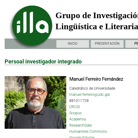
Grupo de Investigació
Lingüística e Literari
INICIO
PRESENTACIÓN
P
Persoal investigador integrado
Manuel Ferreiro Fernández
Catedrático de Universidade
manuel.ferreiro@udc.gal
881011728
ORCID
Scopus
Academia
ResearchGate
Humanities Commons
Google Scholar