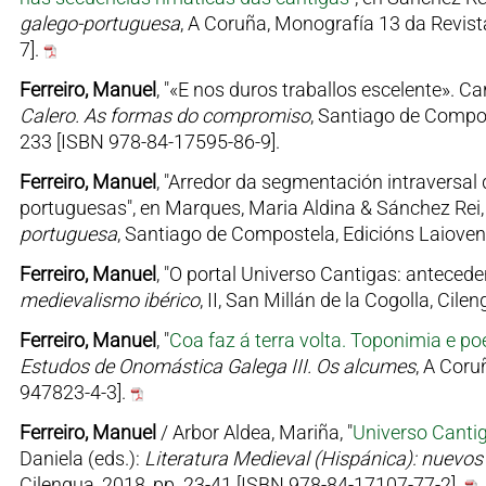
galego-portuguesa
, A Coruña, Monografía 13 da Revist
7].
Ferreiro, Manuel
, "«E nos duros traballos escelente». C
Calero. As formas do compromiso
, Santiago de Compos
233 [ISBN 978-84-17595-86-9].
Ferreiro, Manuel
, "Arredor da segmentación intraversal
portuguesas", en Marques, Maria Aldina & Sánchez Rei,
portuguesa
, Santiago de Compostela, Edicións Laioven
Ferreiro, Manuel
, "O portal Universo Cantigas: antecede
medievalismo ibérico
, II, San Millán de la Cogolla, Ci
Ferreiro, Manuel
, "
Coa faz á terra volta. Toponimia e p
Estudos de Onomástica Galega III. Os alcumes
, A Coru
947823-4-3].
Ferreiro, Manuel
/ Arbor Aldea, Mariña, "
Universo Cantig
Daniela (eds.):
Literatura Medieval (Hispánica): nuevos
Cilengua, 2018, pp. 23-41 [ISBN 978-84-17107-77-2].