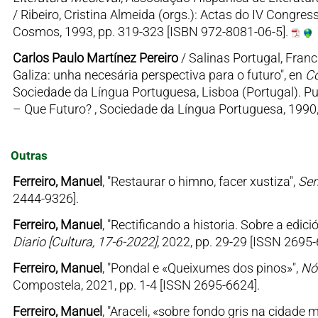
/ Ribeiro, Cristina Almeida (orgs.): Actas do IV Congres
Cosmos, 1993, pp. 319-323 [ISBN 972-8081-06-5].
Carlos Paulo Martínez Pereiro
/ Salinas Portugal, Franc
Galiza: unha necesária perspectiva para o futuro", en
Co
Sociedade da Língua Portuguesa, Lisboa (Portugal). P
– Que Futuro? , Sociedade da Língua Portuguesa, 1990,
Outras
Ferreiro, Manuel
, "Restaurar o himno, facer xustiza",
Ser
2444-9326].
Ferreiro, Manuel
, "Rectificando a historia. Sobre a edic
Diario [Cultura, 17-6-2022]
, 2022, pp. 29-29 [ISSN 2695-
Ferreiro, Manuel
, "Pondal e «Queixumes dos pinos»",
Nós
Compostela, 2021, pp. 1-4 [ISSN 2695-6624].
Ferreiro, Manuel
, "Araceli, «sobre fondo gris na cidade m