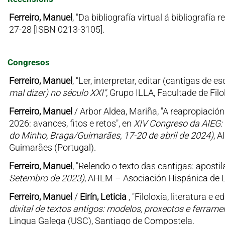
Ferreiro, Manuel
, "Da bibliografía virtual á bibliografía
27-28 [ISBN 0213-3105].
Congresos
Ferreiro, Manuel
, "Ler, interpretar, editar (cantigas de es
mal dizer) no século XXI"
, Grupo ILLA, Facultade de Fil
Ferreiro, Manuel
/ Arbor Aldea, Mariña, "A reapropiación
2026: avances, fitos e retos", en
XIV Congreso da AIEG: 
do Minho, Braga/Guimarães, 17-20 de abril de 2024)
, A
Guimarães (Portugal).
Ferreiro, Manuel
, "Relendo o texto das cantigas: aposti
Setembro de 2023)
, AHLM – Asociación Hispánica de Li
Ferreiro, Manuel
/
Eirín, Leticia
, "Filoloxía, literatura e 
dixital de textos antigos: modelos, proxectos e ferra
Lingua Galega (USC), Santiago de Compostela.