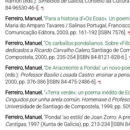
Ramón (eds.):
Símbolos de Galicia
, Consello da Cultur
84-96530-46-I].
Ferreiro, Manuel
, "
Para a historia d’«Os Eoas». Un poema
Maria do Amparo Tavares / Salinas Portugal, Francisco
Comunicação Editora, 2003, pp. 161-192 [ISBN 7576].
Ferreiro, Manuel
, "
Os carballos pondalianos. Sobre «Fill
dedicados a Ricardo Carvalho Calero
, Santiago de Com
Compostela, 2000, pp. 235-254 [ISBN 84-8121-828-6 ].
Ferreiro, Manuel
, "
De Anacreonte a Pondal: un novo po
(eds.):
Professor Basilio Losada Castro: ensinar a pensa
2000, pp. 376-386 [ISBN 84-475-2486-6].
Ferreiro, Manuel
, "
«Terra verde»: un poema inédito de 
Cinguidos por unha arela común. Homenaxe ó Profeso
Universidade de Santiago de Compostela, 1999, pp. 50
Ferreiro, Manuel
, "Pondal ‘ao estilo’ de Joan Zorro: A 
Cantigas
, 1997 (Xunta de Galicia), pp. 213-234 [ISBN 