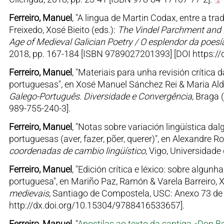
Ferreiro, Manuel
, "A lingua de Martin Codax, entre a tra
Freixedo, Xosé Bieito (eds.):
The Vindel Parchment and 
Age of Medieval Galician Poetry / O esplendor da poes
2018, pp. 167-184 [ISBN 9789027201393] [DOI https://d
Ferreiro, Manuel
, "Materiais para unha revisión crític
portuguesas", en Xosé Manuel Sánchez Rei & Maria Ald
Galego-Português. Diversidade e Convergência
, Braga 
989-755-240-3].
Ferreiro, Manuel
, "Notas sobre variación lingüística da
portuguesas (aver, fazer, põer, querer)", en Alexandre R
coordenadas de cambio lingüístico
, Vigo, Universidade
Ferreiro, Manuel
, "Edición crítica e léxico: sobre algu
portuguesa", en Mariño Paz, Ramón & Varela Barreiro, X
medievais
, Santiago de Compostela, USC: Anexo 73 de 
http://dx.doi.org/10.15304/9788416533657].
Ferreiro, Manuel
, "
Apostilas ao texto da cantiga «Don Be