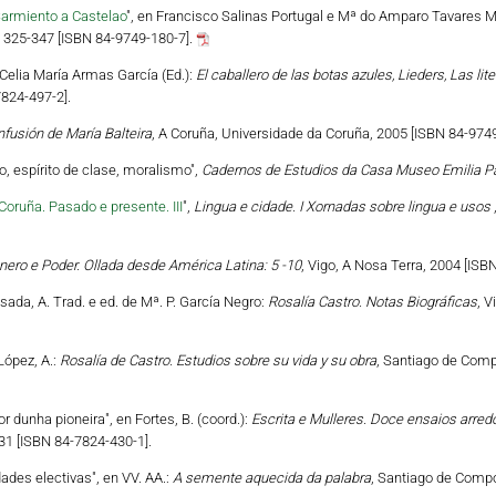
Sarmiento a Castelao
", en Francisco Salinas Portugal e Mª do Amparo Tavares Ma
. 325-347 [ISBN 84-9749-180-7].
n Celia María Armas García (Ed.):
El caballero de las botas azules, Lieders, Las lit
824-497-2].
fusión de María Balteira
, A Coruña, Universidade da Coruña, 2005 [ISBN 84-9749
, espírito de clase, moralismo",
Cadernos de Estudios da Casa Museo Emilia P
Coruña. Pasado e presente. III
",
Lingua e cidade. I Xornadas sobre lingua e usos
nero e Poder. Ollada desde América Latina: 5 -10
, Vigo, A Nosa Terra, 2004 [ISB
sada, A. Trad. e ed. de Mª. P. García Negro:
Rosalía Castro. Notas Biográficas
, V
/López, A.:
Rosalía de Castro. Estudios sobre su vida y su obra
, Santiago de Comp
or dunha pioneira", en Fortes, B. (coord.):
Escrita e Mulleres. Doce ensaios arredo
31 [ISBN 84-7824-430-1].
idades electivas", en VV. AA.:
A semente aquecida da palabra
, Santiago de Compo