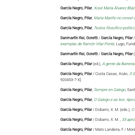
García Negro, Pilar
,
Xosé María Álvarez Blá
García Negro, Pilar
,
María Mariño no ronsel 
García Negro, Pilar
,
Textos filosófico-políti
Sanmartín Rei, Goretti
/
García Negro, Pilar
/
exemplar, de Ramón Vilar Ponte
, Lugo, Fund
Sanmartín Rei, Goretti
/
García Negro, Pilar
(
García Negro, Pilar
(ed.),
A gente da Barreira
García Negro, Pilar
/ Costa Casas, Xoán,
O E
920453-7-X].
García Negro, Pilar
,
Sempre en Galego
, San
García Negro, Pilar
,
O Galego e as leis. Apro
García Negro, Pilar
/ Dobarro, X. M. (eds.),
O 
García Negro, Pilar
/ Dobarro, X. M. ,
33 apro
García Negro, Pilar
/ Mato Landeira, F / Mor