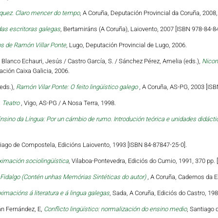
zquez. Claro mencer do tempo
, A Coruña, Deputación Provincial da Coruña, 2008,
das escritoras galegas
, Bertamiráns (A Coruña), Laiovento, 2007 [ISBN 978-84-84
cos de Ramón Villar Ponte
, Lugo, Deputación Provincial de Lugo, 2006.
 Blanco Echauri, Jesús / Castro García, S. / Sánchez Pérez, Amelia (eds.),
Nicom
ación Caixa Galicia, 2006.
eds.),
Ramón Vilar Ponte: O feito lingüístico galego
, A Coruña, AS-PG, 2003 [ISB
. Teatro
, Vigo, AS-PG / A Nosa Terra, 1998.
nsino da Língua: Por un cámbio de rumo. Introdución teórica e unidades didácti
tiago de Compostela, Edicións Laiovento, 1993 [ISBN 84-87847-25-0].
ximación sociolingüística
, Vilaboa-Pontevedra, Ediciós do Cumio, 1991, 370 pp. 
Fidalgo (Contén unhas Memórias Sintéticas do autor)
, A Coruña, Cadernos da 
ximacións á literatura e á lingua galegas
, Sada, A Coruña, Ediciós do Castro, 19
án Fernández, E,
Conflicto lingüístico: normalización do ensino medio
, Santiago 