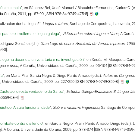
ón e ciencia
", en Sánchez Rei, Xosé Manuel / Biscainho-Fernandes, Carlos-C. (e
da Coruña, 2011, pp. 87-90 [ISBN 978-84-9749-475-5].
alización dunha lingua?",
Lingua e futuro
, Santiago de Compostela, Laiovento, 
paralelo: mulleres e lingua galega
",
VI Xornadas sobre Lingua e Usos
, A Coruñ
Rodríguez González (dir.):
Gran Lugo de nebra. Antoloxía de Versos e prosas, 195
4-3].
lego na docencia universitaria e na investigación
", en Xesús M. Mosquera Carre
ngua e usos
, A Coruña, Universidade da Coruña, 2009, pp. 95-104 [ISBN 978-84-9
ía
", en María Pilar García Negro & Diego Pardo Amado (eds.):
Actas do Congreso 
a, Universidade da Coruña, 2009, pp. 227-250 [ISBN 978-84-9749-359-8].
Castelao: o rosto verdadeiro da Galiza
",
Estudos Galego-Brasileiros 3. Língua, lite
60559-08-4].
üístico. A súia funcionalidade
",
Sobre o racismo lingüístico
, Santiago de Compos
combate contra o silencio
", en García Negro, Pilar / Pardo Amado, Diego (eds.):
C
)
, A Coruña, Universidade da Coruña, 2009, pp. 373-374 [ISBN 978-84-9749-359-