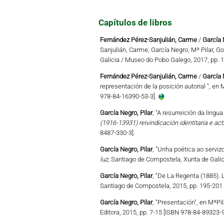
Capítulos de libros
Fernández Pérez-Sanjulián, Carme
/
García 
Sanjulián, Carme, García Negro, Mª Pilar, G
Galicia / Museo do Pobo Galego, 2017, pp. 
Fernández Pérez-Sanjulián, Carme
/
García 
representación de la posición autorial ", en M
978-84-16390-53-3].
García Negro, Pilar
, "A resurreición da lingu
(1916-13931) reivindicación identitaria e ac
8487-330-3].
García Negro, Pilar
, "Unha poética ao serviz
luz
, Santiago de Compostela, Xunta de Galic
García Negro, Pilar
, "De La Regenta (1885). L
Santiago de Compostela, 2015, pp. 195-201
García Negro, Pilar
, "Presentación", en MªPil
Editora, 2015, pp. 7-15 [ISBN 978-84-89323-9