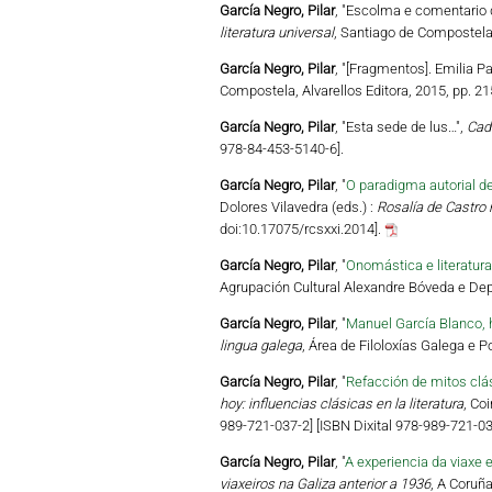
García Negro, Pilar
, "Escolma e comentario d
literatura universal
, Santiago de Compostela,
García Negro, Pilar
, "[Fragmentos]. Emilia P
Compostela, Alvarellos Editora, 2015, pp. 2
García Negro, Pilar
, "Esta sede de lus…",
Cad
978-84-453-5140-6].
García Negro, Pilar
, "
O paradigma autorial d
Dolores Vilavedra (eds.) :
Rosalía de Castro 
doi:10.17075/rcsxxi.2014].
García Negro, Pilar
, "
Onomástica e literatura
Agrupación Cultural Alexandre Bóveda e Dep
García Negro, Pilar
, "
Manuel García Blanco, 
lingua galega
, Área de Filoloxías Galega e
García Negro, Pilar
, "
Refacción de mitos clá
hoy: influencias clásicas en la literatura
, Co
989-721-037-2] [ISBN Dixital 978-989-721-03
García Negro, Pilar
, "
A experiencia da viaxe e
viaxeiros na Galiza anterior a 1936
, A Coruñ