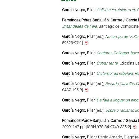
García Negro, Pilar
,
Galiza e feminismo en E
Fernández Pérez-Sanjulián, Carme
/
García 
Irmandades da Fala
, Santiago de Compostel
García Negro, Pilar
(ed.),
No tempo de "Follas
89323-97-1].
García Negro, Pilar
,
Cantares Gallegos, hoxe
García Negro, Pilar
,
Outramente
, Edicións L
García Negro, Pilar
,
O clamor da rebeldía. R
García Negro, Pilar
(ed.),
Ricardo Carvalho Ca
8487-195-8].
García Negro, Pilar
,
De fala a lingua: un pr
García Negro, Pilar
(ed.),
Sobre o racismo lin
Fernández Pérez-Sanjulián, Carme
/
García 
2009, 167 pp. [ISBN 978-84-9749-335-2].
García Negro, Pilar
/ Pardo Amado, Diego (e