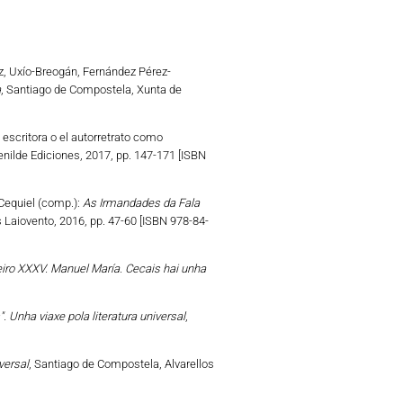
z, Uxío-Breogán, Fernández Pérez-
a
, Santiago de Compostela, Xunta de
o escritora o el autorretrato como
Benilde Ediciones, 2017, pp. 147-171 [ISBN
 Cequiel (comp.):
As Irmandades da Fala
s Laiovento, 2016, pp. 47-60 [ISBN 978-84-
ro XXXV. Manuel María. Cecais hai unha
 Unha viaxe pola literatura universal
,
versal
, Santiago de Compostela, Alvarellos