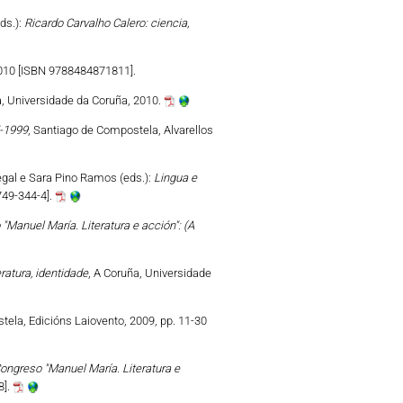
ds.):
Ricardo Carvalho Calero: ciencia,
2010 [ISBN 9788484871811].
a, Universidade da Coruña, 2010.
5-1999
, Santiago de Compostela, Alvarellos
gal e Sara Pino Ramos (eds.):
Lingua e
749-344-4].
"Manuel María. Literatura e acción": (A
ratura, identidade
, A Coruña, Universidade
tela, Edicións Laiovento, 2009, pp. 11-30
ongreso "Manuel María. Literatura e
8].