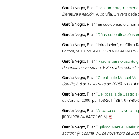
García Negro, Pilar
, "
Pensamento, intervenci
literatura e nación
, A Coruña, Universidade 
García Negro, Pilar
, "En que consiste a norm
García Negro, Pilar
, "
Dúas subordinacións en 
García Negro, Pilar
, "Introdución", en Olivia 
Editora, 2010, pp. 9-41 [ISBN 978-84-89323-6
García Negro, Pilar
, "
Razóns para o uso do ga
docencia universitaria. V Xornadas sobre li
García Negro, Pilar
, "
O teatro de Manuel Mar
Coruña, 3-5 de novembro de 2005)
, A Coruñ
García Negro, Pilar
, "
De Rosalía de Castro a 
da Coruña, 2009, pp. 193-201 [ISBN 978-85-
García Negro, Pilar
, "
A lóxica do racismo ling
[ISBN 978-84-8487-160-6].
García Negro, Pilar
, "
Epílogo Manuel María: 
acción": (A Coruña, 3-5 de novembro de 2005