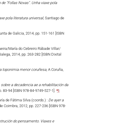
de "Follas Novas". Unha viaxe pola
e pola literatura universal
, Santiago de
unta de Galicia, 2014, pp. 151-161 [ISBN
eira/María do Cebreiro Rábade Villar/
alega, 2014, pp. 263-282 [ISBN Dixital
a toponimia menor coruñesa
, A Coruña,
sobre a decadencia ae a rehabilitación da
p. 83-94 [ISBN 978-84-9749-527-1].
ía de Fátima Silva (coords.) :
De ayer a
de Coimbra, 2012, pp. 227-236 [ISBN 978-
strución do pensamento. Viaxes e