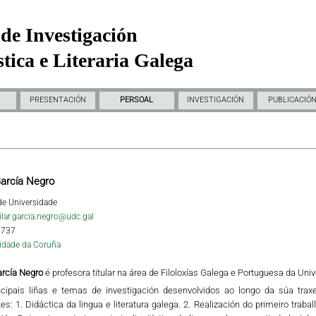
de Investigación
tica e Literaria Galega
PRESENTACIÓN
PERSOAL
INVESTIGACIÓN
PUBLICACIÓ
García Negro
 de Universidade
ilar.garcia.negro@udc.gal
1737
idade da Coruña
arcía Negro
é profesora titular na área de Filoloxías Galega e Portuguesa da Uni
ncipais liñas e temas de investigación desenvolvidos ao longo da súa traxe
es: 1. Didáctica da lingua e literatura galega. 2. Realización do primeiro traball