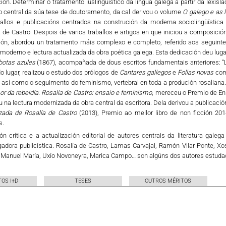
ción. Determinar o tratamento iuslingüístico da lingua galega a partir da lexisla
o central da súa tese de doutoramento, da cal derivou o volume
O galego e as l
ballos e publicacións centrados na construción da moderna sociolingüística 
 de Castro. Despois de varios traballos e artigos en que iniciou a composici
ión, abordou un tratamento máis complexo e completo, referido aos seguint
moderno e lectura actualizada da obra poética galega. Esta dedicación deu luga
botas azules
(1867), acompañada de dous escritos fundamentais anteriores: “Lie
 lugar, realizou o estudo dos prólogos de
Cantares gallegos
e
Follas novas
com
 así como o seguimento do feminismo, vertebral en toda a produción rosaliana. 
r da rebeldía. Rosalía de Castro: ensaio e feminismo
, mereceu o Premio de Ens
 na lectura modernizada da obra central da escritora. Dela derivou a publicaci
izada de Rosalía de Castro
(2013), Premio ao mellor libro de non ficción 20
s.
ón crítica e a actualización editorial de autores centrais da literatura gale
gadora publicística. Rosalía de Castro, Lamas Carvajal, Ramón Vilar Ponte, X
, Manuel María, Uxío Novoneyra, Marica Campo… son algúns dos autores estuda
OS I+D
TESES
OUTROS MÉRITOS