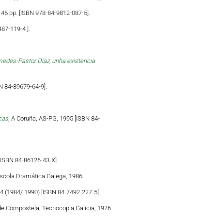
 45 pp. [ISBN 978-84-9812-087-5].
87-119-4 ].
edes-Pastor Díaz, unha existencia
N 84-89679-64-9].
cas
, A Coruña, AS-PG, 1995 [ISBN 84-
[ISBN 84-86126-43-X].
Escola Dramática Galega, 1986.
84 (1984/ 1990) [ISBN 84-7492-227-5].
de Compostela, Tecnocopia Galicia, 1976.