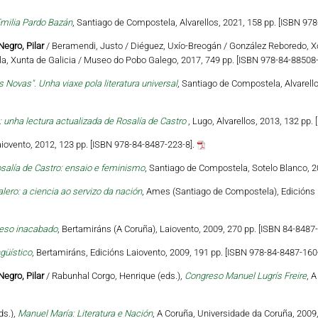
milia Pardo Bazán
, Santiago de Compostela, Alvarellos, 2021, 158 pp. [ISBN 978
Negro, Pilar
/ Beramendi, Justo / Diéguez, Uxío-Breogán / González Reboredo, X
a, Xunta de Galicia / Museo do Pobo Galego, 2017, 749 pp. [ISBN 978-84-88508-
 Novas". Unha viaxe pola literatura universal
, Santiago de Compostela, Alvarello
: unha lectura actualizada de Rosalía de Castro
, Lugo, Alvarellos, 2013, 132 pp.
aiovento, 2012, 123 pp. [ISBN 978-84-8487-223-8].
osalía de Castro: ensaio e feminismo
, Santiago de Compostela, Sotelo Blanco, 2
lero: a ciencia ao servizo da nación
, Ames (Santiago de Compostela), Edicións 
oceso inacabado
, Bertamiráns (A Coruña), Laiovento, 2009, 270 pp. [ISBN 84-8487-
güístico
, Bertamiráns, Edicións Laiovento, 2009, 191 pp. [ISBN 978-84-8487-160
Negro, Pilar
/ Rabunhal Corgo, Henrique (eds.),
Congreso Manuel Lugrís Freire
, 
ds.),
Manuel María: Literatura e Nación
, A Coruña, Universidade da Coruña, 2009