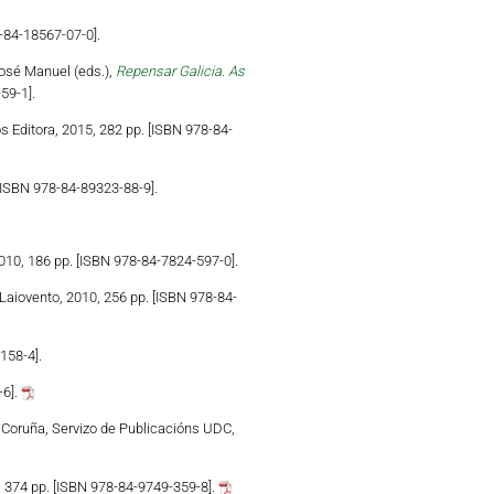
-84-18567-07-0].
osé Manuel (eds.),
Repensar Galicia. As
59-1].
s Editora, 2015, 282 pp. [ISBN 978-84-
 [ISBN 978-84-89323-88-9].
010, 186 pp. [ISBN 978-84-7824-597-0].
Laiovento, 2010, 256 pp. [ISBN 978-84-
158-4].
-6].
A Coruña, Servizo de Publicacións UDC,
, 374 pp. [ISBN 978-84-9749-359-8].