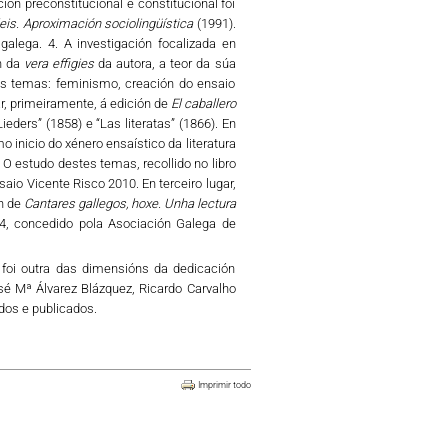
ción preconstitucional e constitucional foi
eis. Aproximación sociolingüística
(1991).
galega. 4. A investigación focalizada en
ón da
vera effigies
da autora, a teor da súa
es temas: feminismo, creación do ensaio
r, primeiramente, á edición de
El caballero
ders” (1858) e “Las literatas” (1866). En
o inicio do xénero ensaístico da literatura
O estudo destes temas, recollido no libro
aio Vicente Risco 2010. En terceiro lugar,
ón de
Cantares gallegos, hoxe. Unha lectura
14, concedido pola Asociación Galega de
ga foi outra das dimensións da dedicación
osé Mª Álvarez Blázquez, Ricardo Carvalho
dos e publicados.
Imprimir todo