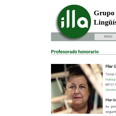
Grupo 
Lingüís
INICIO
Profesorado honorario
Pilar 
Titular
maria.p
88101
Univers
Pilar G
As pri
seguint