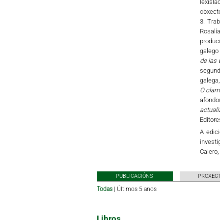
lexisla
obxect
3. Tra
Rosalía
produc
galego 
de las 
segundo
galega,
O clamo
afondou
actual
Editore
A edici
investi
Calero
PUBLICACIÓNS
PROXECT
Todas
|
Últimos 5 anos
Libros