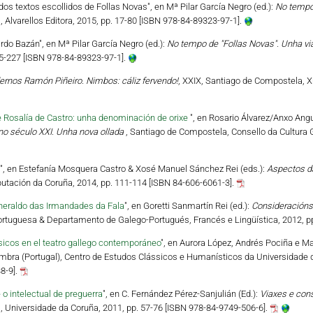
os textos escollidos de Follas Novas", en Mª Pilar García Negro (ed.):
No tempo 
 Alvarellos Editora, 2015, pp. 17-80 [ISBN 978-84-89323-97-1].
ardo Bazán", en Mª Pilar García Negro (ed.):
No tempo de "Follas Novas". Unha viax
15-227 [ISBN 978-84-89323-97-1].
ernos Ramón Piñeiro. Nimbos: cáliz fervendo!
, XXIX, Santiago de Compostela, X
e Rosalía de Castro: unha denominación de orixe
", en Rosario Álvarez/Anxo Angu
no século XXI. Unha nova ollada
, Santiago de Compostela, Consello da Cultura G
", en Estefanía Mosquera Castro & Xosé Manuel Sánchez Rei (eds.):
Aspectos d
utación da Coruña, 2014, pp. 111-114 [ISBN 84-606-6061-3].
heraldo das Irmandades da Fala
", en Goretti Sanmartín Rei (ed.):
Consideracións 
 Portuguesa & Departamento de Galego-Portugués, Francés e Lingüística, 2012, p
sicos en el teatro gallego contemporáneo
", en Aurora López, Andrés Pociña e Mar
imbra (Portugal), Centro de Estudos Clássicos e Humanísticos da Universidade 
8-9].
 o intelectual de preguerra
", en C. Fernández Pérez-Sanjulián (Ed.):
Viaxes e con
a, Universidade da Coruña, 2011, pp. 57-76 [ISBN 978-84-9749-506-6].