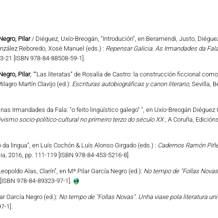
Negro, Pilar
/ Diéguez, Uxío-Breogán, "Introdución", en Beramendi, Justo, Diégue
onzález Reboredo, Xosé Manuel (eds.) :
Repensar Galicia. As Irmandades da Fal
13-21 [ISBN 978-84-88508-59-1].
Negro, Pilar
, "“Las literatas” de Rosalía de Castro: la construcción ficcional com
ilagro Martín Clavijo (ed.):
Escrituras autobiográficas y canon literario
, Sevilla, 
a nas Irmandades da Fala: "o feito lingüístico galego" ", en Uxío-Breogán Diéguez
tivismo socio-político-cultural no primeiro terzo do século XX
, A Coruña, Edición
o da lingua", en Luís Cochón & Luís Alonso Girgado (eds.) :
Cadernos Ramón Piñei
ia, 2016, pp. 111-119 [ISBN 978-84-453-5216-8].
eopoldo Alas, Clarín", en Mª Pilar García Negro (ed.):
No tempo de "Follas Novas".
 [ISBN 978-84-89323-97-1].
ar García Negro (ed.):
No tempo de "Follas Novas". Unha viaxe pola literatura uni
7-1].