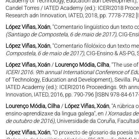
Academy of Technology, Education adn Development), Se
Candel Torres / IATED Academy (ed.): ICERI2018 Procee
Research adn Innovation, IATED, 2018, pp. 7778-7782 
López Viñas, Xoán
, "Comentario lingüístico dun texto
(Santiago de Compostela, 6 de maio de 2017)
, CIG-En
López Viñas, Xoán
, "Comentario filolóxico dun texto me
Compostela, 6 de maio de 2017)
, CIG-Ensino & AS-PG,
López Viñas, Xoán
/
Lourenço Módia, Cilha
, "The use of
ICERI 2016. 9th annual International Conference of Ed
of Technology, Education and Development), Sevilla. Pu
IATED Academy (ed.): ICERI2016 Proceedings. 9th annu
Innovation, IATED, 2016, pp. 790-796 [ISBN 978-84-617-
Lourenço Módia, Cilha
/
López Viñas, Xoán
, "A rúbrica
ensino-aprendizaxe da lingua galega", en
I Xornadas de
de outubro de 2016)
, Universidade da Coruña, Faculta
López Viñas, Xoán
, "O proxecto de glosario da poesía 