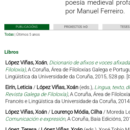
poesía medieval prof
por Manuel Ferreiro.
PUBLICACIÓNS
PROXECTOS I+D
TESES
Todas
|
Últimos 5 anos
Libros
López Viñas, Xoán
,
Dicionario de afixos e voces afixa
Filoloxía)
, A Coruña, Área de Filoloxías Galega e Port
Lingüística da Universidade da Coruña, 2015, 528 pp. 
Eirín, Leticia
/
López Viñas, Xoán
(eds.),
Lingua, texto, d
Revista Galega de Filoloxía)
, A Coruña, Área de Filolo
Francés e Lingüística da Universidade da Coruña, 2014
López Viñas, Xoán
/
Lourenço Módia, Cilha
/ Moreda Le
Comunicación e expresión
, A Coruña, Baía Edicións, 20
López, Teresa
/
López Viñas, Xoán
(eds.), Xosé Tobío 