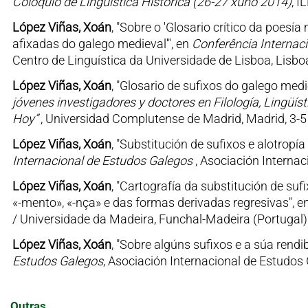
Coloquio de Lingüística Histórica (26-27 xuño 2014)
, I
López Viñas, Xoán
, "Sobre o 'Glosario crítico da poesí
afixadas do galego medieval'", en
Conferência Internaci
Centro de Linguística da Universidade de Lisboa, Lisboa
López Viñas, Xoán
, "Glosario de sufixos do galego med
jóvenes investigadores y doctores en Filología, Lingüís
Hoy”
, Universidad Complutense de Madrid, Madrid, 3-
López Viñas, Xoán
, "Substitución de sufixos e alotrop
Internacional de Estudos Galegos
, Asociación Interna
López Viñas, Xoán
, "Cartografía da substitución de su
«-mento», «-nça» e das formas derivadas regresivas", e
/ Universidade da Madeira, Funchal-Madeira (Portugal)
López Viñas, Xoán
, "Sobre algúns sufixos e a súa rendi
Estudos Galegos
, Asociación Internacional de Estudos 
Outras