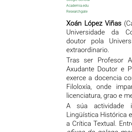
Academia.edu
Researchgate
Xoán López Viñas
(Ca
Universidade da Co
doutor pola Univer
extraordinario.
Tras ser Profesor 
Axudante Doutor e Pr
exerce a docencia co
Filoloxía, onde imp
licenciatura, grao e m
A súa actividade i
Lingüística Histórica 
a Crítica Textual. En