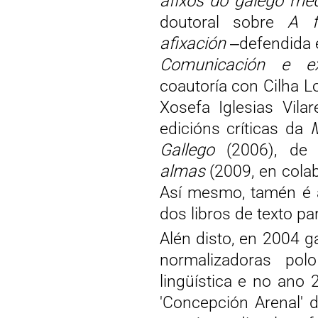
afixos do galego med
doutoral sobre
A f
afixación
‒defendida 
Comunicación e ex
coautoría con Cilha 
Xosefa Iglesias Vila
edicións críticas da
M
Gallego
(2006), de 
almas
(2009, en cola
Así mesmo, tamén é a
dos libros de texto p
Alén disto, en 2004 ga
normalizadoras po
lingüística e no ano
'Concepción Arenal' 