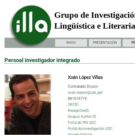
Grupo de Investigació
Lingüística e Literari
INICIO
PRESENTACIÓN
P
Persoal investigador integrado
Xoán López Viñas
Contratado Doutor
xoan.lopezv@udc.gal
881014774
ORCID
ResearcherID
Scopus Author ID
Ficha do PDI UDC
Portal da investigación UDC
Google Scholar