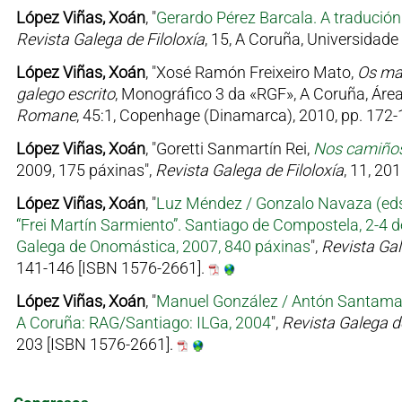
López Viñas, Xoán
, "
Gerardo Pérez Barcala. A tradució
Revista Galega de Filoloxía
, 15, A Coruña, Universidad
López Viñas, Xoán
, "Xosé Ramón Freixeiro Mato,
Os ma
galego escrito
, Monográfico 3 da «RGF», A Coruña, Área
Romane
, 45:1, Copenhage (Dinamarca), 2010, pp. 172-1
López Viñas, Xoán
, "Goretti Sanmartín Rei,
Nos camiños 
2009, 175 páxinas",
Revista Galega de Filoloxía
, 11, 20
López Viñas, Xoán
, "
Luz Méndez / Gonzalo Navaza (eds.
“Frei Martín Sarmiento”. Santiago de Compostela, 2-4 
Galega de Onomástica, 2007, 840 páxinas
",
Revista Gal
141-146 [ISBN 1576-2661].
López Viñas, Xoán
, "
Manuel González / Antón Santamari
A Coruña: RAG/Santiago: ILGa, 2004
",
Revista Galega de
203 [ISBN 1576-2661].