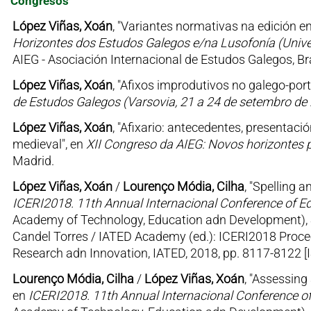
Congresos
López Viñas, Xoán
, "Variantes normativas na edición 
Horizontes dos Estudos Galegos e/na Lusofonía (Unive
AIEG - Asociación Internacional de Estudos Galegos, Br
López Viñas, Xoán
, "Afixos improdutivos no galego-por
de Estudos Galegos (Varsovia, 21 a 24 de setembro de
López Viñas, Xoán
, "Afixario: antecedentes, presentaci
medieval", en
XII Congreso da AIEG: Novos horizontes p
Madrid.
López Viñas, Xoán
/
Lourenço Módia, Cilha
, "Spelling a
ICERI2018. 11th Annual Internacional Conference of E
Academy of Technology, Education adn Development), Se
Candel Torres / IATED Academy (ed.): ICERI2018 Procee
Research adn Innovation, IATED, 2018, pp. 8117-8122 
Lourenço Módia, Cilha
/
López Viñas, Xoán
, "Assessing
en
ICERI2018. 11th Annual Internacional Conference o