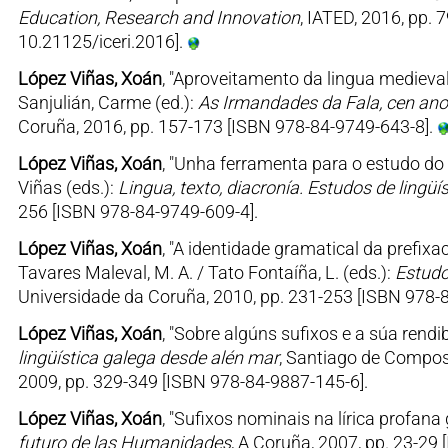
Education, Research and Innovation
, IATED, 2016, pp.
10.21125/iceri.2016].
López Viñas, Xoán
, "Aproveitamento da lingua medieva
Sanjulián, Carme (ed.):
As Irmandades da Fala, cen ano
Coruña, 2016, pp. 157-173 [ISBN 978-84-9749-643-8].
López Viñas, Xoán
, "Unha ferramenta para o estudo do 
Viñas (eds.):
Lingua, texto, diacronía. Estudos de lingüís
256 [ISBN 978-84-9749-609-4].
López Viñas, Xoán
, "A identidade gramatical da prefix
Tavares Maleval, M. A. / Tato Fontaíña, L. (eds.):
Estudo
Universidade da Coruña, 2010, pp. 231-253 [ISBN 978-
López Viñas, Xoán
, "Sobre algúns sufixos e a súa rendib
lingüística galega desde alén mar
, Santiago de Compost
2009, pp. 329-349 [ISBN 978-84-9887-145-6].
López Viñas, Xoán
, "Sufixos nominais na lírica profana
futuro de las Humanidades
, A Coruña, 2007, pp. 23-29