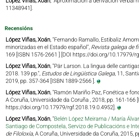
López Viñas, Xoán
, "Aproximación á derivación verbal 
11348941].
Recensións
López Viñas, Xoán
, "Fernando Ramallo, Estibaliz Amorr
minorizadas en el Estado español",
Revista galega de fi
169 [ISBN 1576-2661 ] [DOI https://doi.org/10.17979/r
López Viñas, Xoán
, "Pär Larson. La lingua delle canti
2018. 139 pp.",
Estudos de Lingüística Galega
, 11, San
2019, pp. 357-364 [ISBN 1889-2566 ].
López Viñas, Xoán
, "Ramón Mariño Paz, Fonética e fono
A Coruña, Universidade da Coruña , 2018, pp. 161-166 
https://doi.org/10.17979/rgf.2018.19.0.4952].
López Viñas, Xoán
, "
Belén López Meirama / María Álvare
Santiago de Compostela, Servizo de Publicacións e Int
de Filoloxía
, A Coruña, Universidade da Coruña, 2015, 