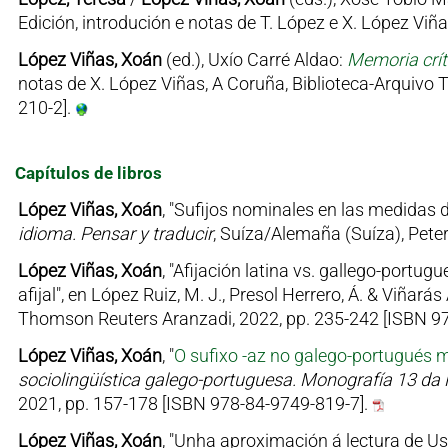
Edición, introdución e notas de T. López e X. López Viñ
López Viñas, Xoán
(ed.), Uxío Carré Aldao:
Memoria críti
notas de X. López Viñas, A Coruña, Biblioteca-Arquivo T
210-2].
Capítulos de libros
López Viñas, Xoán
, "Sufijos nominales en las medidas 
idioma. Pensar y traducir
, Suíza/Alemaña (Suíza), Pete
López Viñas, Xoán
, "Afijación latina vs. gallego-portug
afijal", en López Ruiz, M. J., Presol Herrero, Á. & Viñará
Thomson Reuters Aranzadi, 2022, pp. 235-242 [ISBN 97
López Viñas, Xoán
, "
O sufixo -az no galego-portugués 
sociolingüística galego-portuguesa. Monografía 13 da R
2021, pp. 157-178 [ISBN 978-84-9749-819-7].
López Viñas, Xoán
, "Unha aproximación á lectura de Us