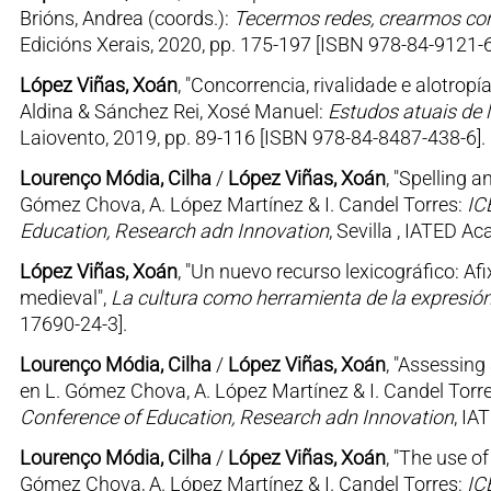
Brións, Andrea (coords.):
Tecermos redes, crearmos co
Edicións Xerais, 2020, pp. 175-197 [ISBN 978-84-9121-6
López Viñas, Xoán
, "Concorrencia, rivalidade e alotro
Aldina & Sánchez Rei, Xosé Manuel:
Estudos atuais de 
Laiovento, 2019, pp. 89-116 [ISBN 978-84-8487-438-6].
Lourenço Módia, Cilha
/
López Viñas, Xoán
, "Spelling a
Gómez Chova, A. López Martínez & I. Candel Torres:
IC
Education, Research adn Innovation
, Sevilla , IATED 
López Viñas, Xoán
, "Un nuevo recurso lexicográfico: Afix
medieval",
La cultura como herramienta de la expresi
17690-24-3].
Lourenço Módia, Cilha
/
López Viñas, Xoán
, "Assessing
en L. Gómez Chova, A. López Martínez & I. Candel Torr
Conference of Education, Research adn Innovation
, IA
Lourenço Módia, Cilha
/
López Viñas, Xoán
, "The use of
Gómez Chova, A. López Martínez & I. Candel Torres:
IC