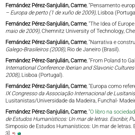
Fernández Pérez-Sanjulián, Carme
, "Pensamento europe
– Europa de perto (1 de xuño de 2009)
, Lisboa (Portuga
Fernández Pérez-Sanjulián, Carme
, "The Idea of Europe
maio de 2009)
, Chemnitz University of Technology, Ch
Fernández Pérez-Sanjulián, Carme
, "Narrativa e constr
Galego-Brasileiros (2008)
, Rio de Janeiro (Brasil).
Fernández Pérez-Sanjulián, Carme
, "From Poland to Gal
International Conference Iberian and Slavonic Culture
2008)
, Lisboa (Portugal).
Fernández Pérez-Sanjulián, Carme
, "Europa como refer
IX Congresso da Associação Internacional de Lusitanis
Lusitanistas/Universidade da Madeira, Funchal- Madeir
Fernández Pérez-Sanjulián, Carme
, "
O libro na socieda
de Estudos Humanísticos: Un mar de letras. Escribir, P
Simposio de Estudos Humanísticos: Un mar de letras. Es
3].