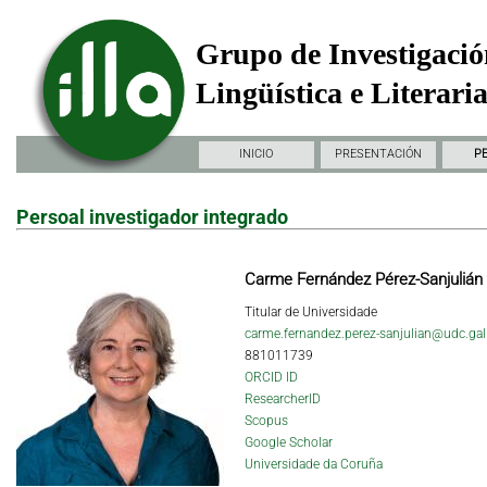
Grupo de Investigació
Lingüística e Literari
INICIO
PRESENTACIÓN
P
Persoal investigador integrado
Carme Fernández Pérez-Sanjulián
Titular de Universidade
carme.fernandez.perez-sanjulian@udc.gal
881011739
ORCID ID
ResearcherID
Scopus
Google Scholar
Universidade da Coruña