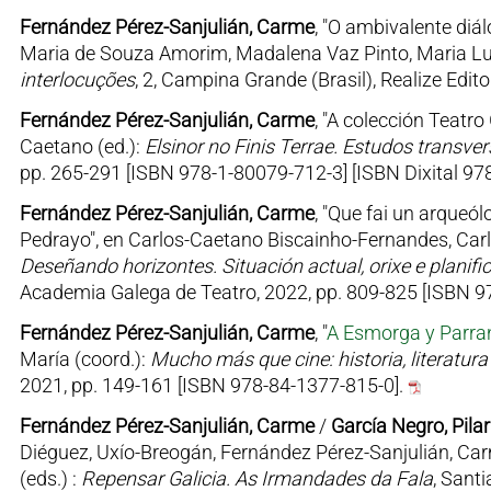
Fernández Pérez-Sanjulián, Carme
, "O ambivalente diá
Maria de Souza Amorim, Madalena Vaz Pinto, Maria Lui
interlocuções
, 2, Campina Grande (Brasil), Realize Edi
Fernández Pérez-Sanjulián, Carme
, "A colección Teatro
Caetano (ed.):
Elsinor no Finis Terrae. Estudos transver
pp. 265-291 [ISBN 978-1-80079-712-3] [ISBN Dixital 97
Fernández Pérez-Sanjulián, Carme
, "Que fai un arque
Pedrayo", en Carlos-Caetano Biscainho-Fernandes, Carlo
Deseñando horizontes. Situación actual, orixe e planifi
Academia Galega de Teatro, 2022, pp. 809-825 [ISBN 
Fernández Pérez-Sanjulián, Carme
, "
A Esmorga y Parran
María (coord.):
Mucho más que cine: historia, literatura
2021, pp. 149-161 [ISBN 978-84-1377-815-0].
Fernández Pérez-Sanjulián, Carme
/
García Negro, Pilar
Diéguez, Uxío-Breogán, Fernández Pérez-Sanjulián, Car
(eds.) :
Repensar Galicia. As Irmandades da Fala
, Sant