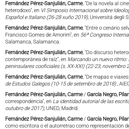
Fernández Pérez-Sanjulián, Carme
, "De la novela al ci
heterodoxo", en
VI Simposio Internacional sobre Ideologí
Español e Italiano (26-28 xuño 2019)
, Universitá degli 
Fernández Pérez-Sanjulián, Carme
, "Entre o cenário se
Francisco Gomes de Amorim", en
56ª Congreso Internac
Salamanca, Salamanca.
Fernández Pérez-Sanjulián, Carme
, "Do discurso hete
contemporánea de raíz", en
Marcando un nuevo ritmo: 
peninsulares cooficiales (s. XX-XXI) (22-23, novembro 
Fernández Pérez-Sanjulián, Carme
, "De mapas e viaxes
de Estudos Galegos (10-15 de setembro de 2018)
, AIE
Fernández Pérez-Sanjulián, Carme
/
García Negro, Pilar
correspondencia", en
La identidad autorial de las escrit
outubro de 2017)
, UNED, Madrid.
Fernández Pérez-Sanjulián, Carme
/
García Negro, Pilar
como escritora o el autorretrao como representación de 