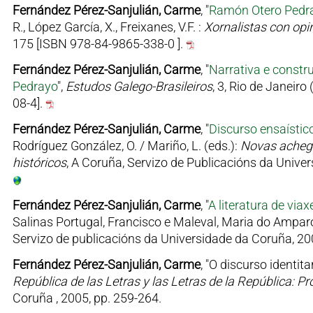
Fernández Pérez-Sanjulián, Carme
, "
Ramón Otero Pedray
R., López García, X., Freixanes, V.F. :
Xornalistas con opin
175 [ISBN 978-84-9865-338-0 ].
Fernández Pérez-Sanjulián, Carme
, "
Narrativa e constr
Pedrayo
",
Estudos Galego-Brasileiros
, 3, Rio de Janeir
08-4].
Fernández Pérez-Sanjulián, Carme
, "
Discurso ensaístic
Rodríguez González, O. / Mariño, L. (eds.):
Novas achegas
históricos
, A Coruña, Servizo de Publicacións da Unive
Fernández Pérez-Sanjulián, Carme
, "
A literatura de via
Salinas Portugal, Francisco e Maleval, Maria do Amparo
Servizo de publicacións da Universidade da Coruña, 20
Fernández Pérez-Sanjulián, Carme
, "O discurso identit
República de las Letras y las Letras de la República: Pr
Coruña , 2005, pp. 259-264.