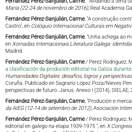
Fernández Pérez-Sanjulián, Carme
, " Andando a terra 
María (22-24 de novembro de 2016)
, Real Academia Ga
Fernández Pérez-Sanjulián, Carme
, "A construção cont
Castro", en
Colóquio Internacional Culturas em Negativ
Fernández Pérez-Sanjulián, Carme
, "Unha achega ao m
en
Xornadas Internacionais Literatura Galega: identidad
Madrid.
Fernández Pérez-Sanjulián, Carme
/ Pérez Rodríguez, Mª
a clasificación da produción editorial na Galiza durant
Humanidades Digitales: desafíos, logros y perspectivas
Coruña. Publicado en Sagrario López Poza/Nieves Pena 
perspectivas de futuro. Janus. Anexo I (2014), SIELAE,
Fernández Pérez-Sanjulián, Carme
, "Produción e merca
da AIEG (12-14 de setembro de 2012)
, Asociación Inte
Fernández Pérez-Sanjulián, Carme
/ Pérez Rodríguez, M
editorial en galego na etapa 1939-1975 ", en
X Congreso