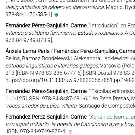
desigualdades de género en Iberoamérica
, Madrid, Dyc
978-84-1170-585-1].
Fernández Pérez-Sanjulián, Carme
, "Introdución", en F
Intenso e solidario feminismo. Estudos rosalianos
, A C
978-84-9749-873-9].
Ánxela Lema París
/
Fernández Pérez-Sanjulián, Carme
Belina, Bartosz Dondelewski, Aleksandra Jackiewicz:
A
estudos lingüísticos e literarios galegos
, Varsovia (Pol
213 [ISBN N 978-83-235-6777-6] [ISBN Dixital 978-83-2
https://doi.org/10.31338/uw.9788323567851.pp.198-2
Fernández Pérez-Sanjulián, Carme
, "“Escollas editoria
111-125 [ISBN: 978-84-8487-681-6].", en Pena Presas, 
Voces arredor de Luísa Villalta
, Santiago de Compostela
Fernández Pérez-Sanjulián, Carme
, "
Xohán de Isorna, u
fizo aquel trobar?»: la poesía de Cancionero ayer y hoy
[ISBN 978-84-9749-878-4].