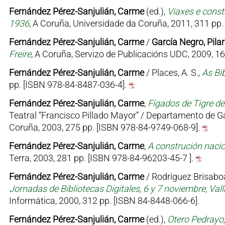
Fernández Pérez-Sanjulián, Carme
(ed.),
Viaxes e const
1936
, A Coruña, Universidade da Coruña, 2011, 311 pp
Fernández Pérez-Sanjulián, Carme
/
García Negro, Pilar
Freire
, A Coruña, Servizo de Publicacións UDC, 2009, 1
Fernández Pérez-Sanjulián, Carme
/ Places, A. S.,
As Bib
pp. [ISBN 978-84-8487-036-4].
Fernández Pérez-Sanjulián, Carme
,
Fígados de Tigre d
Teatral “Francisco Pillado Mayor” / Departamento de G
Coruña, 2003, 275 pp. [ISBN 978-84-9749-068-9].
Fernández Pérez-Sanjulián, Carme
,
A construción nacio
Terra, 2003, 281 pp. [ISBN 978-84-96203-45-7 ].
Fernández Pérez-Sanjulián, Carme
/ Rodríguez Brisaboa
Jornadas de Bibliotecas Digitales, 6 y 7 noviembre, Vall
Informática, 2000, 312 pp. [ISBN 84-8448-066-6].
Fernández Pérez-Sanjulián, Carme
(ed.),
Otero Pedrayo