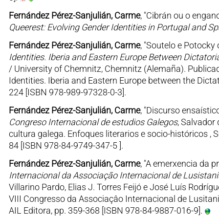
Fernández Pérez-Sanjulián, Carme
, "Cibrán ou o engan
Queerest: Evolving Gender Identities in Portugal and Sp
Fernández Pérez-Sanjulián, Carme
, "Soutelo e Potocky 
Identities. Iberia and Eastern Europe Between Dictato
/ University of Chemnitz, Chemnitz (Alemaña). Publicado e
Identities. Iberia and Eastern Europe between the Dicta
224 [ISBN 978-989-97328-0-3].
Fernández Pérez-Sanjulián, Carme
, "Discurso ensaístic
Congreso Internacional de estudios Galegos
, Salvador
cultura galega. Enfoques literarios e socio-históricos ,
84 [ISBN 978-84-9749-347-5 ].
Fernández Pérez-Sanjulián, Carme
, "A emerxencia da p
Internacional da Associação Internacional de Lusistani
Villarino Pardo, Elias J. Torres Feijó e José Luís Rodríg
VIII Congresso da Associaçâo Internacional de Lusitani
AIL Editora, pp. 359-368 [ISBN 978-84-9887-016-9].