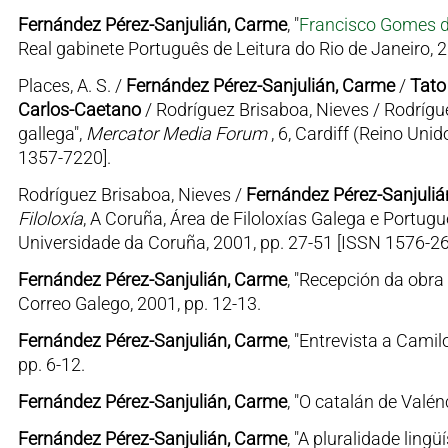
Fernández Pérez-Sanjulián, Carme
, "
Francisco Gomes 
Real gabinete Português de Leitura do Rio de Janeiro, 
Places, A. S. /
Fernández Pérez-Sanjulián, Carme
/
Tato
Carlos-Caetano
/ Rodríguez Brisaboa, Nieves / Rodrígue
gallega",
Mercator Media Forum
, 6, Cardiff (Reino Uni
1357-7220].
Rodríguez Brisaboa, Nieves /
Fernández Pérez-Sanjuliá
Filoloxía
, A Coruña, Área de Filoloxías Galega e Portug
Universidade da Coruña, 2001, pp. 27-51 [ISSN 1576-2
Fernández Pérez-Sanjulián, Carme
, "Recepción da obra 
Correo Galego, 2001, pp. 12-13.
Fernández Pérez-Sanjulián, Carme
, "Entrevista a Camil
pp. 6-12.
Fernández Pérez-Sanjulián, Carme
, "O catalán de Valén
Fernández Pérez-Sanjulián, Carme
, "A pluralidade lingü