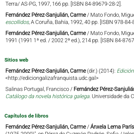
Terra/ AS-PG, 1997, 166 pp. [ISBN 84-89679-28-2].
Fernández Pérez-Sanjulián, Carme
/ Mato Fondo, Migu
escollidos
, A Coruña, Bahía, 1992, 40 pp. [ISBN 978-84-
Fernández Pérez-Sanjulián, Carme
/ Mato Fondo, Migu
1991 (1991 1ª ed. / 2002 2ª ed.), 214 pp. [ISBN 84-876
Sitios web
Fernández Pérez-Sanjulián, Carme
(dir.) (2014):
Edición
<http://ediciongalizafranquista.udc.gal>
Salinas Portugal, Francisco /
Fernández Pérez-Sanjuliá
Catálogo da novela histórica galega
. Universidade da
Capítulos de libros
Fernández Pérez-Sanjulián, Carme
/
Ánxela Lema París
(1975-2000)", en Pérez de Guzmán Padrón, Sofia / Igles