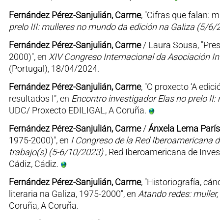
Fernández Pérez-Sanjulián, Carme
, "Cifras que falan: 
prelo III: mulleres no mundo da edición na Galiza (5/6/
Fernández Pérez-Sanjulián, Carme
/ Laura Sousa, "Pres
2000)", en
XIV Congreso Internacional da Asociación I
(Portugal), 18/04/2024.
Fernández Pérez-Sanjulián, Carme
, "O proxecto ‘A edic
resultados I", en
Encontro investigador Elas no prelo II
UDC/ Proxecto EDILIGAL, A Coruña.
Fernández Pérez-Sanjulián, Carme
/
Ánxela Lema París
1975-2000)", en
I Congreso de la Red Iberoamericana de
trabajo(s) (5-6/10/2023)
, Red Iberoamericana de Inves
Cádiz, Cádiz.
Fernández Pérez-Sanjulián, Carme
, "Historiografía, c
literaria na Galiza, 1975-2000", en
Atando redes: muller,
Coruña, A Coruña.