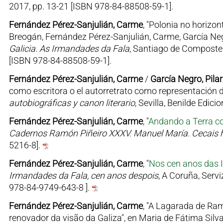
2017, pp. 13-21 [ISBN 978-84-88508-59-1].
Fernández Pérez-Sanjulián, Carme
, "Polonia no horizo
Breogán, Fernández Pérez-Sanjulián, Carme, García Neg
Galicia. As Irmandades da Fala
, Santiago de Compostel
[ISBN 978-84-88508-59-1].
Fernández Pérez-Sanjulián, Carme
/
García Negro, Pilar
como escritora o el autorretrato como representación de 
autobiográficas y canon literario
, Sevilla, Benilde Edic
Fernández Pérez-Sanjulián, Carme
, "
Andando a Terra c
Cadernos Ramón Piñeiro XXXV. Manuel María. Cecais h
5216-8].
Fernández Pérez-Sanjulián, Carme
, "
Nos cen anos das
Irmandades da Fala, cen anos despois
, A Coruña, Serv
978-84-9749-643-8 ].
Fernández Pérez-Sanjulián, Carme
, "A Lagarada de Ra
renovador da visão da Galiza", en Maria de Fátima Silv