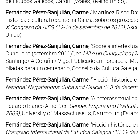
de Estudos Galegos, Cardiff (Wales) (Reino Unido).
Fernández Pérez-Sanjulián, Carme
/ Martínez-Risco Dav
histórica e cultural recente na Galiza: sobre os proxecto
X Congreso da AIEG (12-14 de setembro de 2012)
, Aso
Unido).
Fernández Pérez-Sanjulián, Carme
, "Sobre a intertext
Cunqueiro (setembro 2011)", en
Mil e un Cunqueiros (
Santiago/ A Coruña / Vigo. Publicado en Forcadela, M. /
olladas para un centenario, Consello da Cultura Galeg
Fernández Pérez-Sanjulián, Carme
, "“Ficción histórica
National Negotiations: Cuba and Galicia (2-3 de decem
Fernández Pérez-Sanjulián, Carme
, "A heterossexuali
Eduardo Blanco Amor", en
Gender, Empire and Postcolon
2009)
, University of Massachusetts, Dartmouth (Estad
Fernández Pérez-Sanjulián, Carme
, "Ficción histórica 
Congreso Internacional de Estudos Galegos (13-19 de x