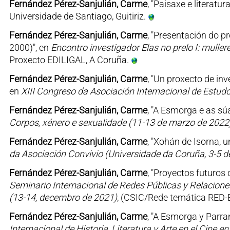
Fernández Pérez-Sanjulián, Carme
, "Paisaxe e literatur
Universidade de Santiago, Guitiriz.
Fernández Pérez-Sanjulián, Carme
, "Presentación do pr
2000)", en
Encontro investigador Elas no prelo I: mulle
Proxecto EDILIGAL, A Coruña.
Fernández Pérez-Sanjulián, Carme
, "Un proxecto de inv
en
XIII Congreso da Asociación Internacional de Estu
Fernández Pérez-Sanjulián, Carme
, "A Esmorga e as sú
Corpos, xénero e sexualidade (11-13 de marzo de 2022
Fernández Pérez-Sanjulián, Carme
, "Xohán de Isorna, u
da Asociación Convivio (Universidade da Coruña, 3-5 
Fernández Pérez-Sanjulián, Carme
, "Proyectos futuros 
Seminario Internacional de Redes Públicas y Relaciones E
(13-14, decembro de 2021)
, (CSIC/Rede temática RED-E
Fernández Pérez-Sanjulián, Carme
, "A Esmorga y Parra
Internacional de Historia, Literatura y Arte en el Cine 