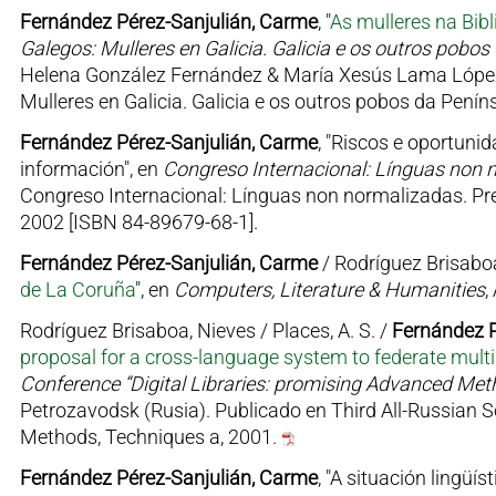
Fernández Pérez-Sanjulián, Carme
, "
As mulleres na Bibl
Galegos: Mulleres en Galicia. Galicia e os outros pobo
Helena González Fernández & María Xesús Lama López (
Mulleres en Galicia. Galicia e os outros pobos da Pení
Fernández Pérez-Sanjulián, Carme
, "Riscos e oportuni
información", en
Congreso Internacional: Línguas non n
Congreso Internacional: Línguas non normalizadas. Pre
2002 [ISBN 84-89679-68-1].
Fernández Pérez-Sanjulián, Carme
/ Rodríguez Brisaboa
de La Coruña
", en
Computers, Literature & Humanities
,
Rodríguez Brisaboa, Nieves / Places, A. S. /
Fernández P
proposal for a cross-language system to federate multili
Conference “Digital Libraries: promising Advanced Meth
Petrozavodsk (Rusia). Publicado en Third All-Russian Sc
Methods, Techniques a, 2001.
Fernández Pérez-Sanjulián, Carme
, "A situación lingüí