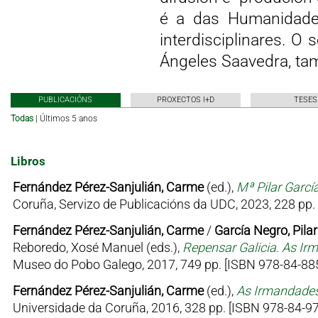
é a das Humanidades 
interdisciplinares. O s
Ángeles Saavedra, tam
PUBLICACIÓNS
PROXECTOS I+D
TESES
Todas
|
Últimos 5 anos
Libros
Fernández Pérez-Sanjulián, Carme
(ed.),
Mª Pilar Garcí
Coruña, Servizo de Publicacións da UDC, 2023, 228 pp.
Fernández Pérez-Sanjulián, Carme
/
García Negro, Pilar
Reboredo, Xosé Manuel (eds.),
Repensar Galicia. As Ir
Museo do Pobo Galego, 2017, 749 pp. [ISBN 978-84-885
Fernández Pérez-Sanjulián, Carme
(ed.),
As Irmandades
Universidade da Coruña, 2016, 328 pp. [ISBN 978-84-9