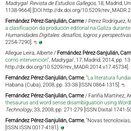
Madrygal. Revista de Estudios Gallegos
, 18, Madrid, U
1138-9664] [DOI http://dx.doi.org/10.5209/rev_MADR.
Fernández Pérez-Sanjulián, Carme
/ Pérez Rodríguez, Mª
a clasificación da produción editorial na Galiza durant
Humanidades Digitales: desafíos, logros y perspectivas
2254-7290].
Allegue Leira, Alberte /
Fernández Pérez-Sanjulián, Car
como intervención
",
Madrygal
, 17, Madrid, 2014, pp. 1
http://dx.doi.org/10.5209/rev_MADR.2014.v17.45734].
Fernández Pérez-Sanjulián, Carme
, "
La literatura fund
Habana (Cuba), 2008, pp. 33-38 [ISSN 0864-1315].
Fernández Pérez-Sanjulián, Carme
/ Fariña Martínez, Ant
thesaurus and word sense disambiguation using Word
Technology
, 33, 2008, pp. 271-279 [ISSN Dixital 1741-5
Fernández Pérez-Sanjulián, Carme
, "Novas tecnoloxías, 
[ISSN ISSN 0017-4181].