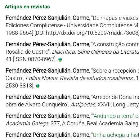
Artigos en revistas
Fernández Pérez-Sanjulián, Carme
, "De mapas e viaxes
Ediciones Complutense - Universidade Complutense Mad
1988-9664] [DOI http://dx.doi.org/10.5209/madr.73608
Fernández Pérez-Sanjulián, Carme
, "A construção con
Rosalia de Castro",
Diacrítica. Série Ciências da Literat
41 [ISSN 0870-8967].
Fernández Pérez-Sanjulián, Carme
, "Sobre a recepción
Castro",
Follas Novas. Revista de estudos rosalianos
, 
2530-3813].
Fernández Pérez-Sanjulián, Carme
, "Arredor de Dona 
obra de Álvaro Cunqueiro",
Antipodas
, XXVII, Long Jett
Fernández Pérez-Sanjulián, Carme
, "
"Andando a terra" 
Academia Galega
, 377, A Coruña, Real Academia Galeg
Fernández Pérez-Sanjulián, Carme
, "
Unha achega á hist