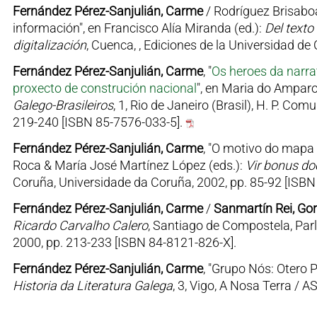
Fernández Pérez-Sanjulián, Carme
/ Rodríguez Brisaboa,
información", en Francisco Alía Miranda (ed.):
Del texto 
digitalización
, Cuenca, , Ediciones de la Universidad d
Fernández Pérez-Sanjulián, Carme
, "
Os heroes da narr
proxecto de construción nacional
", en Maria do Amparo
Galego-Brasileiros
, 1, Rio de Janeiro (Brasil), H. P. Co
219-240 [ISBN 85-7576-033-5].
Fernández Pérez-Sanjulián, Carme
, "O motivo do mapa
Roca & María José Martínez López (eds.):
Vir bonus do
Coruña, Universidade da Coruña, 2002, pp. 85-92 [ISBN
Fernández Pérez-Sanjulián, Carme
/
Sanmartín Rei, Gor
Ricardo Carvalho Calero
, Santiago de Compostela, Par
2000, pp. 213-233 [ISBN 84-8121-826-X].
Fernández Pérez-Sanjulián, Carme
, "Grupo Nós: Otero P
Historia da Literatura Galega
, 3, Vigo, A Nosa Terra / 