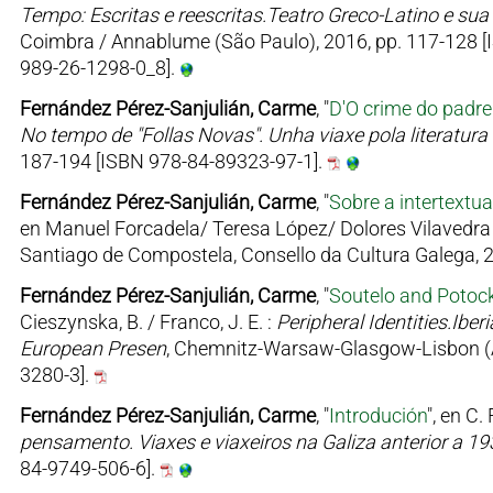
Tempo: Escritas e reescritas.Teatro Greco-Latino e sua 
Coimbra / Annablume (São Paulo), 2016, pp. 117-128 [I
989-26-1298-0_8].
Fernández Pérez-Sanjulián, Carme
, "
D'O crime do padre
No tempo de "Follas Novas". Unha viaxe pola literatura 
187-194 [ISBN 978-84-89323-97-1].
Fernández Pérez-Sanjulián, Carme
, "
Sobre a intertextu
en Manuel Forcadela/ Teresa López/ Dolores Vilavedra 
Santiago de Compostela, Consello da Cultura Galega,
Fernández Pérez-Sanjulián, Carme
, "
Soutelo and Potock
Cieszynska, B. / Franco, J. E. :
Peripheral Identities.Ibe
European Presen
, Chemnitz-Warsaw-Glasgow-Lisbon (A
3280-3].
Fernández Pérez-Sanjulián, Carme
, "
Introdución
", en C
pensamento. Viaxes e viaxeiros na Galiza anterior a 19
84-9749-506-6].