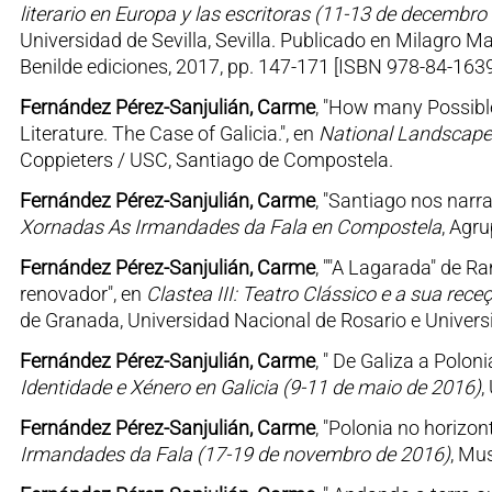
literario en Europa y las escritoras (11-13 de decembro
Universidad de Sevilla, Sevilla. Publicado en Milagro Mar
Benilde ediciones, 2017, pp. 147-171 [ISBN 978-84-163
Fernández Pérez-Sanjulián, Carme
, "How many Possible
Literature. The Case of Galicia.", en
National Landscapes 
Coppieters / USC, Santiago de Compostela.
Fernández Pérez-Sanjulián, Carme
, "Santiago nos narr
Xornadas As Irmandades da Fala en Compostela
, Agr
Fernández Pérez-Sanjulián, Carme
, ""A Lagarada" de 
renovador", en
Clastea III: Teatro Clássico e a sua rec
de Granada, Universidad Nacional de Rosario e Universi
Fernández Pérez-Sanjulián, Carme
, " De Galiza a Poloni
Identidade e Xénero en Galicia (9-11 de maio de 2016)
,
Fernández Pérez-Sanjulián, Carme
, "Polonia no horizo
Irmandades da Fala (17-19 de novembro de 2016)
, Mu