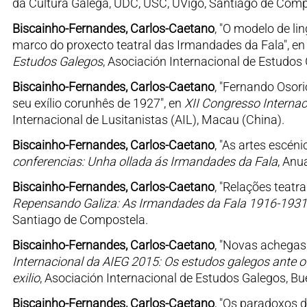
da Cultura Galega, UDC, USC, UVigo, Santiago de Comp
Biscainho-Fernandes, Carlos-Caetano
, "O modelo de l
marco do proxecto teatral das Irmandades da Fala", e
Estudos Galegos
, Asociación Internacional de Estudos
Biscainho-Fernandes, Carlos-Caetano
, "Fernando Osor
seu exílio corunhês de 1927", en
XII Congresso Internac
Internacional de Lusitanistas (AIL), Macau (China).
Biscainho-Fernandes, Carlos-Caetano
, "As artes escén
conferencias: Unha ollada ás Irmandades da Fala
, Anu
Biscainho-Fernandes, Carlos-Caetano
, "Relações teatr
Repensando Galiza: As Irmandades da Fala 1916-1931
Santiago de Compostela.
Biscainho-Fernandes, Carlos-Caetano
, "Novas achegas
Internacional da AIEG 2015: Os estudos galegos ante o c
exilio
, Asociación Internacional de Estudos Galegos, Bue
Biscainho-Fernandes, Carlos-Caetano
, "Os paradoxos 