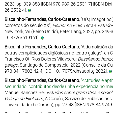
2023, pp. 339-358 [ISBN 978-989-26-2531-7] [ISBN Dixi
26-2532-4].
Biscainho-Fernandes, Carlos-Caetano
, "O(s) imagotipo
comezos do século XX",
Elsinor no Finis Terrae. Estudo
New York, Wi (Reino Unido), Peter Lang, 2022, pp. 34
10.3726/b19161].
Biscainho-Fernandes, Carlos-Caetano
, "A demolición 
outras complicidades diglósicas no teatro galego", en
Francisco Oti Ríos Dolores Vilavedra:
Deseñando horizont
galego
, Santiago de Compostela, 2022 (Consello da Cu
978-84-17802-42-4] [DOI 10.17075/dhsaopftg.2022].
Biscainho-Fernandes, Carlos-Caetano
, "
Actitudes e apt
secundario: contributos desde unha experiencia no me
Manuel Sánchez Rei:
Estudos sobre gramática e sociol
Galega de Filoloxía)
, A Coruña, Servizo de Publicación
Universidade da Coruña), pp. 27-48 [ISBN 978-84-9749