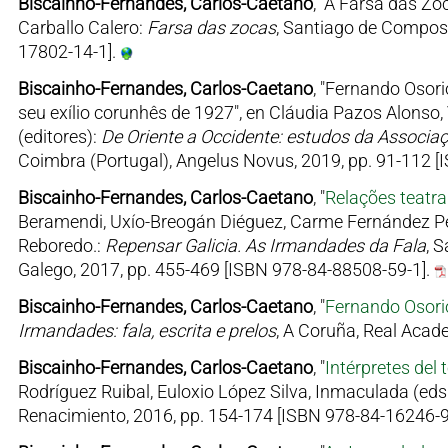
Biscainho-Fernandes, Carlos-Caetano
, "A Farsa das Zo
Carballo Calero:
Farsa das zocas
, Santiago de Compost
17802-14-1].
Biscainho-Fernandes, Carlos-Caetano
, "Fernando Osor
seu exílio corunhês de 1927", en Cláudia Pazos Alonso
(editores):
De Oriente a Occidente: estudos da Associaç
Coimbra (Portugal), Angelus Novus, 2019, pp. 91-112 
Biscainho-Fernandes, Carlos-Caetano
, "
Relações teatr
Beramendi, Uxío-Breogán Diéguez, Carme Fernández Pér
Reboredo.:
Repensar Galicia. As Irmandades da Fala
, 
Galego, 2017, pp. 455-469 [ISBN 978-84-88508-59-1].
Biscainho-Fernandes, Carlos-Caetano
, "
Fernando Osori
Irmandades: fala, escrita e prelos
, A Coruña, Real Acad
Biscainho-Fernandes, Carlos-Caetano
, "
Intérpretes del 
Rodríguez Ruibal, Euloxio López Silva, Inmaculada (eds.
Renacimiento, 2016, pp. 154-174 [ISBN 978-84-16246-9