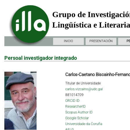
Grupo de Investigació
Lingüística e Literari
INICIO
PRESENTACIÓN
P
Persoal investigador integrado
Carlos-Caetano Biscainho-Fernan
Titular de Universidade
carlos.vizcaino@udc.gal
881014709
ORCID ID
ResearcherID
Scopus Author ID
Google Scholar
Universidade da Coruña
AELG