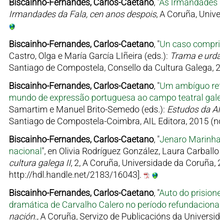
Biscainho-Fernandes, Carlos-Caetano
, "
As Irmandades 
Irmandades da Fala, cen anos despois
, A Coruña, Univ
Biscainho-Fernandes, Carlos-Caetano
, "
Un caso compric
Castro, Olga e María García LIñeira (eds.):
Trama e urda
Santiago de Compostela, Consello da Cultura Galega, 
Biscainho-Fernandes, Carlos-Caetano
, "
Um ambíguo refe
mundo de expressão portuguesa ao campo teatral gal
Samartim e Manuel Brito-Semedo (eds.):
Estudos da AI
Santiago de Compostela-Coimbra, AIL Editora, 2015 (n
Biscainho-Fernandes, Carlos-Caetano
, "
Jenaro Marinhas
nacional
", en Olivia Rodríguez González, Laura Carballo
cultura galega II
, 2, A Coruña, Universidade da Coruña,
http://hdl.handle.net/2183/16043].
Biscainho-Fernandes, Carlos-Caetano
, "
Auto do prision
dramática de Carvalho Calero no período refundacional
nación.
, A Coruña, Servizo de Publicacións da Universi