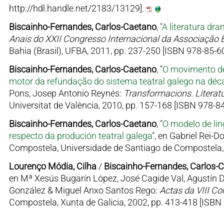
http://hdl.handle.net/2183/13129].
Biscainho-Fernandes, Carlos-Caetano
, "
A literatura dra
Anais do XXII Congresso Internacional da Associação B
Bahia (Brasil), UFBA, 2011, pp. 237-250 [ISBN 978-85-6
Biscainho-Fernandes, Carlos-Caetano
, "
O movimento de
motor da refundação do sistema teatral galego na déc
Pons, Josep Antonio Reynés:
Transformacions. Literatu
Universitat de València, 2010, pp. 157-168 [ISBN 978-8
Biscainho-Fernandes, Carlos-Caetano
, "
O modelo de lin
respecto da produción teatral galega
", en Gabriel Rei-Do
Compostela, Universidade de Santiago de Compostela, 
Lourenço Módia, Cilha
/
Biscainho-Fernandes, Carlos-
en Mª Xesús Bugarín López, José Cagide Val, Agustín Do
González & Miguel Anxo Santos Rego:
Actas da VIII Co
Compostela, Xunta de Galicia, 2002, pp. 413-418 [ISBN