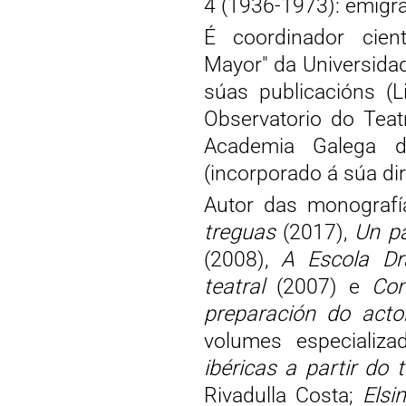
4 (1936-1973): emigraci
É coordinador cientí
Mayor" da Universidad
súas publicacións (L
Observatorio do Tea
Academia Galega 
(incorporado á súa di
Autor das monograf
treguas
(2017),
Un pa
(2008),
A Escola Dr
teatral
(2007) e
Con
preparación do acto
volumes especiali
ibéricas a partir do 
Rivadulla Costa;
Elsi