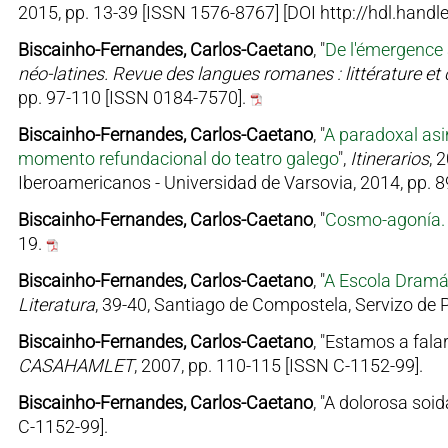
2015, pp. 13-39 [ISSN 1576-8767] [DOI http://hdl.hand
Biscainho-Fernandes, Carlos-Caetano
, "
De l'émergence à
néo-latines. Revue des langues romanes : littérature et c
pp. 97-110 [ISSN 0184-7570].
Biscainho-Fernandes, Carlos-Caetano
, "
A paradoxal asim
momento refundacional do teatro galego
",
Itinerarios
, 
Iberoamericanos - Universidad de Varsovia, 2014, pp. 
Biscainho-Fernandes, Carlos-Caetano
, "
Cosmo-agonía. 
19.
Biscainho-Fernandes, Carlos-Caetano
, "
A Escola Dramát
Literatura
, 39-40, Santiago de Compostela, Servizo de 
Biscainho-Fernandes, Carlos-Caetano
, "Estamos a fala
CASAHAMLET
, 2007, pp. 110-115 [ISSN C-1152-99].
Biscainho-Fernandes, Carlos-Caetano
, "A dolorosa soi
C-1152-99].