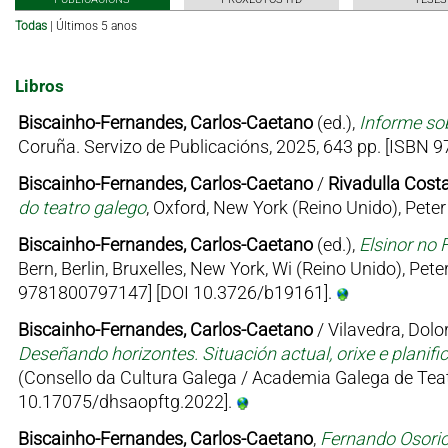
Todas
|
Últimos 5 anos
Libros
Biscainho-Fernandes, Carlos-Caetano
(ed.),
Informe sob
Coruña. Servizo de Publicacións, 2025, 643 pp. [ISBN
Biscainho-Fernandes, Carlos-Caetano
/
Rivadulla Costa
do teatro galego
, Oxford, New York (Reino Unido), Pet
Biscainho-Fernandes, Carlos-Caetano
(ed.),
Elsinor no 
Bern, Berlin, Bruxelles, New York, Wi (Reino Unido), Pe
9781800797147] [DOI 10.3726/b19161].
Biscainho-Fernandes, Carlos-Caetano
/ Vilavedra, Dolor
Deseñando horizontes. Situación actual, orixe e planifi
(Consello da Cultura Galega / Academia Galega de Teat
10.17075/dhsaopftg.2022].
Biscainho-Fernandes, Carlos-Caetano
,
Fernando Osorio