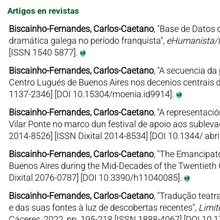
Artigos en revistas
Biscainho-Fernandes, Carlos-Caetano
, "Base de Datos 
dramática galega no período franquista",
eHumanista/
[ISSN 1540 5877].
Biscainho-Fernandes, Carlos-Caetano
, "A secuencia da
Centro Lugués de Buenos Aires nos decenios centrais d
1137-2346] [DOI 10.15304/moenia.id9914].
Biscainho-Fernandes, Carlos-Caetano
, "A representaci
Vilar Ponte no marco dun festival de apoio aos subleva
2014-8526] [ISSN Dixital 2014-8534] [DOI 10.1344/ abr
Biscainho-Fernandes, Carlos-Caetano
, "The Emancipato
Buenos Aires during the Mid-Decades of the Twentieth 
Dixital 2076-0787] [DOI 10.3390/h11040085].
Biscainho-Fernandes, Carlos-Caetano
, "Tradução teatr
e das suas fontes à luz de descobertas recentes",
Limit
Cáceres, 2022, pp. 195-218 [ISSN 1888-4067] [DOI 10.