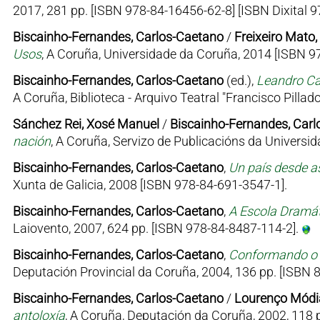
2017, 281 pp. [ISBN 978-84-16456-62-8] [ISBN Dixital 9
Biscainho-Fernandes, Carlos-Caetano
/
Freixeiro Mato
Usos
, A Coruña, Universidade da Coruña, 2014 [ISBN 9
Biscainho-Fernandes, Carlos-Caetano
(ed.),
Leandro Ca
A Coruña, Biblioteca - Arquivo Teatral "Francisco Pilla
Sánchez Rei, Xosé Manuel
/
Biscainho-Fernandes, Car
nación
, A Coruña, Servizo de Publicacións da Universi
Biscainho-Fernandes, Carlos-Caetano
,
Un país desde a
Xunta de Galicia, 2008 [ISBN 978-84-691-3547-1].
Biscainho-Fernandes, Carlos-Caetano
,
A Escola Dramát
Laiovento, 2007, 624 pp. [ISBN 978-84-8487-114-2].
Biscainho-Fernandes, Carlos-Caetano
,
Conformando o b
Deputación Provincial da Coruña, 2004, 136 pp. [ISBN 
Biscainho-Fernandes, Carlos-Caetano
/
Lourenço Módia
antoloxía
, A Coruña, Deputación da Coruña, 2002, 118 