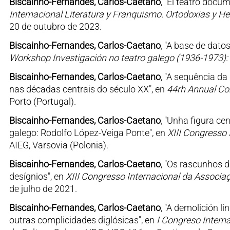
Biscainho-Fernandes, Carlos-Caetano
, "El teatro docu
Internacional Literatura y Franquismo. Ortodoxias y H
20 de outubro de 2023.
Biscainho-Fernandes, Carlos-Caetano
, "A base de dato
Workshop Investigación no teatro galego (1936-1973):
Biscainho-Fernandes, Carlos-Caetano
, "A sequência d
nas décadas centrais do século XX", en
44rh Annual Co
Porto (Portugal).
Biscainho-Fernandes, Carlos-Caetano
, "Unha figura c
galego: Rodolfo López-Veiga Ponte", en
XIII Congresso 
AIEG, Varsovia (Polonia).
Biscainho-Fernandes, Carlos-Caetano
, "Os rascunhos 
desígnios", en
XIII Congresso Internacional da Associaç
de julho de 2021.
Biscainho-Fernandes, Carlos-Caetano
, "A demolición l
outras complicidades diglósicas", en
I Congreso Intern