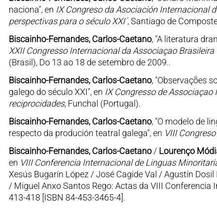
naciona", en
IX Congreso da Asociación Internacional d
perspectivas para o século XXI´
, Santiago de Composte
Biscainho-Fernandes, Carlos-Caetano
, "A literatura dr
XXII Congresso Internacional da Associaçao Brasileira
(Brasil), Do 13 ao 18 de setembro de 2009..
Biscainho-Fernandes, Carlos-Caetano
, "Observações s
galego do século XXI", en
IX Congresso de Associaçao I
reciprocidades
, Funchal (Portugal).
Biscainho-Fernandes, Carlos-Caetano
, "O modelo de l
respecto da produción teatral galega", en
VIII Congreso
Biscainho-Fernandes, Carlos-Caetano
/
Lourenço Módia
en
VIII Conferencia Internacional de Linguas Minoritari
Xesús Bugarín López / José Cagide Val / Agustín Dosil
/ Miguel Anxo Santos Rego: Actas da VIII Conferencia In
413-418 [ISBN 84-453-3465-4].