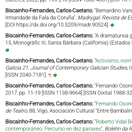
Biscainho-Fernandes, Carlos-Caetano
, "Bernardino Va
Irmandade da Fala da Coruña",
Madrygal. Revista de E
[DOI https://dx.doi.org/10.5209/madr.90524].
Biscainho-Fernandes, Carlos-Caetano
, "A dramaturxia 
15, Monogràfic III, Santa Bárbara (California) (Estado
Biscainho-Fernandes, Carlos-Caetano
, "
Activismo, norm
Galicia 21. Journal of Contemporary Galician Studies
, 
[ISSN 2040-7181].
Biscainho-Fernandes, Carlos-Caetano
, "Fernando Osori
2017, pp. 11-19 [ISSN 1138-9664] [ISSN Dixital 1988-3
Biscainho-Fernandes, Carlos-Caetano
, "
Fernando Osori
de Teatro
, 88, Vigo, Asociación Cultural "Entre Bambal
Biscainho-Fernandes, Carlos-Caetano
, "
Roberto Vidal B
contemporáneo. Percurso en dez paraxes
",
Boletín da 