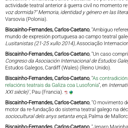
actividade teatral anterior á guerra civil no momento r
voz dormida?" Memoria, identidad y género en las litera
Varsovia (Polonia).
Biscainho-Fernandes, Carlos-Caetano
, "Ambiguo refere
mundo de expresión portuguesa ao campo teatral gale
Lusitanistas (21-25 xullo 2014)
, Associação Internacio
Biscainho-Fernandes, Carlos-Caetano
, "Un caso compri
Congreso da Asociación Internacional de Estudos Gal
Estudos Galegos, Cardiff (Wales) (Reino Unido).
Biscainho-Fernandes, Carlos-Caetano
, "
As contradición
relacións teatrais da Galiza coa Lusofonía
", en
Internati
XXI siècle)`
, Pau (Francia).
Biscainho-Fernandes, Carlos-Caetano
, "O movimento d
motor da re-fundação do sistema teatral galego na déc
sociocultural dels anys setanta ençà
, Palma de Mallorc
Biscainho-Fernandes, Carlos-Caetano
, "Jenaro Marinha