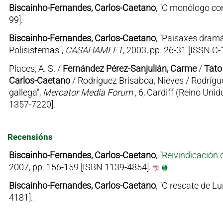
Biscainho-Fernandes, Carlos-Caetano
, "O monólogo com
99].
Biscainho-Fernandes, Carlos-Caetano
, "Paisaxes dramá
Polisistemas",
CASAHAMLET
, 2003, pp. 26-31 [ISSN C-
Places, A. S. /
Fernández Pérez-Sanjulián, Carme
/
Tato
Carlos-Caetano
/ Rodríguez Brisaboa, Nieves / Rodrígue
gallega",
Mercator Media Forum
, 6, Cardiff (Reino Uni
1357-7220].
Recensións
Biscainho-Fernandes, Carlos-Caetano
, "
Reivindicación 
2007, pp. 156-159 [ISBN 1139-4854].
Biscainho-Fernandes, Carlos-Caetano
, "O rescate de L
4181].