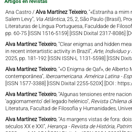
Artigos en revistas
Ana Castro /
Alva Martínez Teixeiro
, "«Estranha a mim
Salem Levy",
Via Atlântica
, 25, 2, São Paulo (Brasil)
Literaturas de Língua Portuguesa, Faculdade de Filoso
pp. 60-75 [ISSN 1516-5159] [ISSN Dixital 2317-8086] [
Alva Martínez Teixeiro
, "Clear enigmas and hidden mean
in recent interartistic activity in Brazil",
Arte, Individuo y
2025, pp. 181-192 [ISSN ISSN-L 1131-5598] [ISSN Dixit
Alva Martínez Teixeiro
, "«O Enigma de Qaf», de Alberto
contemporânea",
Iberoamericana. América Latina - Esp
[ISSN 1577-3388] [ISSN Dixital 2255-520X] [DOI : http
Alva Martínez Teixeiro
, "Algunas tensiones entre nacion
'aggiornamento' del legado helénico",
Revista Chilena de
Literatura, Facultad de Filosofía y Humanidades, Unive
Alva Martínez Teixeiro
, "As margens vistas de fora: doi
séculos XX e XXI",
Herança - Revista de História, Patrim