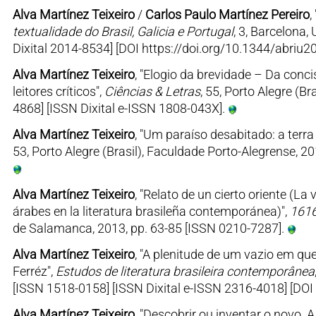
Alva Martínez Teixeiro
/
Carlos Paulo Martínez Pereiro
,
textualidade do Brasil, Galicia e Portugal
, 3, Barcelona,
Dixital 2014-8534] [DOI https://doi.org/10.1344/abriu20
Alva Martínez Teixeiro
, "Elogio da brevidade – Da con
leitores críticos",
Ciências & Letras
, 55, Porto Alegre (B
4868] [ISSN Dixital e-ISSN 1808-043X].
Alva Martínez Teixeiro
, "Um paraíso desabitado: a terra
53, Porto Alegre (Brasil), Faculdade Porto-Alegrense, 2
Alva Martínez Teixeiro
, "Relato de un cierto oriente (La 
árabes en la literatura brasileña contemporánea)",
1616
de Salamanca, 2013, pp. 63-85 [ISSN 0210-7287].
Alva Martínez Teixeiro
, "A plenitude de um vazio em qu
Ferréz",
Estudos de literatura brasileira contemporânea
[ISSN 1518-0158] [ISSN Dixital e-ISSN 2316-4018] [D
Alva Martínez Teixeiro
, "Descobrir ou inventar o novo. A