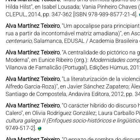
Hilda Hilst", en Isabel Lousada; Vania Pinheiro Chaves (
CLEPUL, 2014, pp. 347-362 [ISBN 978-989-8577-21-4].
Alva Martínez Teixeiro
, "Um apocalipse para principiant
rua a partir da incontornável matriz amadiana)", en As
centenario
, Salamanca, EDUSAL / Academia Brasileira d
Alva Martínez Teixeiro
, "A centralidade do pictórico na
Moderna", en Eunice Ribeiro (org.):
Modernidades compar
Vilanova de Famalicão (Portugal), Edições Húmus, 201
Alva Martínez Teixeiro
, "La literaturización de la viole
Alfredo Garcia-Roza)", en Javier Sánchez Zapatero; Àlex
Santiago de Compostela, Andavira Editora, 2012, pp. 3
Alva Martínez Teixeiro
, "O carácter híbrido do discurso 
Calero", en Olivia Rodríguez González; Laura Carballo P
cultura galega II (Enfoques socio-históricos e lingüístico
9749-517-2].
Alva Martínez Teixeiro
, "O espazo de sombra do discurso 