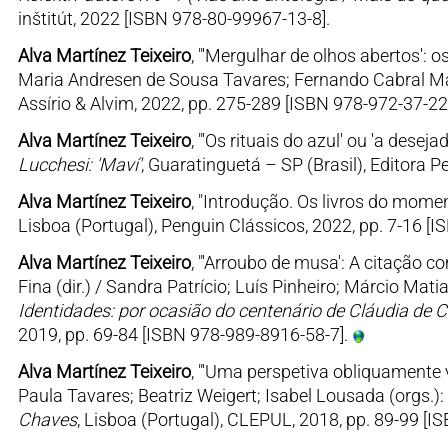
inštitút, 2022 [ISBN 978-80-99967-13-8].
Alva Martínez Teixeiro
, "'Mergulhar de olhos abertos':
Maria Andresen de Sousa Tavares; Fernando Cabral Mar
Assírio & Alvim, 2022, pp. 275-289 [ISBN 978-972-37-22
Alva Martínez Teixeiro
, "'Os rituais do azul' ou 'a dese
Lucchesi: 'Maví'
, Guaratinguetá – SP (Brasil), Editora 
Alva Martínez Teixeiro
, "Introdução. Os livros do momen
Lisboa (Portugal), Penguin Clássicos, 2022, pp. 7-16 [
Alva Martínez Teixeiro
, "'Arroubo de musa': A citação 
Fina (dir.) / Sandra Patrício; Luís Pinheiro; Márcio Mati
Identidades: por ocasião do centenário de Cláudia de
2019, pp. 69-84 [ISBN 978-989-8916-58-7].
Alva Martínez Teixeiro
, "'Uma perspetiva obliquamente ve
Paula Tavares; Beatriz Weigert; Isabel Lousada (orgs.):
Chaves
, Lisboa (Portugal), CLEPUL, 2018, pp. 89-99 [I