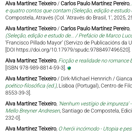
Alva Martínez Teixeiro
/
Carlos Paulo Martínez Pereiro
,
e quatro contos que contam (Seleção, edição e estudo d
Compostela, Através (Col. 'Através do Brasil, 1', 2025, 
Alva Martínez Teixeiro
/
Carlos Paulo Martínez Pereiro
,
(Seleção, edição e estudo de... / Prefácio de Marco Luc
‘Francisco Pillado Mayor’ (Servizo de Publicacións da 
[DOI https://doi.org/10.17979/spudc.9788497496520].
Alva Martínez Teixeiro
,
Ficção e realidade no romance br
[ISBN 978-989-8814-59-3].
Alva Martínez Teixeiro
/ Dirk-Michael Hennrich / Gianca
poético-filosófica (ed.)
, Lisboa (Portugal), Centro de Fi
8553-39-3].
Alva Martínez Teixeiro
,
'Nenhum vestígio de impureza' -
Mello Breyner Andresen
, Santiago de Compostela, Edici
232-0].
Alva Martínez Teixeiro
,
O herói incómodo - Utopia e pes