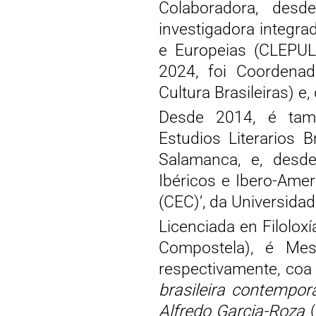
Colaboradora, de
investigadora integra
e Europeias (CLEPUL
2024, foi Coordenad
Cultura Brasileiras) e
Desde 2014, é tamé
Estudios Literarios 
Salamanca, e, desde
Ibéricos e Ibero-Ame
(CEC)’, da Universidad
Licenciada en Filolox
Compostela), é Mest
respectivamente, coa
brasileira contempor
Alfredo Garcia-Roza
(