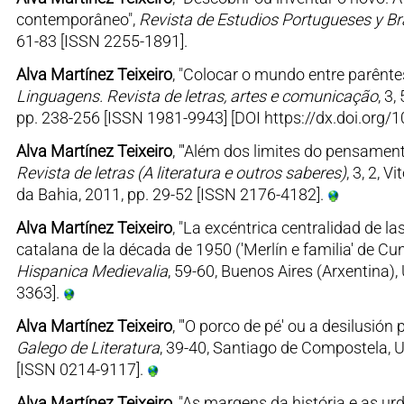
contemporâneo",
Revista de Estudios Portugueses y Br
61-83 [ISSN 2255-1891].
Alva Martínez Teixeiro
, "Colocar o mundo entre parêntes
Linguagens. Revista de letras, artes e comunicação
, 3
pp. 238-256 [ISSN 1981-9943] [DOI https://dx.doi.or
Alva Martínez Teixeiro
, "'Além dos limites do pensamento
Revista de letras (A literatura e outros saberes)
, 3, 2, 
da Bahia, 2011, pp. 29-52 [ISSN 2176-4182].
Alva Martínez Teixeiro
, "La excéntrica centralidad de la
catalana de la década de 1950 ('Merlín e familia' de Cunq
Hispanica Medievalia
, 59-60, Buenos Aires (Arxentina)
3363].
Alva Martínez Teixeiro
, "'O porco de pé' ou a desilusió
Galego de Literatura
, 39-40, Santiago de Compostela, 
[ISSN 0214-9117].
Alva Martínez Teixeiro
, "As margens da história e as ur