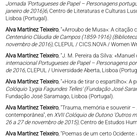
Jornada ‘Portugueses de Papel – Personagens portugue
janeiro de 2016)6
, Centro de Literaturas e Culturas Lu
Lisboa (Portugal).
Alva Martínez Teixeiro
, "«Arroubo de Musa»: A citação 
Centenário Cláudia de Campos (1859-1916) (Biblioteca 
novembro de 2016)
, CLEPUL / CICS.NOVA / Women Writ
Alva Martínez Teixeiro
, "J. M. Pereira da Silva: «Manue
internacional Portugueses de Papel – Personagens portu
de 2016
, CLEPUL / Universidade Aberta, Lisboa (Portug
Alva Martínez Teixeiro
, "«Hora de tirar o espartilho»: 
Colóquio 'Lygia Fagundes Telles' (Fundação José Sar
Fundação José Saramago, Lisboa (Portugal).
Alva Martínez Teixeiro
, "Trauma, memória e souvenir – 
contemporânea", en
XVII Colóquio de Outono 'Outros m
26 a 27 de novembro de 2015)
, Centro de Estudos Hum
Alva Martínez Teixeiro
, "Poemas de um certo Ocidente: a