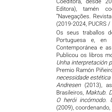
Coeditora, desde 20
Editora), tamén co
“Navegações. Revista
(2019-2024, PUCRS /
Os seus traballos d
Portuguesa e, en e
Contemporánea e as r
Publicou os libros 
Unha interpretación 
Premio Ramón Piñeir
necessidade estética 
Andresen
(2013), as
Brasileiros,
Maktub. D
O herói incómodo. U
(2009), coordenando, 