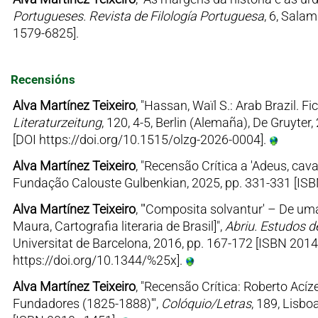
Portugueses. Revista de Filología Portuguesa
, 6, Sala
1579-6825].
Recensións
Alva Martínez Teixeiro
, "Hassan, Waïl S.: Arab Brazil. F
Literaturzeitung
, 120, 4-5, Berlin (Alemaña), De Gruyte
[DOI https://doi.org/10.1515/olzg-2026-0004].
Alva Martínez Teixeiro
, "Recensão Crítica a 'Adeus, cav
Fundação Calouste Gulbenkian, 2025, pp. 331-331 [IS
Alva Martínez Teixeiro
, "'Composita solvantur' – De uma 
Maura, Cartografia literaria de Brasil]",
Abriu. Estudos de
Universitat de Barcelona, 2016, pp. 167-172 [ISBN 2014
https://doi.org/10.1344/%25x].
Alva Martínez Teixeiro
, "Recensão Crítica: Roberto Acíze
Fundadores (1825-1888)'",
Colóquio/Letras
, 189, Lisb