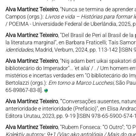
Alva Martínez Teixeiro
, "Nunca se termina de aprender a
Campos (orgs.):
Livros e vida – Histórias para formar l
/ POEIMA - Universidade Federal de Uberlândia, 2025, 
Alva Martínez Teixeiro
, "Del Brasil de Peri al Brasil de 
la literatura marginal", en Barbara Fraticelli; Taís Samo
identidades
, Madrid, Verbum, 2024, pp. 113-142 [ISBN 
Alva Martínez Teixeiro
, "Niş adam bert uikai spakatori d
bibliotecário do Imperador"... 'et alia' / . / Um homem 
mistérios e incertas verdades em "O bibliotecário do Impe
Bertolazzi (orgs.):
Em torno a Marco Lucchesi
, São Pau
65-89867-83-8].
Alva Martínez Teixeiro
, "'Conversações ausentes, natu
anterioridade e interioridade (Prefácio)", en Elisa Andr
Editora Urutau, 2023, pp. 9-19 [ISBN 978-65-5900-574-1
Alva Martínez Teixeiro
, "Rubem Fonseca: “O Outro”; “O Pa
Kolektív autorov: 9+1 (Viac ako antológia / Mais do qu