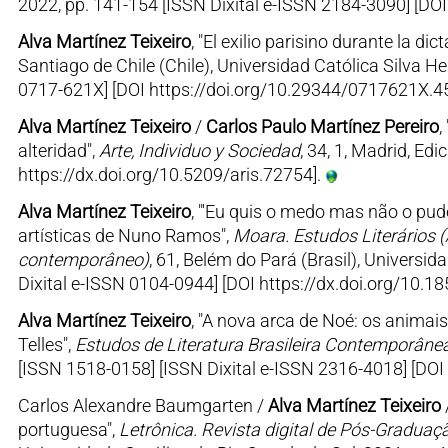
2022, pp. 141-154 [ISSN Dixital e-ISSN 2184-3090] [DOI
Alva Martínez Teixeiro
, "El exilio parisino durante la dic
Santiago de Chile (Chile), Universidad Católica Silva H
0717-621X] [DOI https://doi.org/10.29344/0717621X.4
Alva Martínez Teixeiro
/
Carlos Paulo Martínez Pereiro
,
alteridad",
Arte, Individuo y Sociedad
, 34, 1, Madrid, E
https://dx.doi.org/10.5209/aris.72754].
Alva Martínez Teixeiro
, "'Eu quis o medo mas não o pude
artísticas de Nuno Ramos",
Moara. Estudos Literários (
contemporâneo)
, 61, Belém do Pará (Brasil), Universi
Dixital e-ISSN 0104-0944] [DOI https://dx.doi.org/10.
Alva Martínez Teixeiro
, "A nova arca de Noé: os animai
Telles",
Estudos de Literatura Brasileira Contemporâne
[ISSN 1518-0158] [ISSN Dixital e-ISSN 2316-4018] [DO
Carlos Alexandre Baumgarten /
Alva Martínez Teixeiro
portuguesa",
Letrônica. Revista digital de Pós-Gradu