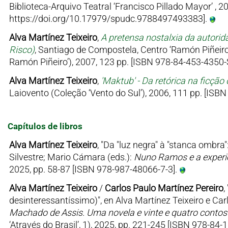
Biblioteca-Arquivo Teatral ‘Francisco Pillado Mayor’ , 
https://doi.org/10.17979/spudc.9788497493383].
Alva Martínez Teixeiro
,
A pretensa nostalxia da autorida
Risco)
, Santiago de Compostela, Centro ‘Ramón Piñeir
Ramón Piñeiro’), 2007, 123 pp. [ISBN 978-84-453-4350-
Alva Martínez Teixeiro
,
'Maktub' - Da retórica na ficçã
Laiovento (Coleção ‘Vento do Sul’), 2006, 111 pp. [ISB
Capítulos de libros
Alva Martínez Teixeiro
, "Da "luz negra" à "stanca ombr
Silvestre; Mario Cámara (eds.):
Nuno Ramos e a experiê
2025, pp. 58-87 [ISBN 978-987-48066-7-3].
Alva Martínez Teixeiro
/
Carlos Paulo Martínez Pereiro
,
desinteressantíssimo)", en Alva Martínez Teixeiro e Car
Machado de Assis. Uma novela e vinte e quatro conto
‘Através do Brasil’, 1), 2025, pp. 221-245 [ISBN 978-84-