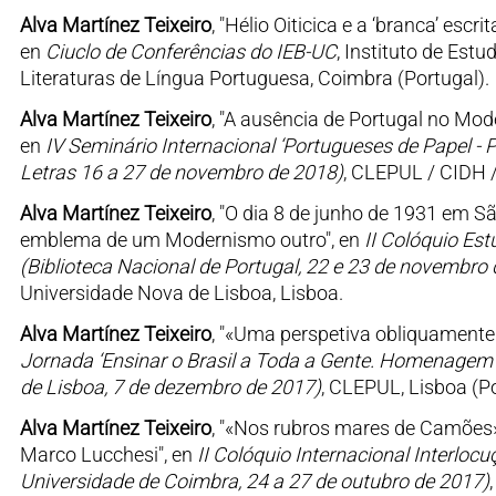
Alva Martínez Teixeiro
, "Hélio Oiticica e a ‘branca’ esc
en
Ciuclo de Conferências do IEB-UC
, Instituto de Est
Literaturas de Língua Portuguesa, Coimbra (Portugal).
Alva Martínez Teixeiro
, "A ausência de Portugal no Mo
en
IV Seminário Internacional ‘Portugueses de Papel - 
Letras 16 a 27 de novembro de 2018)
, CLEPUL / CIDH /
Alva Martínez Teixeiro
, "O dia 8 de junho de 1931 em S
emblema de um Modernismo outro", en
II Colóquio Es
(Biblioteca Nacional de Portugal, 22 e 23 de novembro
Universidade Nova de Lisboa, Lisboa.
Alva Martínez Teixeiro
, "«Uma perspetiva obliquamente ve
Jornada ‘Ensinar o Brasil a Toda a Gente. Homenagem 
de Lisboa, 7 de dezembro de 2017)
, CLEPUL, Lisboa (Po
Alva Martínez Teixeiro
, "«Nos rubros mares de Camões»:
Marco Lucchesi", en
II Colóquio Internacional Interloc
Universidade de Coimbra, 24 a 27 de outubro de 2017)