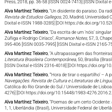
Press, 2018, pp. 36-58 [ISSN 0024-7413] [ISSN Dixital e
Alva Martínez Teixeiro
, "Un disidente do paraíso. Da ra
Revista de Estudios Gallegos
, 20, Madrid, Universidad
Dixital e-ISSN 1988-3285] [DOI https://dx.doi.org/10
Alva Martínez Teixeiro
, "Da escrita de um 'nóis' singula
Zúñiga e Rodrigo Ciríaco",
Romance Notes
, 57, 3, Chap
395-406 [ISSN 0035-7995] [ISSN Dixital e-ISSN 2165-75
Alva Martínez Teixeiro
, "A ultrapassagem das fronteira
Literatura Brasileira Contemporânea
, 50, Brasília (Bra
[ISSN Dixital e-ISSN 2316-4018] [DOI https://doi.org/1
Alva Martínez Teixeiro
, "'Hora de tirar o espartilho' –
Navegações. Revista de Cultura e Literaturas de Líng
Católica do Rio Grande do Sul / Universidade de Lisboa
4276] [DOI https://doi.org/10.15448/1983-4276.2016.2
Alva Martínez Teixeiro
, "Poemas de um certo Ocidente: a
1, 1, Uberlândia (Brasil), Universidade Federal de Uberl