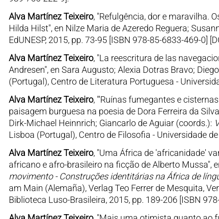
Alva Martínez Teixeiro
, "Refulgência, dor e maravilha. 
Hilda Hilst", en Nilze Maria de Azeredo Reguera; Susan
EdUNESP, 2015, pp. 73-95 [ISBN 978-85-6833-469-0] [D
Alva Martínez Teixeiro
, "La reescritura de las navegac
Andresen", en Sara Augusto; Alexia Dotras Bravo; Dieg
(Portugal), Centro de Literatura Portuguesa - Universi
Alva Martínez Teixeiro
, "'Ruínas fumegantes e cisternas
paisagem burguesa na poesia de Dora Ferreira da Silva 
Dirk-Michael Heinnrich; Giancarlo de Aguiar (coords.):
V
Lisboa (Portugal), Centro de Filosofia - Universidade d
Alva Martínez Teixeiro
, "Uma África de 'africanidade' va
africano e afro-brasileiro na ficção de Alberto Mussa",
movimento - Construções identitárias na África de líng
am Main (Alemaña), Verlag Teo Ferrer de Mesquita, Verö
Biblioteca Luso-Brasileira, 2015, pp. 189-206 [ISBN 978
Alva Martínez Teixeiro
, "Mais uma otimista quanto ao 