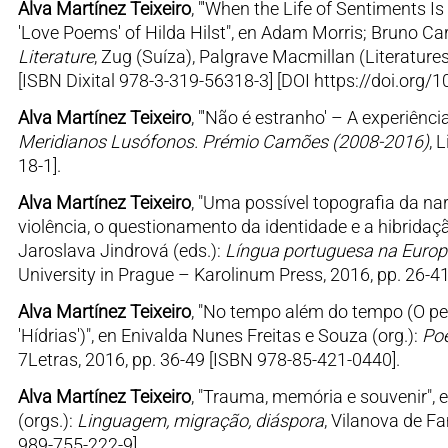
Alva Martínez Teixeiro
, "'When the Life of Sentiments 
'Love Poems' of Hilda Hilst", en Adam Morris; Bruno Car
Literature
, Zug (Suíza), Palgrave Macmillan (Literature
[ISBN Dixital 978-3-319-56318-3] [DOI https://doi.org
Alva Martínez Teixeiro
, "'Não é estranho' – A experiência
Meridianos Lusófonos. Prémio Camões (2008-2016)
, 
18-1].
Alva Martínez Teixeiro
, "Uma possível topografia da na
violência, o questionamento da identidade e a hibrida
Jaroslava Jindrová (eds.):
Língua portuguesa na Europa
University in Prague – Karolinum Press, 2016, pp. 26-4
Alva Martínez Teixeiro
, "No tempo além do tempo (O p
'Hídrias')", en Enivalda Nunes Freitas e Souza (org.):
Poe
7Letras, 2016, pp. 36-49 [ISBN 978-85-421-0440].
Alva Martínez Teixeiro
, "Trauma, memória e souvenir",
(orgs.):
Linguagem, migração, diáspora
, Vilanova de F
989-755-222-9].