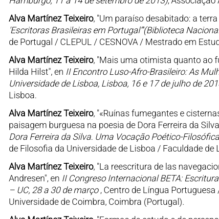
Hamburgo, 11 a 14 de setembro de 2013)
, Associação
Alva Martínez Teixeiro
, "Um paraíso desabitado: a terra
'Escritoras Brasileiras em Portugal”'(Biblioteca Nacion
de Portugal / CLEPUL / CESNOVA / Mestrado em Estudos
Alva Martínez Teixeiro
, "Mais uma otimista quanto ao 
Hilda Hilst", en
II Encontro Luso-Afro-Brasileiro: As Mu
Universidade de Lisboa, Lisboa, 16 e 17 de julho de 201
Lisboa.
Alva Martínez Teixeiro
, "«Ruínas fumegantes e cisterna
paisagem burguesa na poesia de Dora Ferreira da Silva
Dora Ferreira da Silva. Uma Vocação Poético-Filosófica
de Filosofia da Universidade de Lisboa / Faculdade de 
Alva Martínez Teixeiro
, "La reescritura de las navegac
Andresen", en
II Congreso Internacional BETA: Escritura
– UC, 28 a 30 de março
, Centro de Língua Portuguesa
Universidade de Coimbra, Coimbra (Portugal).