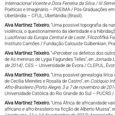
Internacional Vicente e Dora Ferreira da Silva / III Semi
Poéticas e Imaginário – POEIMA / Pós-Graduações em E
Uberlândia – CFUL, Uberlândia (Brasil).
Alva Martínez Teixeiro
, "Uma possível topografia da na
violência, o questionamento da identidade e a hibridaçã
Lusófonas da Europa Central e de Leste
, Filozofifká F
Instituto Camões / Fundação Calouste Gulbenkian, Pra
Alva Martínez Teixeiro
, "«Perceber os defeitos dos outr
de As meninas de Lygia Fagundes Telles", en
Jornada Lu
de 2014)
, CES – Universidade de Évora / CLEPUL, Évor
Alva Martínez Teixeiro
, "Uma possível genealogia líric
de Cecília Meireles e Rosalía de Castro", en
Colóquio Int
Afro-Brasileiro (Porto Alegre, 3 a 7 de novembro de 201
Universidade Católica do Rio Grande do Sul – PUCRS / 
Alva Martínez Teixeiro
, "Uma África de africanidade var
africano e afro-brasileiro na ficção de Alberto Mussa", 