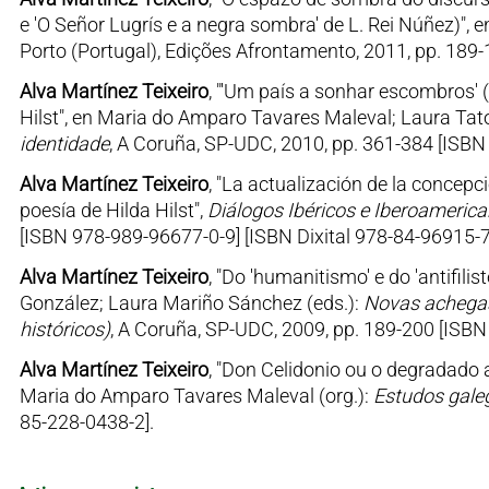
e 'O Señor Lugrís e a negra sombra' de L. Rei Núñez)", 
Porto (Portugal), Edições Afrontamento, 2011, pp. 189
Alva Martínez Teixeiro
, "'Um país a sonhar escombros' (
Hilst", en Maria do Amparo Tavares Maleval; Laura Tato
identidade
, A Coruña, SP-UDC, 2010, pp. 361-384 [ISBN
Alva Martínez Teixeiro
, "La actualización de la concep
poesía de Hilda Hilst",
Diálogos Ibéricos e Iberoameric
[ISBN 978-989-96677-0-9] [ISBN Dixital 978-84-96915-7
Alva Martínez Teixeiro
, "Do 'humanitismo' e do 'antifili
González; Laura Mariño Sánchez (eds.):
Novas achegas 
históricos)
, A Coruña, SP-UDC, 2009, pp. 189-200 [ISB
Alva Martínez Teixeiro
, "Don Celidonio ou o degradado a
Maria do Amparo Tavares Maleval (org.):
Estudos gale
85-228-0438-2].