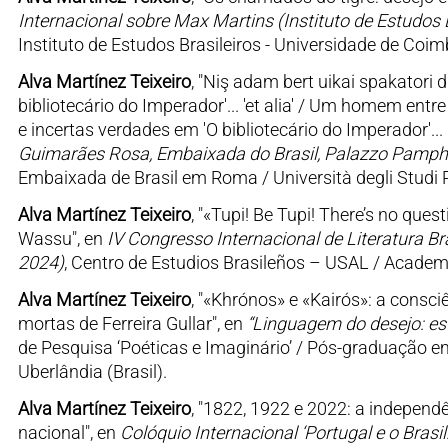
Internacional sobre Max Martins (Instituto de Estudos B
Instituto de Estudos Brasileiros - Universidade de Co
Alva Martínez Teixeiro
, "Niş adam bert uikai spakatori d
bibliotecário do Imperador'... 'et alia' / Um homem entr
e incertas verdades em 'O bibliotecário do Imperador'... 'e
Guimarães Rosa, Embaixada do Brasil, Palazzo Pamphil
Embaixada de Brasil em Roma / Università degli Studi 
Alva Martínez Teixeiro
, "«Tupi! Be Tupi! There’s no que
Wassu", en
IV Congresso Internacional de Literatura B
2024)
, Centro de Estudios Brasileños – USAL / Academ
Alva Martínez Teixeiro
, "«Khrónos» e «Kairós»: a consc
mortas de Ferreira Gullar", en
“Linguagem do desejo: est
de Pesquisa ‘Poéticas e Imaginário’ / Pós-graduação em 
Uberlândia (Brasil).
Alva Martínez Teixeiro
, "1822, 1922 e 2022: a independê
nacional", en
Colóquio Internacional ‘Portugal e o Bras