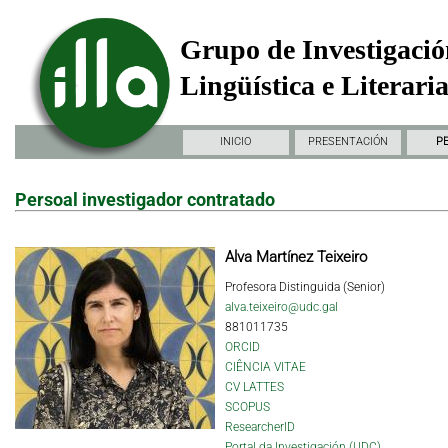
Grupo de Investigació
Lingüística e Literari
INICIO
PRESENTACIÓN
P
Persoal investigador contratado
Alva Martínez Teixeiro
Profesora Distinguida (Senior)
alva.teixeiro@udc.gal
881011735
ORCID
CIÊNCIA VITAE
CV LATTES
SCOPUS
ResearcherID
Portal da Investigación (UDC)