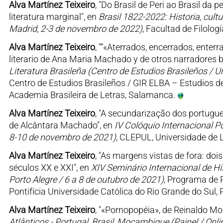
Alva Martínez Teixeiro
, "Do Brasil de Peri ao Brasil da 
literatura marginal", en
Brasil 1822-2022: Historia, cult
Madrid, 2-3 de novembro de 2022)
, Facultad de Filolo
Alva Martínez Teixeiro
, "“«Aterrados, encerrados, enterr
literario de Ana Maria Machado y de otros narradores b
Literatura Brasileña (Centro de Estudios Brasileños / 
Centro de Estudios Brasileños / GIR ELBA – Estudios d
Academia Brasileira de Letras, Salamanca.
Alva Martínez Teixeiro
, "A secundarização dos portugu
de Alcântara Machado", en
IV Colóquio Internacional P
8-10 de novembro de 2021)
, CLEPUL, Universidade de 
Alva Martínez Teixeiro
, "As margens vistas de fora: doi
séculos XX e XXI", en
XIV Seminário Internacional de His
Porto Alegre / 6 a 8 de outubro de 2021)
, Programa de
Pontifícia Universidade Católica do Rio Grande do Sul, P
Alva Martínez Teixeiro
, "«Pornopopéia», de Reinaldo Mor
Atlânticos - Portugal, Brasil, Moçambique (Painel / Onl