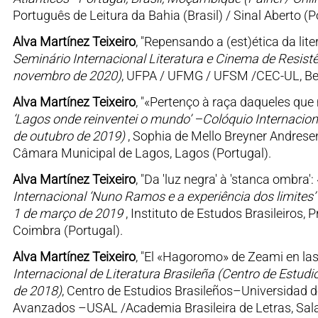
Português de Leitura da Bahia (Brasil) / Sinal Aberto (P
Alva Martínez Teixeiro
, "Repensando a (est)ética da lite
Seminário Internacional Literatura e Cinema de Resistên
novembro de 2020)
, UFPA / UFMG / UFSM /CEC-UL, Bel
Alva Martínez Teixeiro
, "«Pertenço à raça daqueles que 
‘Lagos onde reinventei o mundo’ –Colóquio Internacion
de outubro de 2019)
, Sophia de Mello Breyner Andrese
Câmara Municipal de Lagos, Lagos (Portugal).
Alva Martínez Teixeiro
, "Da 'luz negra' à 'stanca ombra'
Internacional ‘Nuno Ramos e a experiência dos limites’ (
1 de março de 2019
, Instituto de Estudos Brasileiros
Coimbra (Portugal).
Alva Martínez Teixeiro
, "El «Hagoromo» de Zeami en las p
Internacional de Literatura Brasileña (Centro de Estu
de 2018)
, Centro de Estudios Brasileños–Universidad d
Avanzados –USAL /Academia Brasileira de Letras, Sa