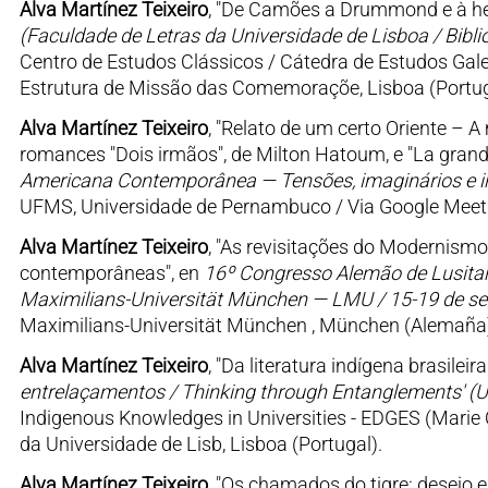
Alva Martínez Teixeiro
, "De Camões a Drummond e à hete
(Faculdade de Letras da Universidade de Lisboa / Bibl
Centro de Estudos Clássicos / Cátedra de Estudos Gale
Estrutura de Missão das Comemoraçõe, Lisboa (Portug
Alva Martínez Teixeiro
, "Relato de um certo Oriente –
romances "Dois irmãos", de Milton Hatoum, e "La grand
Americana Contemporânea — Tensões, imaginários e i
UFMS, Universidade de Pernambuco / Via Google Meet 
Alva Martínez Teixeiro
, "As revisitações do Modernismo b
contemporâneas", en
16º Congresso Alemão de Lusitan
Maximilians-Universität München — LMU / 15-19 de s
Maximilians-Universität München , München (Alemaña
Alva Martínez Teixeiro
, "Da literatura indígena brasile
entrelaçamentos / Thinking through Entanglements' (Un
Indigenous Knowledges in Universities - EDGES (Marie C
da Universidade de Lisb, Lisboa (Portugal).
Alva Martínez Teixeiro
, "Os chamados do tigre: desejo 