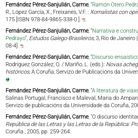
Fernández Pérez-Sanjulián, Carme
, "
Ramón Otero Pedray
R., López García, X., Freixanes, V.F. :
Xornalistas con opin
175 [ISBN 978-84-9865-338-0 ].
Fernández Pérez-Sanjulián, Carme
, "
Narrativa e constr
Pedrayo
",
Estudos Galego-Brasileiros
, 3, Rio de Janeir
08-4].
Fernández Pérez-Sanjulián, Carme
, "
Discurso ensaístic
Rodríguez González, O. / Mariño, L. (eds.):
Novas achegas
históricos
, A Coruña, Servizo de Publicacións da Unive
Fernández Pérez-Sanjulián, Carme
, "
A literatura de via
Salinas Portugal, Francisco e Maleval, Maria do Amparo
Servizo de publicacións da Universidade da Coruña, 20
Fernández Pérez-Sanjulián, Carme
, "O discurso identit
República de las Letras y las Letras de la República: Pr
Coruña , 2005, pp. 259-264.