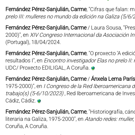
Fernández Pérez-Sanjulián, Carme
, "Cifras que falan: 
prelo III: mulleres no mundo da edición na Galiza (5/6/
Fernández Pérez-Sanjulián, Carme
/ Laura Sousa, "Pres
2000)", en
XIV Congreso Internacional da Asociación I
(Portugal), 18/04/2024.
Fernández Pérez-Sanjulián, Carme
, "O proxecto ‘A edic
resultados I", en
Encontro investigador Elas no prelo II
UDC/ Proxecto EDILIGAL, A Coruña.
Fernández Pérez-Sanjulián, Carme
/
Ánxela Lema París
1975-2000)", en
I Congreso de la Red Iberoamericana de
trabajo(s) (5-6/10/2023)
, Red Iberoamericana de Inves
Cádiz, Cádiz.
Fernández Pérez-Sanjulián, Carme
, "Historiografía, c
literaria na Galiza, 1975-2000", en
Atando redes: muller,
Coruña, A Coruña.