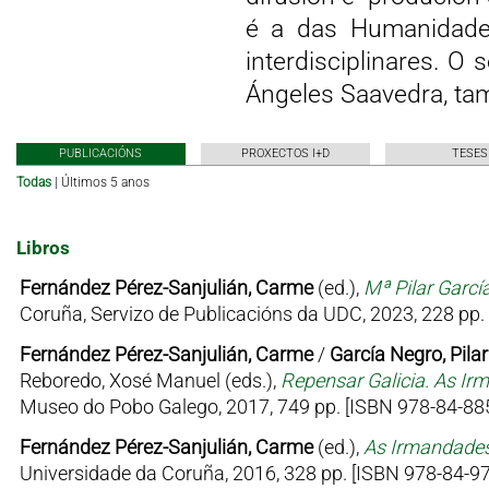
é a das Humanidades 
interdisciplinares. O s
Ángeles Saavedra, tam
PUBLICACIÓNS
PROXECTOS I+D
TESES
Todas
|
Últimos 5 anos
Libros
Fernández Pérez-Sanjulián, Carme
(ed.),
Mª Pilar Garcí
Coruña, Servizo de Publicacións da UDC, 2023, 228 pp.
Fernández Pérez-Sanjulián, Carme
/
García Negro, Pilar
Reboredo, Xosé Manuel (eds.),
Repensar Galicia. As Ir
Museo do Pobo Galego, 2017, 749 pp. [ISBN 978-84-885
Fernández Pérez-Sanjulián, Carme
(ed.),
As Irmandades
Universidade da Coruña, 2016, 328 pp. [ISBN 978-84-9