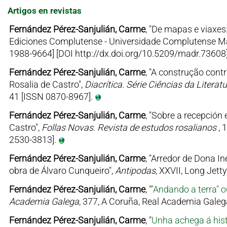
Artigos en revistas
Fernández Pérez-Sanjulián, Carme
, "De mapas e viaxes
Ediciones Complutense - Universidade Complutense Mad
1988-9664] [DOI http://dx.doi.org/10.5209/madr.73608
Fernández Pérez-Sanjulián, Carme
, "A construção con
Rosalia de Castro",
Diacrítica. Série Ciências da Literat
41 [ISSN 0870-8967].
Fernández Pérez-Sanjulián, Carme
, "Sobre a recepción
Castro",
Follas Novas. Revista de estudos rosalianos
, 
2530-3813].
Fernández Pérez-Sanjulián, Carme
, "Arredor de Dona 
obra de Álvaro Cunqueiro",
Antipodas
, XXVII, Long Jett
Fernández Pérez-Sanjulián, Carme
, "
"Andando a terra" 
Academia Galega
, 377, A Coruña, Real Academia Galeg
Fernández Pérez-Sanjulián, Carme
, "
Unha achega á hist