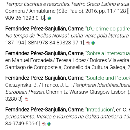
Tempo: Escritas e reescritas.Teatro Greco-Latino e sua 
Coimbra / Annablume (São Paulo), 2016, pp. 117-128 [I
989-26-1298-0_8].
Fernández Pérez-Sanjulián, Carme
, "
D'O crime do padre
No tempo de "Follas Novas". Unha viaxe pola literatura 
187-194 [ISBN 978-84-89323-97-1].
Fernández Pérez-Sanjulián, Carme
, "
Sobre a intertextu
en Manuel Forcadela/ Teresa López/ Dolores Vilavedra 
Santiago de Compostela, Consello da Cultura Galega,
Fernández Pérez-Sanjulián, Carme
, "
Soutelo and Potock
Cieszynska, B. / Franco, J. E. :
Peripheral Identities.Ibe
European Presen
, Chemnitz-Warsaw-Glasgow-Lisbon (A
3280-3].
Fernández Pérez-Sanjulián, Carme
, "
Introdución
", en C
pensamento. Viaxes e viaxeiros na Galiza anterior a 19
84-9749-506-6].