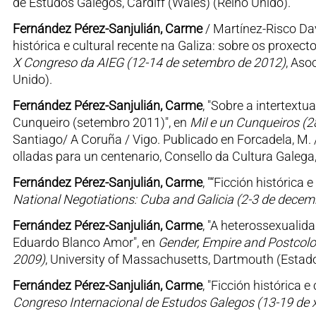
de Estudos Galegos, Cardiff (Wales) (Reino Unido).
Fernández Pérez-Sanjulián, Carme
/ Martínez-Risco Dav
histórica e cultural recente na Galiza: sobre os proxecto
X Congreso da AIEG (12-14 de setembro de 2012)
, Aso
Unido).
Fernández Pérez-Sanjulián, Carme
, "Sobre a intertext
Cunqueiro (setembro 2011)", en
Mil e un Cunqueiros (
Santiago/ A Coruña / Vigo. Publicado en Forcadela, M. /
olladas para un centenario, Consello da Cultura Galeg
Fernández Pérez-Sanjulián, Carme
, "“Ficción histórica
National Negotiations: Cuba and Galicia (2-3 de decem
Fernández Pérez-Sanjulián, Carme
, "A heterossexuali
Eduardo Blanco Amor", en
Gender, Empire and Postcolon
2009)
, University of Massachusetts, Dartmouth (Estad
Fernández Pérez-Sanjulián, Carme
, "Ficción histórica 
Congreso Internacional de Estudos Galegos (13-19 de x