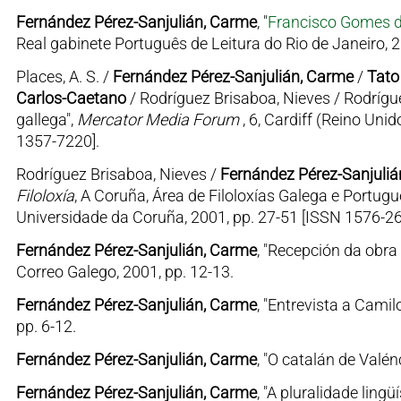
Fernández Pérez-Sanjulián, Carme
, "
Francisco Gomes 
Real gabinete Português de Leitura do Rio de Janeiro, 
Places, A. S. /
Fernández Pérez-Sanjulián, Carme
/
Tato
Carlos-Caetano
/ Rodríguez Brisaboa, Nieves / Rodrígue
gallega",
Mercator Media Forum
, 6, Cardiff (Reino Uni
1357-7220].
Rodríguez Brisaboa, Nieves /
Fernández Pérez-Sanjuliá
Filoloxía
, A Coruña, Área de Filoloxías Galega e Portug
Universidade da Coruña, 2001, pp. 27-51 [ISSN 1576-2
Fernández Pérez-Sanjulián, Carme
, "Recepción da obra 
Correo Galego, 2001, pp. 12-13.
Fernández Pérez-Sanjulián, Carme
, "Entrevista a Camil
pp. 6-12.
Fernández Pérez-Sanjulián, Carme
, "O catalán de Valén
Fernández Pérez-Sanjulián, Carme
, "A pluralidade lingü