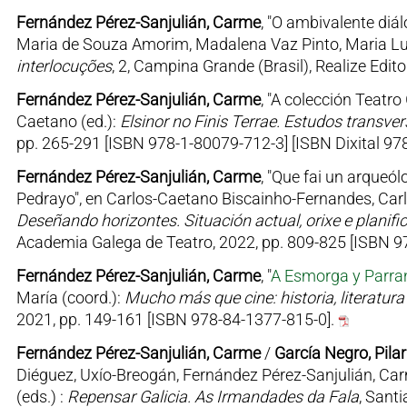
Fernández Pérez-Sanjulián, Carme
, "O ambivalente diá
Maria de Souza Amorim, Madalena Vaz Pinto, Maria Lui
interlocuções
, 2, Campina Grande (Brasil), Realize Edi
Fernández Pérez-Sanjulián, Carme
, "A colección Teatro
Caetano (ed.):
Elsinor no Finis Terrae. Estudos transver
pp. 265-291 [ISBN 978-1-80079-712-3] [ISBN Dixital 97
Fernández Pérez-Sanjulián, Carme
, "Que fai un arque
Pedrayo", en Carlos-Caetano Biscainho-Fernandes, Carlo
Deseñando horizontes. Situación actual, orixe e planifi
Academia Galega de Teatro, 2022, pp. 809-825 [ISBN 
Fernández Pérez-Sanjulián, Carme
, "
A Esmorga y Parran
María (coord.):
Mucho más que cine: historia, literatura
2021, pp. 149-161 [ISBN 978-84-1377-815-0].
Fernández Pérez-Sanjulián, Carme
/
García Negro, Pilar
Diéguez, Uxío-Breogán, Fernández Pérez-Sanjulián, Car
(eds.) :
Repensar Galicia. As Irmandades da Fala
, Sant