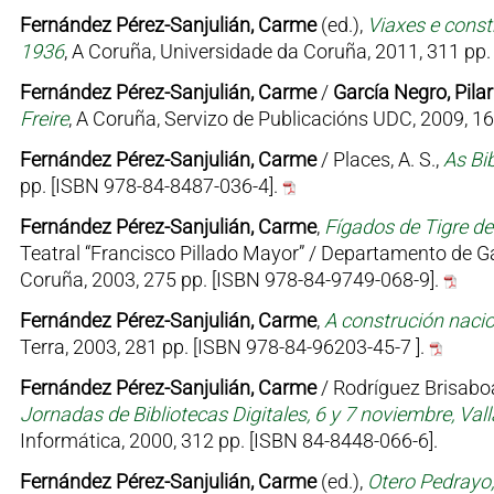
Fernández Pérez-Sanjulián, Carme
(ed.),
Viaxes e const
1936
, A Coruña, Universidade da Coruña, 2011, 311 pp
Fernández Pérez-Sanjulián, Carme
/
García Negro, Pilar
Freire
, A Coruña, Servizo de Publicacións UDC, 2009, 1
Fernández Pérez-Sanjulián, Carme
/ Places, A. S.,
As Bib
pp. [ISBN 978-84-8487-036-4].
Fernández Pérez-Sanjulián, Carme
,
Fígados de Tigre d
Teatral “Francisco Pillado Mayor” / Departamento de G
Coruña, 2003, 275 pp. [ISBN 978-84-9749-068-9].
Fernández Pérez-Sanjulián, Carme
,
A construción nacio
Terra, 2003, 281 pp. [ISBN 978-84-96203-45-7 ].
Fernández Pérez-Sanjulián, Carme
/ Rodríguez Brisaboa
Jornadas de Bibliotecas Digitales, 6 y 7 noviembre, Vall
Informática, 2000, 312 pp. [ISBN 84-8448-066-6].
Fernández Pérez-Sanjulián, Carme
(ed.),
Otero Pedrayo