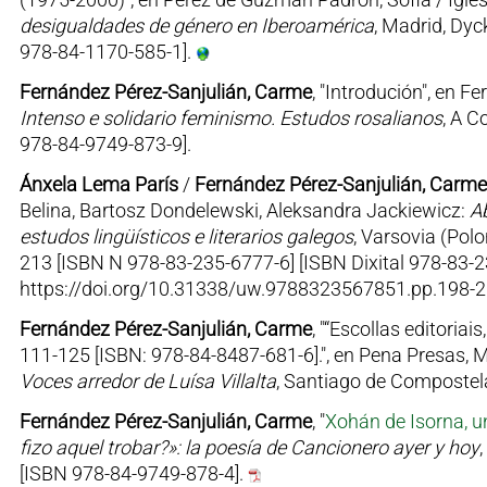
desigualdades de género en Iberoamérica
, Madrid, Dyc
978-84-1170-585-1].
Fernández Pérez-Sanjulián, Carme
, "Introdución", en F
Intenso e solidario feminismo. Estudos rosalianos
, A C
978-84-9749-873-9].
Ánxela Lema París
/
Fernández Pérez-Sanjulián, Carme
Belina, Bartosz Dondelewski, Aleksandra Jackiewicz:
A
estudos lingüísticos e literarios galegos
, Varsovia (Pol
213 [ISBN N 978-83-235-6777-6] [ISBN Dixital 978-83-2
https://doi.org/10.31338/uw.9788323567851.pp.198-2
Fernández Pérez-Sanjulián, Carme
, "“Escollas editoria
111-125 [ISBN: 978-84-8487-681-6].", en Pena Presas, 
Voces arredor de Luísa Villalta
, Santiago de Compostela
Fernández Pérez-Sanjulián, Carme
, "
Xohán de Isorna, u
fizo aquel trobar?»: la poesía de Cancionero ayer y hoy
[ISBN 978-84-9749-878-4].