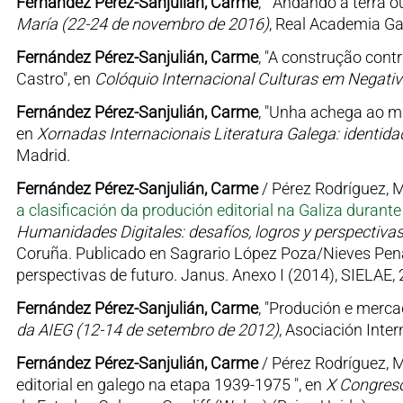
Fernández Pérez-Sanjulián, Carme
, " Andando a terra 
María (22-24 de novembro de 2016)
, Real Academia Ga
Fernández Pérez-Sanjulián, Carme
, "A construção cont
Castro", en
Colóquio Internacional Culturas em Negativ
Fernández Pérez-Sanjulián, Carme
, "Unha achega ao m
en
Xornadas Internacionais Literatura Galega: identidad
Madrid.
Fernández Pérez-Sanjulián, Carme
/ Pérez Rodríguez, Mª
a clasificación da produción editorial na Galiza durant
Humanidades Digitales: desafíos, logros y perspectivas
Coruña. Publicado en Sagrario López Poza/Nieves Pena 
perspectivas de futuro. Janus. Anexo I (2014), SIELAE,
Fernández Pérez-Sanjulián, Carme
, "Produción e merca
da AIEG (12-14 de setembro de 2012)
, Asociación Inte
Fernández Pérez-Sanjulián, Carme
/ Pérez Rodríguez, M
editorial en galego na etapa 1939-1975 ", en
X Congreso