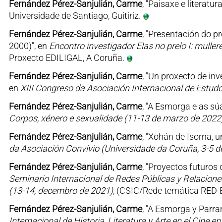
Fernández Pérez-Sanjulián, Carme
, "Paisaxe e literatur
Universidade de Santiago, Guitiriz.
Fernández Pérez-Sanjulián, Carme
, "Presentación do pr
2000)", en
Encontro investigador Elas no prelo I: mulle
Proxecto EDILIGAL, A Coruña.
Fernández Pérez-Sanjulián, Carme
, "Un proxecto de inv
en
XIII Congreso da Asociación Internacional de Estu
Fernández Pérez-Sanjulián, Carme
, "A Esmorga e as sú
Corpos, xénero e sexualidade (11-13 de marzo de 2022
Fernández Pérez-Sanjulián, Carme
, "Xohán de Isorna, u
da Asociación Convivio (Universidade da Coruña, 3-5 
Fernández Pérez-Sanjulián, Carme
, "Proyectos futuros 
Seminario Internacional de Redes Públicas y Relaciones E
(13-14, decembro de 2021)
, (CSIC/Rede temática RED-E
Fernández Pérez-Sanjulián, Carme
, "A Esmorga y Parra
Internacional de Historia, Literatura y Arte en el Cine 