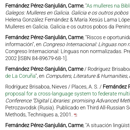
Fernández Pérez-Sanjulián, Carme
, "
As mulleres na Bibl
Galegos: Mulleres en Galicia. Galicia e os outros pobo
Helena González Fernández & María Xesús Lama López (
Mulleres en Galicia. Galicia e os outros pobos da Pení
Fernández Pérez-Sanjulián, Carme
, "Riscos e oportuni
información", en
Congreso Internacional: Línguas non n
Congreso Internacional: Línguas non normalizadas. Pre
2002 [ISBN 84-89679-68-1].
Fernández Pérez-Sanjulián, Carme
/ Rodríguez Brisaboa
de La Coruña
", en
Computers, Literature & Humanities
,
Rodríguez Brisaboa, Nieves / Places, A. S. /
Fernández P
proposal for a cross-language system to federate multili
Conference “Digital Libraries: promising Advanced Meth
Petrozavodsk (Rusia). Publicado en Third All-Russian Sc
Methods, Techniques a, 2001.
Fernández Pérez-Sanjulián, Carme
, "A situación lingüí