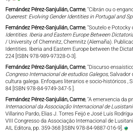
Fernández Pérez-Sanjulián, Carme
, "Cibrán ou o engan
Queerest: Evolving Gender Identities in Portugal and Sp
Fernández Pérez-Sanjulián, Carme
, "Soutelo e Potocky 
Identities. Iberia and Eastern Europe Between Dictato
/ University of Chemnitz, Chemnitz (Alemaña). Publicado e
Identities. Iberia and Eastern Europe between the Dicta
224 [ISBN 978-989-97328-0-3].
Fernández Pérez-Sanjulián, Carme
, "Discurso ensaístic
Congreso Internacional de estudios Galegos
, Salvador
cultura galega. Enfoques literarios e socio-históricos ,
84 [ISBN 978-84-9749-347-5 ].
Fernández Pérez-Sanjulián, Carme
, "A emerxencia da p
Internacional da Associação Internacional de Lusistani
Villarino Pardo, Elias J. Torres Feijó e José Luís Rodríg
VIII Congresso da Associaçâo Internacional de Lusitani
AIL Editora, pp. 359-368 [ISBN 978-84-9887-016-9].