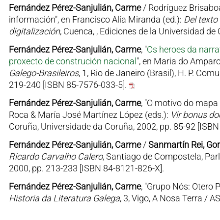
Fernández Pérez-Sanjulián, Carme
/ Rodríguez Brisaboa,
información", en Francisco Alía Miranda (ed.):
Del texto 
digitalización
, Cuenca, , Ediciones de la Universidad d
Fernández Pérez-Sanjulián, Carme
, "
Os heroes da narr
proxecto de construción nacional
", en Maria do Amparo
Galego-Brasileiros
, 1, Rio de Janeiro (Brasil), H. P. Co
219-240 [ISBN 85-7576-033-5].
Fernández Pérez-Sanjulián, Carme
, "O motivo do mapa
Roca & María José Martínez López (eds.):
Vir bonus do
Coruña, Universidade da Coruña, 2002, pp. 85-92 [ISBN
Fernández Pérez-Sanjulián, Carme
/
Sanmartín Rei, Gor
Ricardo Carvalho Calero
, Santiago de Compostela, Par
2000, pp. 213-233 [ISBN 84-8121-826-X].
Fernández Pérez-Sanjulián, Carme
, "Grupo Nós: Otero P
Historia da Literatura Galega
, 3, Vigo, A Nosa Terra / 