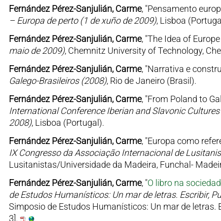
Fernández Pérez-Sanjulián, Carme
, "Pensamento europe
– Europa de perto (1 de xuño de 2009)
, Lisboa (Portuga
Fernández Pérez-Sanjulián, Carme
, "The Idea of Europe
maio de 2009)
, Chemnitz University of Technology, Ch
Fernández Pérez-Sanjulián, Carme
, "Narrativa e constr
Galego-Brasileiros (2008)
, Rio de Janeiro (Brasil).
Fernández Pérez-Sanjulián, Carme
, "From Poland to Gal
International Conference Iberian and Slavonic Culture
2008)
, Lisboa (Portugal).
Fernández Pérez-Sanjulián, Carme
, "Europa como refer
IX Congresso da Associação Internacional de Lusitanis
Lusitanistas/Universidade da Madeira, Funchal- Madeir
Fernández Pérez-Sanjulián, Carme
, "
O libro na socieda
de Estudos Humanísticos: Un mar de letras. Escribir, P
Simposio de Estudos Humanísticos: Un mar de letras. Es
3].