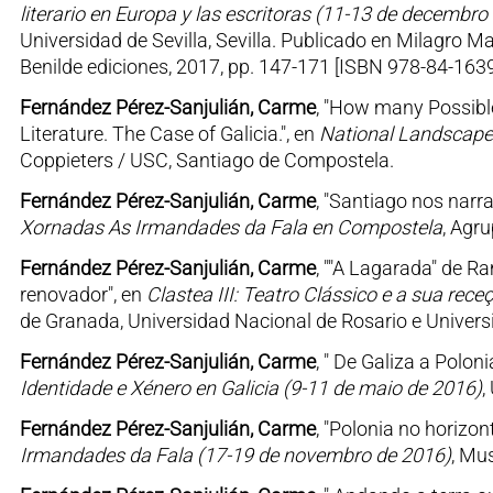
literario en Europa y las escritoras (11-13 de decembro
Universidad de Sevilla, Sevilla. Publicado en Milagro Mar
Benilde ediciones, 2017, pp. 147-171 [ISBN 978-84-163
Fernández Pérez-Sanjulián, Carme
, "How many Possible
Literature. The Case of Galicia.", en
National Landscapes 
Coppieters / USC, Santiago de Compostela.
Fernández Pérez-Sanjulián, Carme
, "Santiago nos narr
Xornadas As Irmandades da Fala en Compostela
, Agr
Fernández Pérez-Sanjulián, Carme
, ""A Lagarada" de 
renovador", en
Clastea III: Teatro Clássico e a sua rec
de Granada, Universidad Nacional de Rosario e Universi
Fernández Pérez-Sanjulián, Carme
, " De Galiza a Poloni
Identidade e Xénero en Galicia (9-11 de maio de 2016)
,
Fernández Pérez-Sanjulián, Carme
, "Polonia no horizo
Irmandades da Fala (17-19 de novembro de 2016)
, Mu