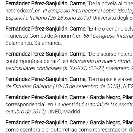
Fernández Pérez-Sanjulián, Carme
, "De la novela al ci
heterodoxo", en
VI Simposio Internacional sobre Ideologí
Español e Italiano (26-28 xuño 2019)
, Universitá degli 
Fernández Pérez-Sanjulián, Carme
, "Entre o cenário se
Francisco Gomes de Amorim", en
56ª Congreso Internac
Salamanca, Salamanca.
Fernández Pérez-Sanjulián, Carme
, "Do discurso hete
contemporánea de raíz", en
Marcando un nuevo ritmo: 
peninsulares cooficiales (s. XX-XXI) (22-23, novembro 
Fernández Pérez-Sanjulián, Carme
, "De mapas e viaxes
de Estudos Galegos (10-15 de setembro de 2018)
, AIE
Fernández Pérez-Sanjulián, Carme
/
García Negro, Pilar
correspondencia", en
La identidad autorial de las escrit
outubro de 2017)
, UNED, Madrid.
Fernández Pérez-Sanjulián, Carme
/
García Negro, Pilar
como escritora o el autorretrao como representación de 