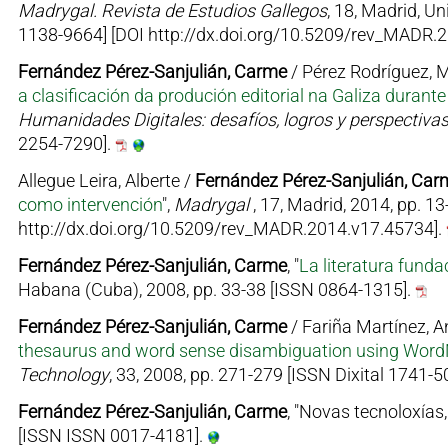
Madrygal. Revista de Estudios Gallegos
, 18, Madrid, U
1138-9664] [DOI http://dx.doi.org/10.5209/rev_MADR.
Fernández Pérez-Sanjulián, Carme
/ Pérez Rodríguez, Mª
a clasificación da produción editorial na Galiza durant
Humanidades Digitales: desafíos, logros y perspectivas
2254-7290].
Allegue Leira, Alberte /
Fernández Pérez-Sanjulián, Car
como intervención
",
Madrygal
, 17, Madrid, 2014, pp. 1
http://dx.doi.org/10.5209/rev_MADR.2014.v17.45734].
Fernández Pérez-Sanjulián, Carme
, "
La literatura fund
Habana (Cuba), 2008, pp. 33-38 [ISSN 0864-1315].
Fernández Pérez-Sanjulián, Carme
/ Fariña Martínez, Ant
thesaurus and word sense disambiguation using Word
Technology
, 33, 2008, pp. 271-279 [ISSN Dixital 1741-5
Fernández Pérez-Sanjulián, Carme
, "Novas tecnoloxías, 
[ISSN ISSN 0017-4181].