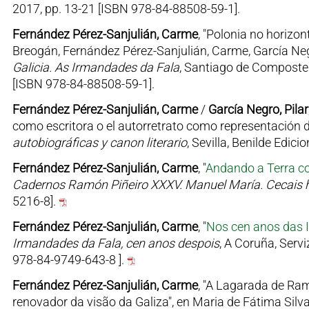
2017, pp. 13-21 [ISBN 978-84-88508-59-1].
Fernández Pérez-Sanjulián, Carme
, "Polonia no horizo
Breogán, Fernández Pérez-Sanjulián, Carme, García Neg
Galicia. As Irmandades da Fala
, Santiago de Compostel
[ISBN 978-84-88508-59-1].
Fernández Pérez-Sanjulián, Carme
/
García Negro, Pilar
como escritora o el autorretrato como representación de 
autobiográficas y canon literario
, Sevilla, Benilde Edic
Fernández Pérez-Sanjulián, Carme
, "
Andando a Terra c
Cadernos Ramón Piñeiro XXXV. Manuel María. Cecais h
5216-8].
Fernández Pérez-Sanjulián, Carme
, "
Nos cen anos das
Irmandades da Fala, cen anos despois
, A Coruña, Serv
978-84-9749-643-8 ].
Fernández Pérez-Sanjulián, Carme
, "A Lagarada de Ra
renovador da visão da Galiza", en Maria de Fátima Silv