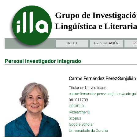
Grupo de Investigació
Lingüística e Literari
INICIO
PRESENTACIÓN
P
Persoal investigador integrado
Carme Fernández Pérez-Sanjulián
Titular de Universidade
carme.fernandez.perez-sanjulian@udc.gal
881011739
ORCID ID
ResearcherID
Scopus
Google Scholar
Universidade da Coruña