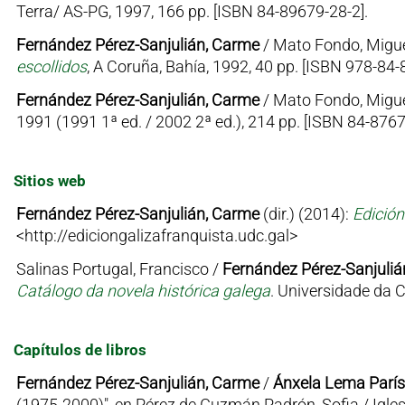
Terra/ AS-PG, 1997, 166 pp. [ISBN 84-89679-28-2].
Fernández Pérez-Sanjulián, Carme
/ Mato Fondo, Migu
escollidos
, A Coruña, Bahía, 1992, 40 pp. [ISBN 978-84-
Fernández Pérez-Sanjulián, Carme
/ Mato Fondo, Migu
1991 (1991 1ª ed. / 2002 2ª ed.), 214 pp. [ISBN 84-876
Sitios web
Fernández Pérez-Sanjulián, Carme
(dir.) (2014):
Edición
<http://ediciongalizafranquista.udc.gal>
Salinas Portugal, Francisco /
Fernández Pérez-Sanjuliá
Catálogo da novela histórica galega
. Universidade da
Capítulos de libros
Fernández Pérez-Sanjulián, Carme
/
Ánxela Lema París
(1975-2000)", en Pérez de Guzmán Padrón, Sofia / Igles