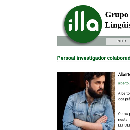
Grupo 
Lingüís
INICIO
Persoal investigador colabora
Alber
albert
Alberto
coa prá
Como p
nesta i
LEPOLL