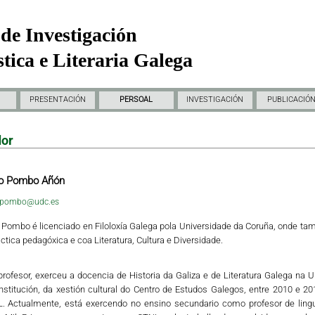
de Investigación
tica e Literaria Galega
PRESENTACIÓN
PERSOAL
INVESTIGACIÓN
PUBLICACIÓ
dor
to Pombo Añón
o.pombo@udc.es
 Pombo é licenciado en Filoloxía Galega pola Universidade da Coruña, onde ta
ctica pedagóxica e coa Literatura, Cultura e Diversidade.
rofesor, exerceu a docencia de Historia da Galiza e de Literatura Galega na
nstitución, da xestión cultural do Centro de Estudos Galegos, entre 2010 e 20
. Actualmente, está exercendo no ensino secundario como profesor de lingua 