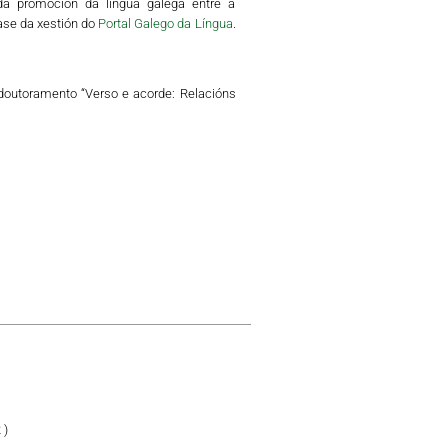
da promoción da lingua galega entre a
ase da xestión do
Portal Galego da Língua
.
 doutoramento “Verso e acorde: Relacións
 )