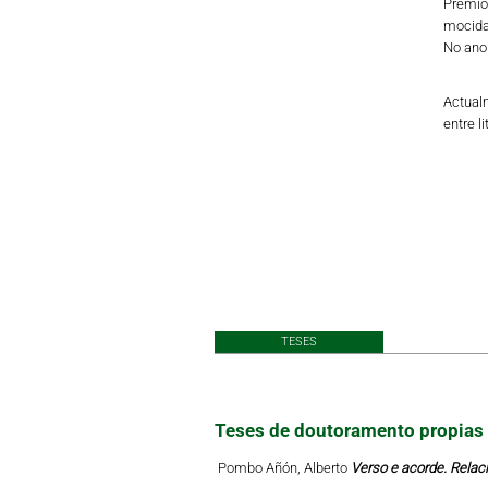
Premio
mocidad
No ano 
Actual
entre l
TESES
Teses de doutoramento propias
Pombo Añón, Alberto
Verso e acorde. Relac