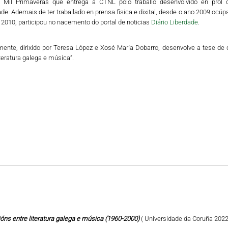
 Mil Primaveras que entrega a CTNL polo traballo desenvolvido en prol 
e. Ademais de ter traballado en prensa física e dixital, desde o ano 2009 ocúp
2010, participou no nacemento do portal de noticias
Diário Liberdade
.
mente, dirixido por Teresa López e Xosé María Dobarro, desenvolve a tese de
iteratura galega e música”.
ións entre literatura galega e música (1960-2000)
( Universidade da Coruña 2022