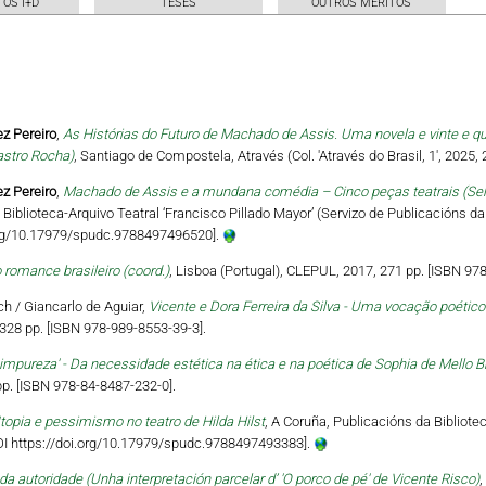
OS I+D
TESES
OUTROS MÉRITOS
z Pereiro
,
As Histórias do Futuro de Machado de Assis. Uma novela e vinte e q
astro Rocha)
, Santiago de Compostela, Através (Col. 'Através do Brasil, 1', 2025,
z Pereiro
,
Machado de Assis e a mundana comédia – Cinco peças teatrais (Seleç
 Biblioteca-Arquivo Teatral ‘Francisco Pillado Mayor’ (Servizo de Publicacións d
.org/10.17979/spudc.9788497496520].
 romance brasileiro (coord.)
, Lisboa (Portugal), CLEPUL, 2017, 271 pp. [ISBN 97
h / Giancarlo de Aguiar,
Vicente e Dora Ferreira da Silva - Uma vocação poético-f
 328 pp. [ISBN 978-989-8553-39-3].
impureza' - Da necessidade estética na ética e na poética de Sophia de Mello 
pp. [ISBN 978-84-8487-232-0].
topia e pessimismo no teatro de Hilda Hilst
, A Coruña, Publicacións da Bibliotec
DOI https://doi.org/10.17979/spudc.9788497493383].
da autoridade (Unha interpretación parcelar d’ 'O porco de pé' de Vicente Risco)
,