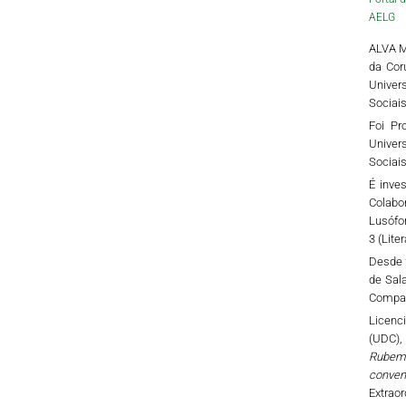
AELG
ALVA MA
da Cor
Univer
Sociais
Foi Pr
Univer
Sociais
É inves
Colabo
Lusófo
3 (Lite
Desde 2
de Sal
Compara
Licenci
(UDC),
Rubem 
conven
Extraor