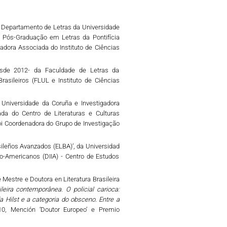
o Departamento de Letras da Universidade
 Pós-Graduação em Letras da Pontifícia
adora Associada do Instituto de Ciências
 desde 2012- da Faculdade de Letras da
asileiros (FLUL e Instituto de Ciências
da Universidade da Coruña e Investigadora
da do Centro de Literaturas e Culturas
oi Coordenadora do Grupo de Investigação
sileños Avanzados (ELBA)’, da Universidad
ro-Americanos (DIIA) - Centro de Estudos
Mestre e Doutora en Literatura Brasileira
ileira contemporânea. O policial carioca:
lda Hilst e a categoria do obsceno. Entre a
0, Mención ‘Doutor Europeo’ e Premio