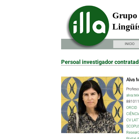
Grupo 
Lingüís
INICIO
Persoal investigador contrata
Alva M
Profeso
alva.te
88101
ORCID
CIÊNCI
CV LAT
SCOPU
Researc
Portal 