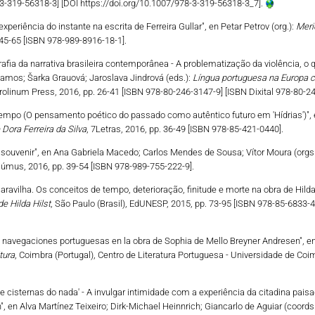
-3-319-56318-3] [DOI https://doi.org/10.1007/978-3-319-56318-3_7].
 experiência do instante na escrita de Ferreira Gullar", en Petar Petrov (org.):
Meri
 45-65 [ISBN 978-989-8916-18-1].
rafia da narrativa brasileira contemporânea - A problematização da violência, o
Ramos; Šarka Grauová; Jaroslava Jindrová (eds.):
Língua portuguesa na Europa ce
arolinum Press, 2016, pp. 26-41 [ISBN 978-80-246-3147-9] [ISBN Dixital 978-80-24
empo (O pensamento poético do passado como autêntico futuro em 'Hídrias')", e
Dora Ferreira da Silva
, 7Letras, 2016, pp. 36-49 [ISBN 978-85-421-0440].
souvenir", en Ana Gabriela Macedo; Carlos Mendes de Sousa; Vítor Moura (orgs.
Húmus, 2016, pp. 39-54 [ISBN 978-989-755-222-9].
maravilha. Os conceitos de tempo, deterioração, finitude e morte na obra de Hilda
e Hilda Hilst
, São Paulo (Brasil), EdUNESP, 2015, pp. 73-95 [ISBN 978-85-6833-4
as navegaciones portuguesas en la obra de Sophia de Mello Breyner Andresen", e
tura
, Coimbra (Portugal), Centro de Literatura Portuguesa - Universidade de Coi
 e cisternas do nada' - A invulgar intimidade com a experiência da citadina pai
, en Alva Martínez Teixeiro; Dirk-Michael Heinnrich; Giancarlo de Aguiar (coords