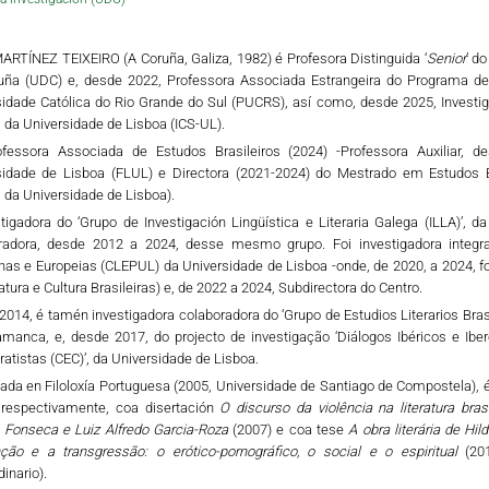
RTÍNEZ TEIXEIRO (A Coruña, Galiza, 1982) é Profesora Distinguida ‘
Senior
’ d
uña (UDC) e, desde 2022, Professora Associada Estrangeira do Programa de
sidade Católica do Rio Grande do Sul (PUCRS), así como, desde 2025, Investig
 da Universidade de Lisboa (ICS-UL).
ofessora Associada de Estudos Brasileiros (2024) -Professora Auxiliar,
sidade de Lisboa (FLUL) e Directora (2021-2024) do Mestrado em Estudos Br
 da Universidade de Lisboa).
tigadora do ‘Grupo de Investigación Lingüística e Literaria Galega (ILLA)’, 
radora, desde 2012 a 2024, desse mesmo grupo. Foi investigadora integra
nas e Europeias (CLEPUL) da Universidade de Lisboa -onde, de 2020, a 2024, f
ratura e Cultura Brasileiras) e, de 2022 a 2024, Subdirectora do Centro.
014, é tamén investigadora colaboradora do ‘Grupo de Estudios Literarios Bra
amanca, e, desde 2017, do projecto de investigação ‘Diálogos Ibéricos e Ibe
tistas (CEC)’, da Universidade de Lisboa.
ada en Filoloxía Portuguesa (2005, Universidade de Santiago de Compostela), é 
 respectivamente, coa disertación
O discurso da violência na literatura bras
Fonseca e Luiz Alfredo Garcia-Roza
(2007) e coa tese
A obra literária de Hi
ção e a transgressão: o erótico-pornográfico, o social e o espiritual
(201
dinario).