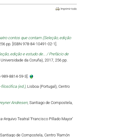
Imprimir todo
uatro contos que contam (Seleção, edição
 256 pp. [ISBN 978-84-10491-02-1].
ão, edição e estudo de... / Prefácio de
a Universidade da Coruña), 2017, 256 pp.
8-989-8814-59-3].
ilosófica (ed.)
, Lisboa (Portugal), Centro
Breyner Andresen
, Santiago de Compostela,
a-Arquivo Teatral ‘Francisco Pillado Mayor’
 Santiago de Compostela, Centro ‘Ramón