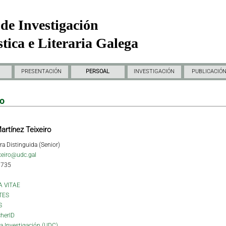
de Investigación
tica e Literaria Galega
PRESENTACIÓN
PERSOAL
INVESTIGACIÓN
PUBLICACIÓ
do
artínez Teixeiro
ra Distinguida (Senior)
ixeiro@udc.gal
1735
A VITAE
TES
S
herID
da Investigación (UDC)