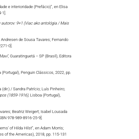
e e interioridade (Prefácio)", en Elisa
-1].
v autorov: 9+1 (Viac ako antológia / Mais
ia Andresen de Sousa Tavares; Fernando
2271-0].
Maví'
, Guaratinguetá – SP (Brasil), Editora
a (Portugal), Penguin Clássicos, 2022, pp.
dir.) / Sandra Patrício; Luís Pinheiro;
mpos (1859-1916)
, Lisboa (Portugal),
Tavares; Beatriz Weigert; Isabel Lousada
[ISBN 978-989-8916-25-9].
ems' of Hilda Hilst", en Adam Morris;
res of the Americas), 2018, pp. 115-131