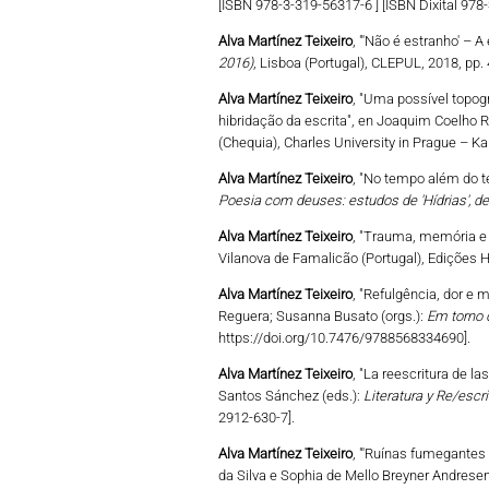
[ISBN 978-3-319-56317-6 ] [ISBN Dixital 978
Alva Martínez Teixeiro
, "'Não é estranho' – A
2016)
, Lisboa (Portugal), CLEPUL, 2018, pp.
Alva Martínez Teixeiro
, "Uma possível topog
hibridação da escrita", en Joaquim Coelho 
(Chequia), Charles University in Prague – K
Alva Martínez Teixeiro
, "No tempo além do t
Poesia com deuses: estudos de 'Hídrias', de 
Alva Martínez Teixeiro
, "Trauma, memória e 
Vilanova de Famalicão (Portugal), Edições 
Alva Martínez Teixeiro
, "Refulgência, dor e 
Reguera; Susanna Busato (orgs.):
Em torno d
https://doi.org/10.7476/9788568334690].
Alva Martínez Teixeiro
, "La reescritura de l
Santos Sánchez (eds.):
Literatura y Re/escri
2912-630-7].
Alva Martínez Teixeiro
, "'Ruínas fumegantes
da Silva e Sophia de Mello Breyner Andresen"