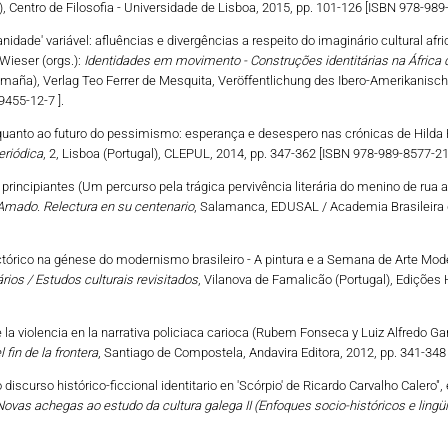
l), Centro de Filosofia - Universidade de Lisboa, 2015, pp. 101-126 [ISBN 978-989
anidade' variável: afluências e divergências a respeito do imaginário cultural afri
Wieser (orgs.):
Identidades em movimento - Construções identitárias na África d
emaña), Verlag Teo Ferrer de Mesquita, Veröffentlichung des Ibero-Amerikanischen
9455-12-7 ].
quanto ao futuro do pessimismo: esperança e desespero nas crónicas de Hilda Hi
eriódica
, 2, Lisboa (Portugal), CLEPUL, 2014, pp. 347-362 [ISBN 978-989-8577-21
principiantes (Um percurso pela trágica pervivência literária do menino de rua a
Amado. Relectura en su centenario
, Salamanca, EDUSAL / Academia Brasileira d
ictórico na génese do modernismo brasileiro - A pintura e a Semana de Arte Moder
os / Estudos culturais revisitados
, Vilanova de Famalicão (Portugal), Edições
 de la violencia en la narrativa policiaca carioca (Rubem Fonseca y Luiz Alfredo G
 fin de la frontera
, Santiago de Compostela, Andavira Editora, 2012, pp. 341-348
o discurso histórico-ficcional identitario en 'Scórpio' de Ricardo Carvalho Calero"
Novas achegas ao estudo da cultura galega II (Enfoques socio-históricos e lingüís