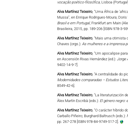
vocação poético-filosófica
, Lisboa (Portuga
Alva Martínez Teixeiro
, "Uma África de 'afric
Mussa", en Enrique Rodrigues-Moura; Doris 
Brasil e em Portugal
, Frankfurt am Main (Al
Brasileira, 2015, pp. 189-206 [ISBN 978-3-93
Alva Martínez Teixeiro
, "Mais uma otimista 
Chaves (orgs.):
As mulheres e a imprensa p
Alva Martínez Teixeiro
, "Um apocalipse para 
en Ascensión Rivas Hernández (ed.):
Jorge 
9402-14-9-7].
Alva Martínez Teixeiro
, "A centralidade do p
Modernidades comparadas – Estudos Literári
8549-42-6].
Alva Martínez Teixeiro
, "La literaturización
Àlex Martín Escribà (eds.):
El género negro: el
Alva Martínez Teixeiro
, "O carácter híbrido d
Carballo Piñeiro; Burghard Baltrusch (eds.):
pp. 267-278 [ISBN 978-84-9749-517-2].