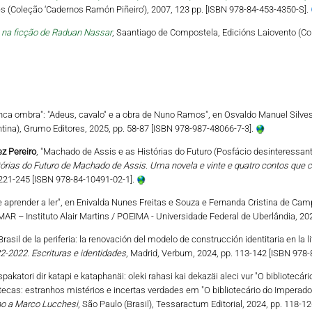
es (Coleção ‘Cadernos Ramón Piñeiro’), 2007, 123 pp. [ISBN 978-84-453-4350-S].
ca na ficção de Raduan Nassar
, Saantiago de Compostela, Edicións Laiovento (Col
tanca ombra": "Adeus, cavalo" e a obra de Nuno Ramos", en Osvaldo Manuel Silve
ntina), Grumo Editores, 2025, pp. 58-87 [ISBN 978-987-48066-7-3].
z Pereiro
, "Machado de Assis e as Histórias do Futuro (Posfácio desinteressantí
órias do Futuro de Machado de Assis. Uma novela e vinte e quatro contos que
pp. 221-245 [ISBN 978-84-10491-02-1].
 aprender a ler", en Enivalda Nunes Freitas e Souza e Fernanda Cristina de Cam
AMAR – Instituto Alair Martins / POEIMA - Universidade Federal de Uberlândia, 20
 Brasil de la periferia: la renovación del modelo de construcción identitaria en la l
2-2022. Escrituras e identidades
, Madrid, Verbum, 2024, pp. 113-142 [ISBN 978-
spakatori dir katapi e kataphanäi: oleki rahasi kai dekazäi aleci vur "O bibliotecár
tecas: estranhos mistérios e incertas verdades em "O bibliotecário do Imperador".
o a Marco Lucchesi
, São Paulo (Brasil), Tessaractum Editorial, 2024, pp. 118-