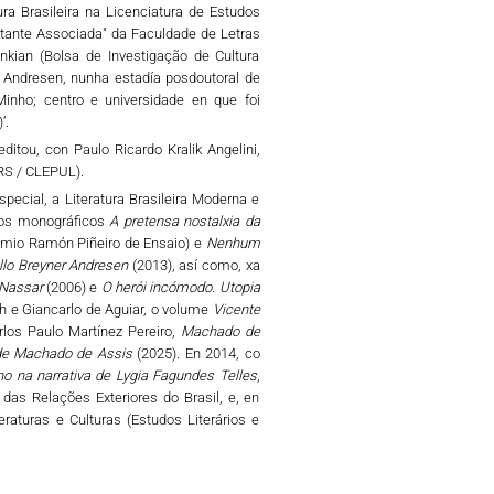
ra Brasileira na Licenciatura de Estudos
tante Associada" da Faculdade de Letras
nkian (Bolsa de Investigação de Cultura
ia Andresen, nunha estadía posdoutoral de
nho; centro e universidade en que foi
’.
ditou, con Paulo Ricardo Kralik Angelini,
RS / CLEPUL).
pecial, a Literatura Brasileira Moderna e
bros monográficos
A pretensa nostalxia da
emio Ramón Piñeiro de Ensaio) e
Nenhum
llo Breyner Andresen
(2013), así como, xa
 Nassar
(2006) e
O herói incómodo. Utopia
h e Giancarlo de Aguiar, o volume
Vicente
rlos Paulo Martínez Pereiro,
Machado de
 de Machado de Assis
(2025). En 2014, co
o na narrativa de Lygia Fagundes Telles
,
 das Relações Exteriores do Brasil, e, en
raturas e Culturas (Estudos Literários e