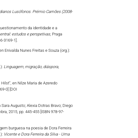
dianos Lusófonos. Prémio Camões (2008-
 questionamento da identidade e a
ntral: estudos e perspetivas
, Praga
6-3169-1].
n Enivalda Nunes Freitas e Souza (org.):
):
Linguagem, migração, diáspora
,
 Hilst", en Nilze Maria de Azeredo
69-0] [DOI
n Sara Augusto; Alexia Dotras Bravo; Diego
mbra, 2015, pp. 445-455 [ISBN 978-97-
sagem burguesa na poesia de Dora Ferreira
.):
Vicente e Dora Ferreira da Silva - Uma