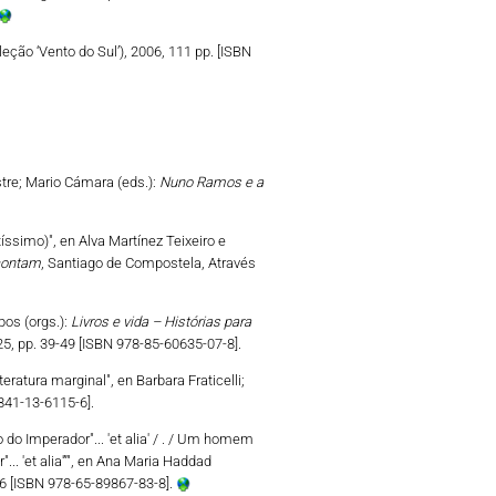
eção ‘Vento do Sul’), 2006, 111 pp. [ISBN
stre; Mario Cámara (eds.):
Nuno Ramos e a
ssimo)", en Alva Martínez Teixeiro e
 contam
, Santiago de Compostela, Através
pos (orgs.):
Livros e vida – Histórias para
25, pp. 39-49 [ISBN 978-85-60635-07-8].
iteratura marginal", en Barbara Fraticelli;
841-13-6115-6].
io do Imperador"... 'et alia' / . / Um homem
.. 'et alia'”", en Ana Maria Haddad
126 [ISBN 978-65-89867-83-8].