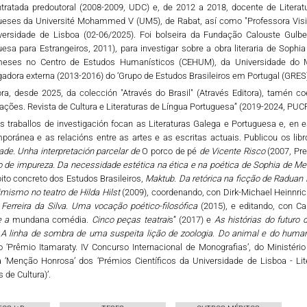
ntratada predoutoral (2008-2009, UDC) e, de 2012 a 2018, docente de Literatu
ueses da Université Mohammed V (UM5), de Rabat, así como "Professora Visi
versidade de Lisboa (02-06/2025). Foi bolseira da Fundação Calouste Gulbe
esa para Estrangeiros, 2011), para investigar sobre a obra literaria de Soph
eses no Centro de Estudos Humanísticos (CEHUM), da Universidade do Mi
gadora externa (2013-2016) do ‘Grupo de Estudos Brasileiros em Portugal (GRES)
ra, desde 2025, da colección "Através do Brasil" (Através Editora), tamén coe
ções. Revista de Cultura e Literaturas de Língua Portuguesa” (2019-2024, PUC
 traballos de investigación focan as Literaturas Galega e Portuguesa e, en es
poránea e as relacións entre as artes e as escritas actuais. Publicou os li
ade. Unha interpretación parcelar de
O porco de pé
de Vicente Risco
(2007, Pr
o de impureza. Da necessidade estética na ética e na poética de Sophia de Me
to concreto dos Estudos Brasileiros,
Maktub. Da retórica na ficção de Raduan
mismo no teatro de Hilda Hilst
(2009), coordenando, con Dirk-Michael Heinnric
Ferreira da Silva. Uma vocação poético-filosófica
(2015), e editando, con Ca
e a
mundana comédia
. Cinco peças teatrai
s” (2017) e
As histórias do futuro
o
A linha de sombra de uma suspeita lição de zoologia. Do animal e do human
o ‘Prêmio Itamaraty. IV Concurso Internacional de Monografias’, do Ministério
a ‘Menção Honrosa’ dos ‘Prémios Científicos da Universidade de Lisboa - Lite
 de Cultura)’.