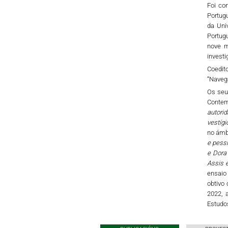
Foi co
Portug
da Uni
Portugu
nove m
investi
Coedito
“Navega
Os seus
Contem
autorid
vestígi
no ámbi
e pessi
e Dora 
Assis 
ensai
obtivo 
2022, 
Estudos