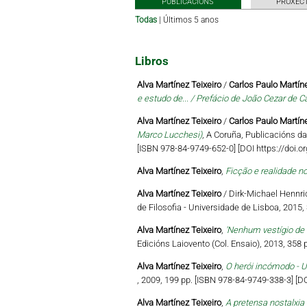
PUBLICACIÓNS
PROXECT
Todas
|
Últimos 5 anos
Libros
Alva Martínez Teixeiro
/
Carlos Paulo Martíne
e estudo de... / Prefácio de João Cezar de C
Alva Martínez Teixeiro
/
Carlos Paulo Martíne
Marco Lucchesi)
, A Coruña, Publicacións da
[ISBN 978-84-9749-652-0] [DOI https://doi
Alva Martínez Teixeiro
,
Ficção e realidade no
Alva Martínez Teixeiro
/ Dirk-Michael Hennric
de Filosofia - Universidade de Lisboa, 2015,
Alva Martínez Teixeiro
,
'Nenhum vestígio de 
Edicións Laiovento (Col. Ensaio), 2013, 358 
Alva Martínez Teixeiro
,
O herói incómodo - U
, 2009, 199 pp. [ISBN 978-84-9749-338-3] [
Alva Martínez Teixeiro
,
A pretensa nostalxia 