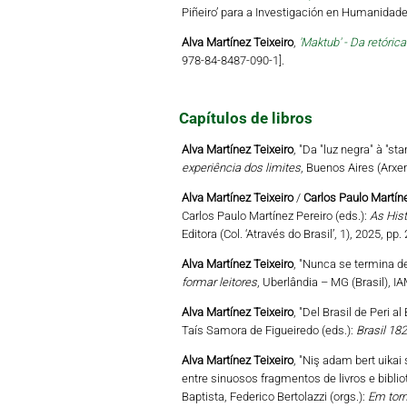
Piñeiro’ para a Investigación en Humanidad
Alva Martínez Teixeiro
,
'Maktub' - Da retóri
978-84-8487-090-1].
Capítulos de libros
Alva Martínez Teixeiro
, "Da "luz negra" à "s
experiência dos limites
, Buenos Aires (Arxe
Alva Martínez Teixeiro
/
Carlos Paulo Martíne
Carlos Paulo Martínez Pereiro (eds.):
As Hist
Editora (Col. ‘Através do Brasil’, 1), 2025, 
Alva Martínez Teixeiro
, "Nunca se termina de
formar leitores
, Uberlândia – MG (Brasil), I
Alva Martínez Teixeiro
, "Del Brasil de Peri al
Taís Samora de Figueiredo (eds.):
Brasil 182
Alva Martínez Teixeiro
, "Niş adam bert uikai 
entre sinuosos fragmentos de livros e biblio
Baptista, Federico Bertolazzi (orgs.):
Em torn