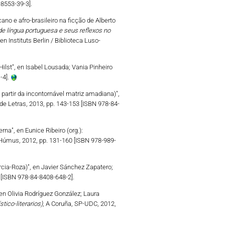
-8553-39-3].
cano e afro-brasileiro na ficção de Alberto
e língua portuguesa e seus reflexos no
 Instituts Berlin / Biblioteca Luso-
lst", en Isabel Lousada; Vania Pinheiro
-4].
 partir da incontornável matriz amadiana)",
e Letras, 2013, pp. 143-153 [ISBN 978-84-
na", en Eunice Ribeiro (org.):
 Húmus, 2012, pp. 131-160 [ISBN 978-989-
arcia-Roza)", en Javier Sánchez Zapatero;
 [ISBN 978-84-8408-648-2].
, en Olivia Rodríguez González; Laura
tico-literarios)
, A Coruña, SP-UDC, 2012,