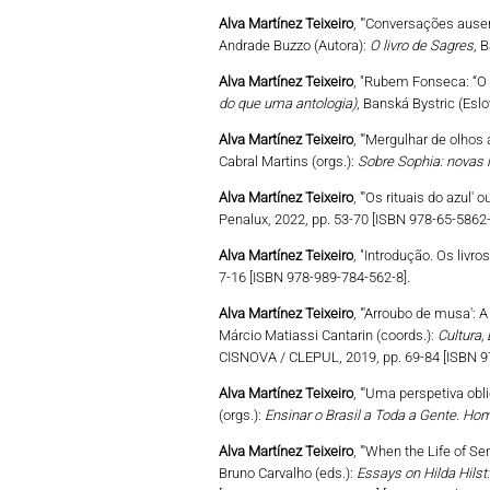
Alva Martínez Teixeiro
, "'Conversações ausen
Andrade Buzzo (Autora):
O livro de Sagres
, 
Alva Martínez Teixeiro
, "Rubem Fonseca: “O O
do que uma antologia)
, Banská Bystric (Eslo
Alva Martínez Teixeiro
, "'Mergulhar de olho
Cabral Martins (orgs.):
Sobre Sophia: novas l
Alva Martínez Teixeiro
, "'Os rituais do azul'
Penalux, 2022, pp. 53-70 [ISBN 978-65-5862-
Alva Martínez Teixeiro
, "Introdução. Os livr
7-16 [ISBN 978-989-784-562-8].
Alva Martínez Teixeiro
, "'Arroubo de musa': 
Márcio Matiassi Cantarin (coords.):
Cultura,
CISNOVA / CLEPUL, 2019, pp. 69-84 [ISBN 9
Alva Martínez Teixeiro
, "'Uma perspetiva obl
(orgs.):
Ensinar o Brasil a Toda a Gente. H
Alva Martínez Teixeiro
, "'When the Life of S
Bruno Carvalho (eds.):
Essays on Hilda Hilst