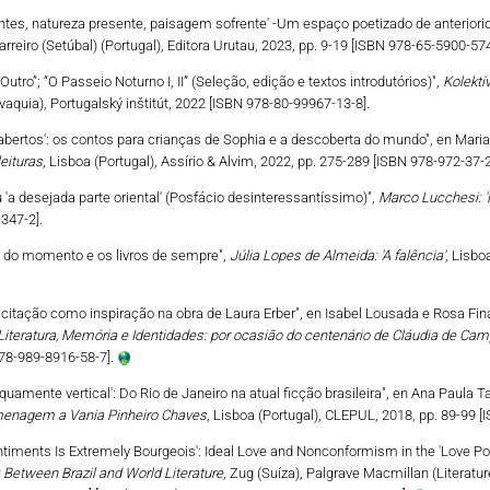
tes, natureza presente, paisagem sofrente' -Um espaço poetizado de anterioridad
Barreiro (Setúbal) (Portugal), Editora Urutau, 2023, pp. 9-19 [ISBN 978-65-5900-574
utro”; “O Passeio Noturno I, II” (Seleção, edição e textos introdutórios)",
Kolektí
vaquia), Portugalský inštitút, 2022 [ISBN 978-80-99967-13-8].
s abertos': os contos para crianças de Sophia e a descoberta do mundo", en Mar
eituras
, Lisboa (Portugal), Assírio & Alvim, 2022, pp. 275-289 [ISBN 978-972-37-
 ou 'a desejada parte oriental' (Posfácio desinteressantíssimo)",
Marco Lucchesi: '
347-2].
os do momento e os livros de sempre",
Júlia Lopes de Almeida: 'A falência'
, Lisbo
A citação como inspiração na obra de Laura Erber", en Isabel Lousada e Rosa Fina (
 Literatura, Memória e Identidades: por ocasião do centenário de Cláudia de Ca
78-989-8916-58-7].
iquamente vertical': Do Rio de Janeiro na atual ficção brasileira", en Ana Paula 
omenagem a Vania Pinheiro Chaves
, Lisboa (Portugal), CLEPUL, 2018, pp. 89-99 
entiments Is Extremely Bourgeois': Ideal Love and Nonconformism in the 'Love Po
: Between Brazil and World Literature
, Zug (Suíza), Palgrave Macmillan (Literatu