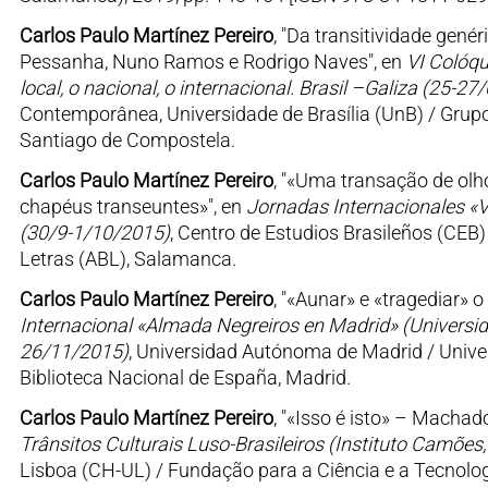
Carlos Paulo Martínez Pereiro
, "Da transitividade gené
Pessanha, Nuno Ramos e Rodrigo Naves", en
VI Colóqu
local, o nacional, o internacional. Brasil –Galiza (25-2
Contemporânea, Universidade de Brasília (UnB) / Gru
Santiago de Compostela.
Carlos Paulo Martínez Pereiro
, "«Uma transação de olho
chapéus transeuntes»", en
Jornadas Internacionales «V
(30/9-1/10/2015)
, Centro de Estudios Brasileños (CEB
Letras (ABL), Salamanca.
Carlos Paulo Martínez Pereiro
, "«Aunar» e «tragediar» 
Internacional «Almada Negreiros en Madrid» (Universi
26/11/2015)
, Universidad Autónoma de Madrid / Univer
Biblioteca Nacional de España, Madrid.
Carlos Paulo Martínez Pereiro
, "«Isso é isto» – Machad
Trânsitos Culturais Luso-Brasileiros (Instituto Camões
Lisboa (CH-UL) / Fundação para a Ciência e a Tecnologi