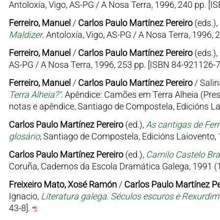
Antoloxía, Vigo, AS-PG / A Nosa Terra, 1996, 240 pp. [
Ferreiro, Manuel
/
Carlos Paulo Martínez Pereiro
(eds.),
Maldizer
. Antoloxía, Vigo, AS-PG / A Nosa Terra, 1996,
Ferreiro, Manuel
/
Carlos Paulo Martínez Pereiro
(eds.),
AS-PG / A Nosa Terra, 1996, 253 pp. [ISBN 84-921126-7
Ferreiro, Manuel
/
Carlos Paulo Martínez Pereiro
/ Salin
Terra Alheia?"
. Apêndice: Camões em Terra Alheia (Pre
notas e apêndice, Santiago de Compostela, Edicións Lai
Carlos Paulo Martínez Pereiro
(ed.),
As cantigas de Fern
glosário
, Santiago de Compostela, Edicións Laiovento, 
Carlos Paulo Martínez Pereiro
(ed.),
Camilo Castelo Br
Coruña, Cadernos da Escola Dramática Galega, 1991 (19
Freixeiro Mato, Xosé Ramón
/
Carlos Paulo Martínez Pe
Ignacio,
Literatura galega. Séculos escuros e Rexurdi
43-8].