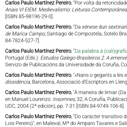
Carlos Paulo Martínez Pereiro
, "Por volta da retoricid
Anais VI EIEM. Medievalismo: Leituras Contemporâne
[ISBN 85-98196-29-0].
Carlos Paulo Martínez Pereiro
, "Da xénese dun sextinar
de Marica Campo
, Santiago de Compostela, Sotelo Bran
84-7824-527-7].
Carlos Paulo Martínez Pereiro
, "
Da palabra á (cali)graf
Portugal (Eds.):
Estudos Galego-Brasileiros 2. A emerxenc
Servizo de Publicacións da Universidade da Coruña, Col
Carlos Paulo Martínez Pereiro
, "«Nans o gegants a les es
dissidència
, Barcelona, Associació d’Escriptors en Lle
Carlos Paulo Martínez Pereiro
, "Á maneira de limiar (D
en Manuel Lourenzo:
Insomnes
, 32, A Coruña, Publica
UDC, 2004 (2ª edición), pp. 7-31 [ISBN 84-9749-106-8].
Carlos Paulo Martínez Pereiro
, "Do carácter transitivo d
Lois Pereiro)", en Maleval, Mª do Amparo Tavares e Sali