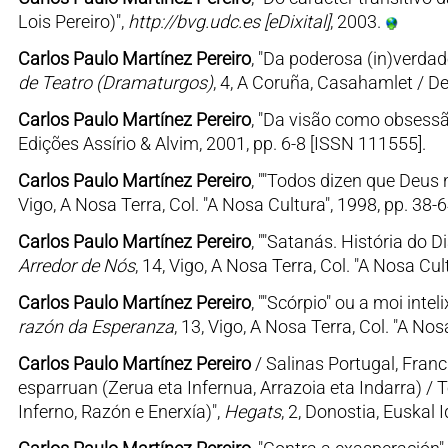
Lois Pereiro)",
http://bvg.udc.es [eDixital]
, 2003.
Carlos Paulo Martínez Pereiro
, "Da poderosa (in)verda
de Teatro (Dramaturgos)
, 4, A Coruña, Casahamlet / D
Carlos Paulo Martínez Pereiro
, "Da visão como obsessã
Edições Assírio & Alvim, 2001, pp. 6-8 [ISSN 111555].
Carlos Paulo Martínez Pereiro
, ""Todos dizen que Deus 
Vigo, A Nosa Terra, Col. "A Nosa Cultura", 1998, pp. 38-
Carlos Paulo Martínez Pereiro
, ""Satanás. História do 
Arredor de Nós
, 14, Vigo, A Nosa Terra, Col. "A Nosa Cu
Carlos Paulo Martínez Pereiro
, ""Scórpio" ou a moi int
razón da Esperanza
, 13, Vigo, A Nosa Terra, Col. "A No
Carlos Paulo Martínez Pereiro
/ Salinas Portugal, Franc
esparruan (Zerua eta Infernua, Arrazoia eta Indarra) / 
Inferno, Razón e Enerxía)",
Hegats
, 2, Donostia, Euskal 