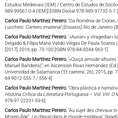
Estudos Medievais (IEM) / Centro de Estudos de Socilo
989-99567-0-4 (IEM)] [ISBN Dixital 978-989-97732-5-7
Carlos Paulo Martínez Pereiro
, "Da Romênia de Cioran,
Lucchesi:
Carteiro imaterial (Ensaios)
, Rio de Janeiro 
Carlos Paulo Martínez Pereiro
, "«Aunar» y «tragediar» l
Delgado & Filipa María Valido Viegas De Paula Soares (
[2017], 2016, pp. 73-100 [ISBN 978-84-8344-563-1].
Carlos Paulo Martínez Pereiro
, "«Quiçá amiúde alhures '
Manuel Bandeira)", en Ascensión Rivas Hernández (Ed.
Universidad de Salamanca ('Et caetera', 26), 2015, pp. 
84-9012-555-7 / 556-4].
Carlos Paulo Martínez Pereiro
, "Obra plástica e narrat
História Crítica da Literatura Portuguesa – Vol. VIII: 
978-97-22231-59-6].
Carlos Paulo Martínez Pereiro
, "Au sujet des chevaux i
Moyen-Âge",
Le cheval dans le monde médiéval. Senefi