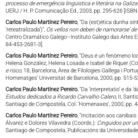
processo de emergência lingüistica e literária na Galiza 
UERJ / H. P. Comunicação Ed., 2003, pp. 295-626 [ISBN
Carlos Paulo Martínez Pereiro
, "Da (est)ética dunha sí
‘reteatralizada’)",
Os vellos non deben de namorarse’ de
Centro Dramático Galego–Instituto Galego das Artes Es
84-453-2681-3].
Carlos Paulo Martínez Pereiro
, "Deus é un fenómeno loc
Helena González, Helena Losada e Isabel de Riquer (Co
e risco
, 18, Barcelona, Àrea de Filologies Gallega i Por
Homenatges’ Universitat de Barcelona, 2000, pp. 515-5
Carlos Paulo Martínez Pereiro
, "Da ‘interpretatio’ e da 
Estudos dedicados a Ricardo Carvalho Calero
, II, San
Santiago de Compostela, Col. ‘Homenaxes’, 2000, pp. 
Carlos Paulo Martínez Pereiro
, "Incitación aos canibais
Álvarez e Dolores Vilavedra (Coords.):
Cinguidos por u
Santiago de Compostela, Publicacións da Universidade 