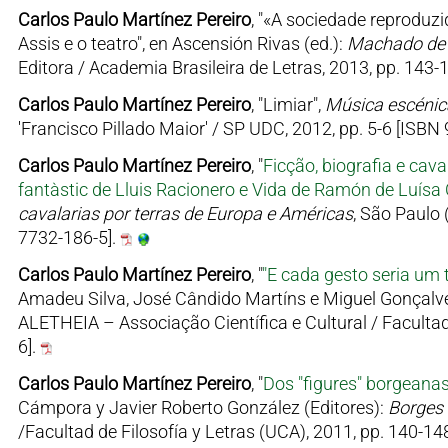
Carlos Paulo Martínez Pereiro
, "«A sociedade reproduz
Assis e o teatro", en Ascensión Rivas (ed.):
Machado de 
Editora / Academia Brasileira de Letras, 2013, pp. 143
Carlos Paulo Martínez Pereiro
, "Limiar",
Música escénic
'Francisco Pillado Maior' / SP UDC, 2012, pp. 5-6 [ISBN
Carlos Paulo Martínez Pereiro
, "
Ficção, biografia e cava
fantàstic de Lluis Racionero e Vida de Ramón de Luís
cavalarias por terras de Europa e Américas
, São Paulo 
7732-186-5].
Carlos Paulo Martínez Pereiro
, "
"E cada gesto seria um 
Amadeu Silva, José Cândido Martíns e Miguel Gonçalve
ALETHEIA – Associação Científica e Cultural / Faculta
6].
Carlos Paulo Martínez Pereiro
, "
Dos "figures" borgeanas 
Cámpora y Javier Roberto González (Editores):
Borges 
/Facultad de Filosofía y Letras (UCA), 2011, pp. 140-1