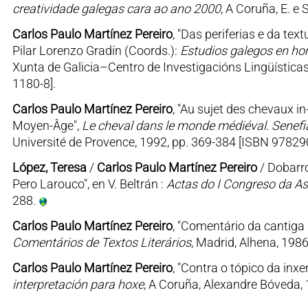
creatividade galegas cara ao ano 2000
, A Coruña, E. e 
Carlos Paulo Martínez Pereiro
, "Das periferias e da te
Pilar Lorenzo Gradín (Coords.):
Estudios galegos en ho
Xunta de Galicia–Centro de Investigacións Lingüísticas
1180-8].
Carlos Paulo Martínez Pereiro
, "Au sujet des chevaux i
Moyen-Âge",
Le cheval dans le monde médiéval. Senef
Université de Provence, 1992, pp. 369-384 [ISBN 9782
López, Teresa
/
Carlos Paulo Martínez Pereiro
/ Dobarro
Pero Larouco", en V. Beltrán :
Actas do I Congreso da As
288.
Carlos Paulo Martínez Pereiro
, "Comentário da cantiga
Comentários de Textos Literários
, Madrid, Alhena, 1986
Carlos Paulo Martínez Pereiro
, "Contra o tópico da inx
interpretación para hoxe
, A Coruña, Alexandre Bóveda, 