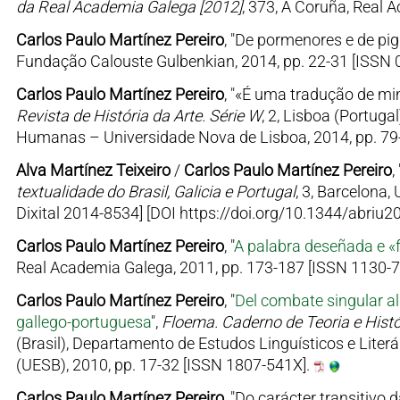
da Real Academia Galega [2012]
, 373, A Coruña, Real 
Carlos Paulo Martínez Pereiro
, "De pormenores e de pi
Fundação Calouste Gulbenkian, 2014, pp. 22-31 [ISSN 
Carlos Paulo Martínez Pereiro
, "«É uma tradução de mim
Revista de História da Arte. Série W
, 2, Lisboa (Portuga
Humanas – Universidade Nova de Lisboa, 2014, pp. 79
Alva Martínez Teixeiro
/
Carlos Paulo Martínez Pereiro
,
textualidade do Brasil, Galicia e Portugal
, 3, Barcelona,
Dixital 2014-8534] [DOI https://doi.org/10.1344/abriu20
Carlos Paulo Martínez Pereiro
, "
A palabra deseñada e «
Real Academia Galega, 2011, pp. 173-187 [ISSN 1130-
Carlos Paulo Martínez Pereiro
, "
Del combate singular al
gallego-portuguesa
",
Floema. Caderno de Teoria e Histó
(Brasil), Departamento de Estudos Linguísticos e Lite
(UESB), 2010, pp. 17-32 [ISSN 1807-541X].
Carlos Paulo Martínez Pereiro
, "Do carácter transitivo d