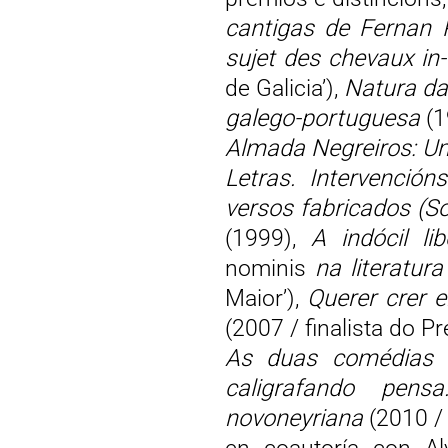
cantigas de Fernan 
sujet des chevaux in
de Galicia’),
Natura das
galego-portuguesa
(1
Almada Negreiros: Um
Letras. Intervención
versos fabricados (So
(1999),
A indócil 
nominis
na literatur
Maior’),
Querer crer en
(2007 / finalista do 
As duas comédias
caligrafando pens
novoneyriana
(2010 /