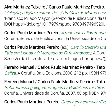
Alva Martínez Teixeiro
/
Carlos Paulo Martínez Pereiro
,
(Seleção, edição e estudo de... / Prefácio de Marco Luc
‘Francisco Pillado Mayor’ (Servizo de Publicacións da 
[DOI https://doi.org/10.17979/spudc.9788497496520].
Carlos Paulo Martínez Pereiro
,
A man que caligrafando 
Coruña, Servizo de Publicacións da Universidade da Co
Carlos Paulo Martínez Pereiro
(ed.),
Camilo Castelo Br
Fafe em Lisboa / O Morgado de Fafe Amoroso)
, A Coru
Serie Verde (‘Literatura Teatral em Língua Portuguesa’
Ferreiro, Manuel
/
Carlos Paulo Martínez Pereiro
/
Tato 
Galiza
, A Coruña, Baía Edicións, 2008, 212 pp. [ISBN 9
Ferreiro, Manuel
/
Carlos Paulo Martínez Pereiro
/
Tato 
trobadoresca galego-portuguesa / Guidelines for the E
Coruña, Universidade da Coruña, 2007, 68 pp. [ISBN 9
Carlos Paulo Martínez Pereiro
,
Querer crer entrever (Exp