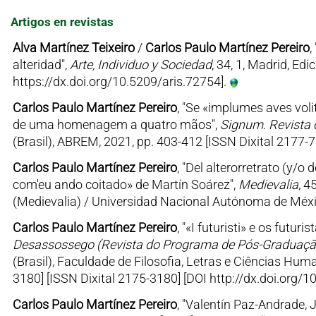
Artigos en revistas
Alva Martínez Teixeiro
/
Carlos Paulo Martínez Pereiro
,
alteridad",
Arte, Individuo y Sociedad
, 34, 1, Madrid, E
https://dx.doi.org/10.5209/aris.72754].
Carlos Paulo Martínez Pereiro
, "Se «implumes aves vol
de uma homenagem a quatro mãos",
Signum. Revista 
(Brasil), ABREM, 2021, pp. 403-412 [ISSN Dixital 2177-
Carlos Paulo Martínez Pereiro
, "Del alterorretrato (y/o
com'eu ando coitado» de Martín Soárez",
Medievalia
, 4
(Medievalia) / Universidad Nacional Autónoma de Méxi
Carlos Paulo Martínez Pereiro
, "«I futuristi» e os futu
Desassossego (Revista do Programa de Pós-Graduaçã
(Brasil), Faculdade de Filosofia, Letras e Ciências Hu
3180] [ISSN Dixital 2175-3180] [DOI http://dx.doi.org
Carlos Paulo Martínez Pereiro
, "Valentín Paz-Andrade,