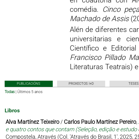
en coautoría con Al
comédia.
Cinco peça
Machado de Assis
(2
Alén de diferentes ca
universitarias e ci
Científico e Editoria
Francisco Pillado Ma
Literaturas Teatrais) 
PUBLICACIÓNS
PROXECTOS I+D
TESES
Todas
|
Últimos 5 anos
Libros
Alva Martínez Teixeiro
/
Carlos Paulo Martínez Pereiro
,
e quatro contos que contam (Seleção, edição e estudo d
Compostela, Através (Col. 'Através do Brasil, 1', 2025, 