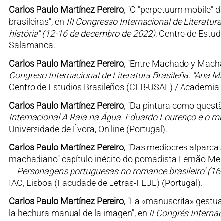
Carlos Paulo Martínez Pereiro
, "O "perpetuum mobile" 
brasileiras", en
III Congresso Internacional de Literatura
história" (12-16 de decembro de 2022)
, Centro de Estud
Salamanca.
Carlos Paulo Martínez Pereiro
, "Entre Machado y Macha
Congreso Internacional de Literatura Brasileña: "Ana 
Centro de Estudios Brasileños (CEB-USAL) / Academia B
Carlos Paulo Martínez Pereiro
, "Da pintura como questã
Internacional A Raia na Água. Eduardo Lourenço e o 
Universidade de Évora, On line (Portugal).
Carlos Paulo Martínez Pereiro
, "Das medíocres alparca
machadiano" capítulo inédito do pomadista Fernão Men
– Personagens portuguesas no romance brasileiro’ (1
IAC, Lisboa (Facudade de Letras-FLUL) (Portugal).
Carlos Paulo Martínez Pereiro
, "La «manuscrita» gestual
la hechura manual de la imagen", en
II Congrés Interna