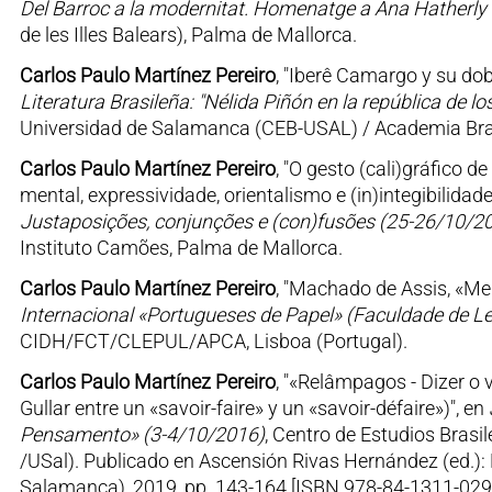
Del Barroc a la modernitat. Homenatge a Ana Hatherly
de les Illes Balears), Palma de Mallorca.
Carlos Paulo Martínez Pereiro
, "Iberê Camargo y su dobl
Literatura Brasileña: "Nélida Piñón en la república de 
Universidad de Salamanca (CEB-USAL) / Academia Brasi
Carlos Paulo Martínez Pereiro
, "O gesto (cali)gráfico
mental, expressividade, orientalismo e (in)integibilidad
Justaposições, conjunções e (con)fusões (25-26/10/2
Instituto Camões, Palma de Mallorca.
Carlos Paulo Martínez Pereiro
, "Machado de Assis, «M
Internacional «Portugueses de Papel» (Faculdade de Le
CIDH/FCT/CLEPUL/APCA, Lisboa (Portugal).
Carlos Paulo Martínez Pereiro
, "«Relâmpagos - Dizer o v
Gullar entre un «savoir-faire» y un «savoir-défaire»)", en
Pensamento» (3-4/10/2016)
, Centro de Estudios Bras
/USal). Publicado en Ascensión Rivas Hernández (ed.): F
Salamanca), 2019, pp. 143-164 [ISBN 978-84-1311-029