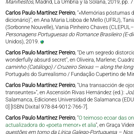
Manifiestos
, Madrid, La Umbría y la Solana, 2019, pp.
Carlos Paulo Martínez Pereiro
, "«Memórias póstumas d
dicionário)", en Ana Maria Lisboa de Mello (UFRJ), Tani
(Sorbonne Nouvelle), Vania Pinheiro Chaves (CLEPUL–
Personagens Portuguesas do Romance Brasileiro (E-dic
Unidos), 2019.
Carlos Paulo Martínez Pereiro
, "De um segredo distorc
wonderfully absurd secret", en Oliveira, Marlene; Cuadra
caminho (Catálogo) / Cruzeiro Seixas — along the lon
Português do Surrealismo / Fundação Cupertino de Mir
Carlos Paulo Martínez Pereiro
, "Una transacción de ojos
transeuntes»", en Ascensión Rivas Hernández (ed.):
Joã
Salamanca, Ediciones Universidad de Salamanca (EDUSA
0] [ISBN Dixital 978-84-9012-766-7].
Carlos Paulo Martínez Pereiro
, "
O teimoso ecoar das o
actualizadora do «poeta menor» et alia
", en Graça Vide
questões em torno da Lírica Galego-Portuguesa – Nos