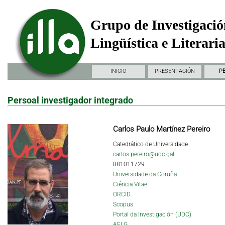
Grupo de Investigació
Lingüística e Literari
INICIO
PRESENTACIÓN
P
Persoal investigador integrado
Carlos Paulo Martínez Pereiro
Catedrático de Universidade
carlos.pereiro@udc.gal
881011729
Universidade da Coruña
Ciência Vitae
ORCID
Scopus
Portal da Investigación (UDC)
AELG