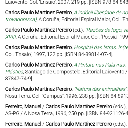
Laiovento, Col. ‘Ensaio’, 2007, 219 pp. [ISBN 978-84-848
Carlos Paulo Martínez Pereiro
,
A indócil liberdade de no
trovadoresca)
, A Coruña, Editorial Espiral Maior, Col. ‘
Carlos Paulo Martínez Pereiro
(ed.),
"Razões de fogo, ve
XVIII
, A Coruña, Editorial Espiral Maior, Col. ‘Poesía’, 1
Carlos Paulo Martínez Pereiro
,
Hospital das letras. In(t
Col. ‘Ensaio’, 1997, 122 pp. [ISBN 84-89814-07-4].
Carlos Paulo Martínez Pereiro
,
A Pintura nas Palavras
Plástica
, Santiago de Compostela, Editorial Laiovento / 
87847-74-9].
Carlos Paulo Martínez Pereiro
,
"Natura das animalhas".
Nosa Terra, Col. "Campus", 1996, 238 pp. [ISBN 84-8913
Ferreiro, Manuel
/
Carlos Paulo Martínez Pereiro
(eds.),
AS-PG / A Nosa Terra, 1996, 250 pp. [ISBN 84-921126-4
Ferreiro, Manuel
/
Carlos Paulo Martínez Pereiro
(eds.),