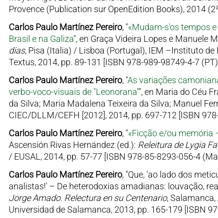
Provence (Publication sur OpenEdition Books), 2014 (2ª
Carlos Paulo Martínez Pereiro
, "
«Mudam-s'os tempos e m
Brasil e na Galiza
", en Graça Videira Lopes e Manuele Ma
dias
, Pisa (Italia) / Lisboa (Portugal), IEM –Instituto
Textus, 2014, pp. 89-131 [ISBN 978-989-98749-4-7 (PT)]
Carlos Paulo Martínez Pereiro
, "
As variações camoniana
verbo-voco-visuais de "Leonorana"
", en Maria do Céu F
da Silva; Maria Madalena Teixeira da Silva; Manuel Ferr
CIEC/DLLM/CEFH [2012], 2014, pp. 697-712 [ISBN 978
Carlos Paulo Martínez Pereiro
, "
«Ficção e/ou memória –
Ascensión Rivas Hernández (ed.):
Releitura de Lygia F
/ EUSAL, 2014, pp. 57-77 [ISBN 978-85-8293-056-4 (Mac
Carlos Paulo Martínez Pereiro
, "Que, 'ao lado dos meti
analistas!' – De heterodoxias amadianas: louvação, rea
Jorge Amado. Relectura en su Centenario
, Salamanca, 
Universidad de Salamanca, 2013, pp. 165-179 [ISBN 97