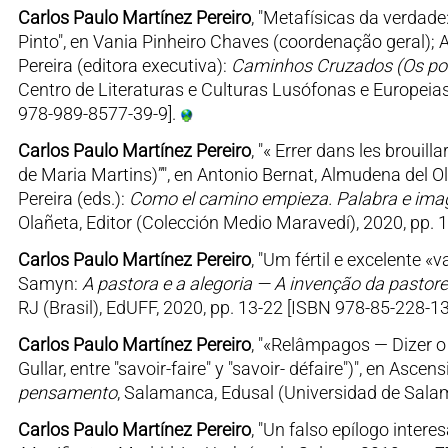
Carlos Paulo Martínez Pereiro
, "Metafísicas da verda
Pinto", en Vania Pinheiro Chaves (coordenação geral); 
Pereira (editora executiva):
Caminhos Cruzados (Os port
Centro de Literaturas e Culturas Lusófonas e Europeia
978-989-8577-39-9].
Carlos Paulo Martínez Pereiro
, "« Errer dans les broui
de Maria Martins)”", en Antonio Bernat, Almudena del Ol
Pereira (eds.):
Como el camino empieza. Palabra e imag
Olañeta, Editor (Colección Medio Maravedí), 2020, pp.
Carlos Paulo Martínez Pereiro
, "Um fértil e excelente
Samyn:
A pastora e a alegoria — A invenção da pastor
RJ (Brasil), EdUFF, 2020, pp. 13-22 [ISBN 978-85-228-13
Carlos Paulo Martínez Pereiro
, "«Relâmpagos — Dizer o 
Gullar, entre "savoir-faire" y "savoir- défaire")", en Asc
pensamento
, Salamanca, Edusal (Universidad de Sala
Carlos Paulo Martínez Pereiro
, "Un falso epílogo intere