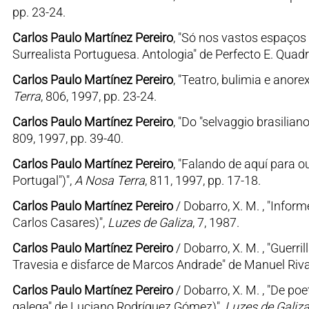
pp. 23-24.
Carlos Paulo Martínez Pereiro
, "Só nos vastos espaços 
Surrealista Portuguesa. Antologia" de Perfecto E. Quadr
Carlos Paulo Martínez Pereiro
, "Teatro, bulimia e anor
Terra
, 806, 1997, pp. 23-24.
Carlos Paulo Martínez Pereiro
, "Do "selvaggio brasili
809, 1997, pp. 39-40.
Carlos Paulo Martínez Pereiro
, "Falando de aquí para o
Portugal")",
A Nosa Terra
, 811, 1997, pp. 17-18.
Carlos Paulo Martínez Pereiro
/ Dobarro, X. M. , "Infor
Carlos Casares)",
Luzes de Galiza
, 7, 1987.
Carlos Paulo Martínez Pereiro
/ Dobarro, X. M. , "Guerri
Travesia e disfarce de Marcos Andrade" de Manuel Riva
Carlos Paulo Martínez Pereiro
/ Dobarro, X. M. , "De po
galega" de Luciano Rodríguez Gómez)",
Luzes de Galiz