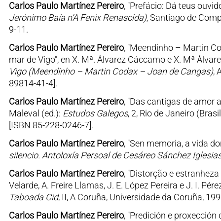
Carlos Paulo Martínez Pereiro
, "Prefácio: Dá teus ouvido
Jerónimo Baía n’A Fenix Renascida)
, Santiago de Compo
9-11.
Carlos Paulo Martínez Pereiro
, "Meendinho – Martin C
mar de Vigo", en X. Mª. Álvarez Cáccamo e X. Mª Álvar
Vigo (Meendinho – Martin Codax – Joan de Cangas)
, 
89814-41-4].
Carlos Paulo Martínez Pereiro
, "Das cantigas de amor 
Maleval (ed.):
Estudos Galegos
, 2, Rio de Janeiro (Bras
[ISBN 85-228-0246-7].
Carlos Paulo Martínez Pereiro
, "Sen memoria, a vida do
silencio. Antoloxía Persoal de Cesáreo Sánchez Iglesia
Carlos Paulo Martínez Pereiro
, "Distorção e estranhez
Velarde, A. Freire Llamas, J. E. López Pereira e J. I. Pér
Taboada Cid
, II, A Coruña, Universidade da Coruña, 19
Carlos Paulo Martínez Pereiro
, "Predición e proxección