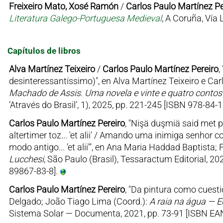
Freixeiro Mato, Xosé Ramón
/
Carlos Paulo Martínez Pe
Literatura Galego-Portuguesa Medieval
, A Coruña, Vía
Capítulos de libros
Alva Martínez Teixeiro
/
Carlos Paulo Martínez Pereiro
,
desinteressantíssimo)", en Alva Martínez Teixeiro e Car
Machado de Assis. Uma novela e vinte e quatro conto
‘Através do Brasil’, 1), 2025, pp. 221-245 [ISBN 978-84-
Carlos Paulo Martínez Pereiro
, "Nişä duşmiä said met pe
altertimer toz... 'et alii' / Amando uma inimiga senhor 
modo antigo... 'et alii'", en Ana Maria Haddad Baptista; 
Lucchesi
, São Paulo (Brasil), Tessaractum Editorial, 20
89867-83-8].
Carlos Paulo Martínez Pereiro
, "Da pintura como cuesti
Delgado; João Tiago Lima (Coord.):
A raia na água — 
Sistema Solar — Documenta, 2021, pp. 73-91 [ISBN E