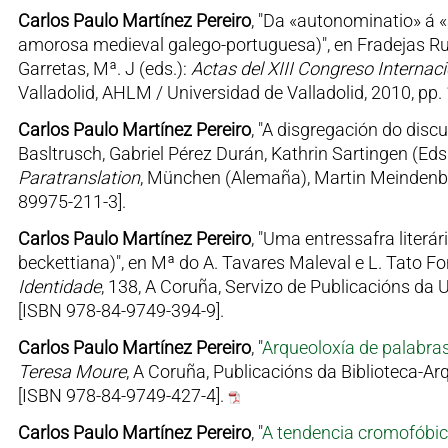
Carlos Paulo Martínez Pereiro
, "Da «autonominatio» á 
amorosa medieval galego-portuguesa)", en Fradejas Rueda
Garretas, Mª. J (eds.):
Actas del XIII Congreso Internac
Valladolid, AHLM / Universidad de Valladolid, 2010, pp
Carlos Paulo Martínez Pereiro
, "A disgregación do discu
Basltrusch, Gabriel Pérez Durán, Kathrin Sartingen (Eds
Paratranslation
, München (Alemaña), Martin Meindenb
89975-211-3].
Carlos Paulo Martínez Pereiro
, "Uma entressafra literá
beckettiana)", en Mª do A. Tavares Maleval e L. Tato Fo
Identidade
, 138, A Coruña, Servizo de Publicacións da 
[ISBN 978-84-9749-394-9].
Carlos Paulo Martínez Pereiro
, "
Arqueoloxía de palabras
Teresa Moure
, A Coruña, Publicacións da Biblioteca-Ar
[ISBN 978-84-9749-427-4].
Carlos Paulo Martínez Pereiro
, "
A tendencia cromofóbica