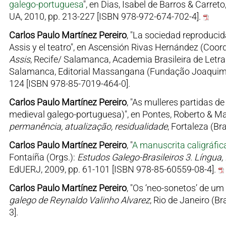
galego-portuguesa
", en Dias, Isabel de Barros & Carreto
UA, 2010, pp. 213-227 [ISBN 978-972-674-702-4].
Carlos Paulo Martínez Pereiro
, "La sociedad reproduci
Assis y el teatro", en Ascensión Rivas Hernández (Coord
Assis
, Recife/ Salamanca, Academia Brasileira de Letra
Salamanca, Editorial Massangana (Fundação Joaquim N
124 [ISBN 978-85-7019-464-0].
Carlos Paulo Martínez Pereiro
, "As mulleres partidas d
medieval galego-portuguesa)", en Pontes, Roberto & Mart
permanência, atualização, residualidade
, Fortaleza (B
Carlos Paulo Martínez Pereiro
, "
A manuscrita caligráfi
Fontaíña (Orgs.):
Estudos Galego-Brasileiros 3. Língua, 
EdUERJ, 2009, pp. 61-101 [ISBN 978-85-60559-08-4].
Carlos Paulo Martínez Pereiro
, "Os ‘neo-sonetos’ de u
galego de Reynaldo Valinho Alvarez
, Rio de Janeiro (B
3].