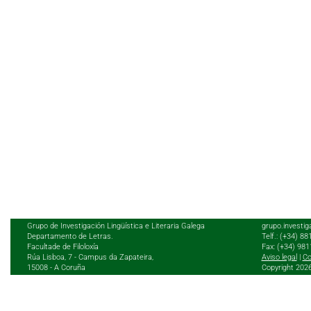
Grupo de Investigación Lingüística e Literaria Galega
grupo.investig
Departamento de Letras.
Telf.: (+34) 8
Facultade de Filoloxía
Fax: (+34) 98
Rúa Lisboa, 7 - Campus da Zapateira,
Aviso legal
|
Co
15008 - A Coruña
Copyright 202