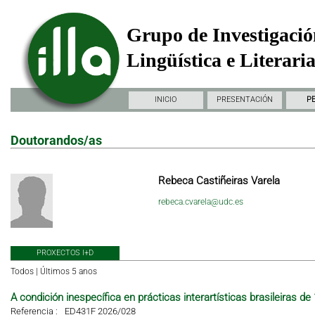
Grupo de Investigació
Lingüística e Literari
INICIO
PRESENTACIÓN
P
Doutorandos/as
Rebeca Castiñeiras Varela
rebeca.cvarela@udc.es
PROXECTOS I+D
Todos
|
Últimos 5 anos
A condición inespecífica en prácticas interartísticas brasileiras de
Referencia :
ED431F 2026/028