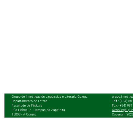
Grupo de Investigación Lingüística e Literaria Galega
grupo.investig
Departamento de Letras.
Telf.: (+34) 8
Facultade de Filoloxía
Fax: (+34) 98
Rúa Lisboa, 7 - Campus da Zapateira,
Aviso legal
|
Co
15008 - A Coruña
Copyright 202