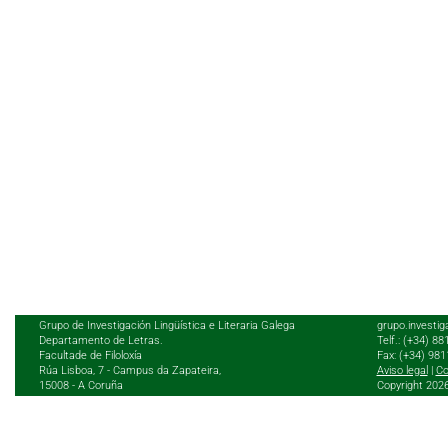
Grupo de Investigación Lingüística e Literaria Galega
grupo.investig
Departamento de Letras.
Telf.: (+34) 8
Facultade de Filoloxía
Fax: (+34) 98
Rúa Lisboa, 7 - Campus da Zapateira,
Aviso legal
|
Co
15008 - A Coruña
Copyright 202