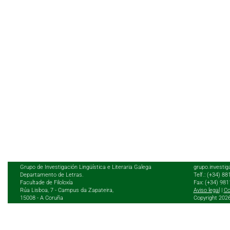
Grupo de Investigación Lingüística e Literaria Galega
grupo.investig
Departamento de Letras.
Telf.: (+34) 8
Facultade de Filoloxía
Fax: (+34) 98
Rúa Lisboa, 7 - Campus da Zapateira,
Aviso legal
|
Co
15008 - A Coruña
Copyright 202