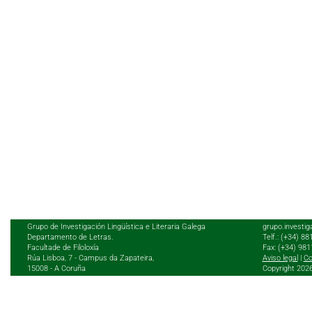
Grupo de Investigación Lingüística e Literaria Galega
grupo.investig
Departamento de Letras.
Telf.: (+34) 8
Facultade de Filoloxía
Fax: (+34) 98
Rúa Lisboa, 7 - Campus da Zapateira,
Aviso legal
|
Co
15008 - A Coruña
Copyright 202