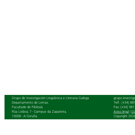
Grupo de Investigación Lingüística e Literaria Galega
grupo.investig
Departamento de Letras.
Telf.: (+34) 8
Facultade de Filoloxía
Fax: (+34) 98
Rúa Lisboa, 7 - Campus da Zapateira,
Aviso legal
|
Co
15008 - A Coruña
Copyright 202