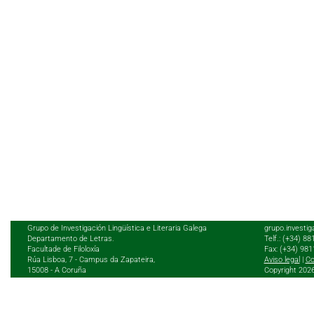
Grupo de Investigación Lingüística e Literaria Galega
grupo.investig
Departamento de Letras.
Telf.: (+34) 8
Facultade de Filoloxía
Fax: (+34) 98
Rúa Lisboa, 7 - Campus da Zapateira,
Aviso legal
|
Co
15008 - A Coruña
Copyright 202