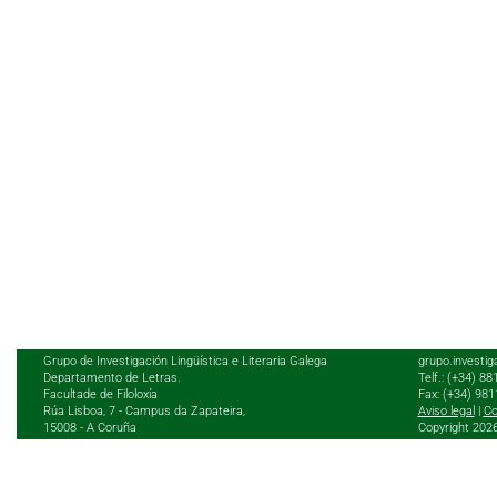
Grupo de Investigación Lingüística e Literaria Galega
grupo.investig
Departamento de Letras.
Telf.: (+34) 8
Facultade de Filoloxía
Fax: (+34) 98
Rúa Lisboa, 7 - Campus da Zapateira,
Aviso legal
|
Co
15008 - A Coruña
Copyright 202