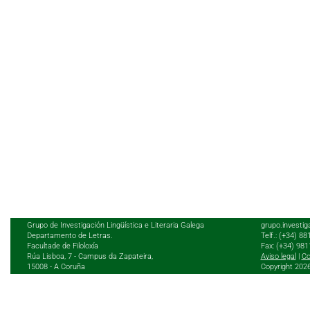
Grupo de Investigación Lingüística e Literaria Galega
grupo.investig
Departamento de Letras.
Telf.: (+34) 8
Facultade de Filoloxía
Fax: (+34) 98
Rúa Lisboa, 7 - Campus da Zapateira,
Aviso legal
|
Co
15008 - A Coruña
Copyright 202