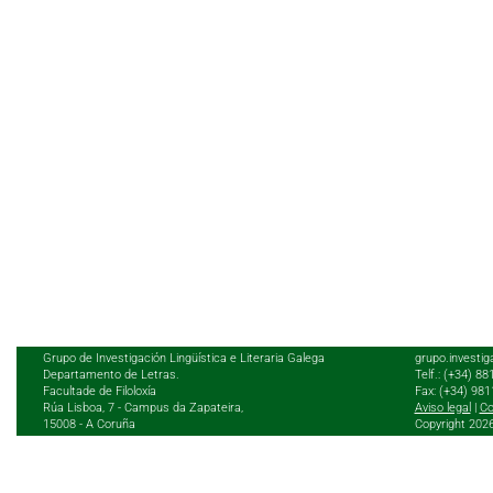
Grupo de Investigación Lingüística e Literaria Galega
grupo.investig
Departamento de Letras.
Telf.: (+34) 8
Facultade de Filoloxía
Fax: (+34) 98
Rúa Lisboa, 7 - Campus da Zapateira,
Aviso legal
|
Co
15008 - A Coruña
Copyright 202