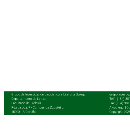
Grupo de Investigación Lingüística e Literaria Galega
grupo.investig
Departamento de Letras.
Telf.: (+34) 8
Facultade de Filoloxía
Fax: (+34) 98
Rúa Lisboa, 7 - Campus da Zapateira,
Aviso legal
|
Co
15008 - A Coruña
Copyright 202