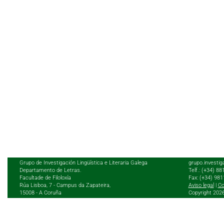
Grupo de Investigación Lingüística e Literaria Galega
grupo.investig
Departamento de Letras.
Telf.: (+34) 8
Facultade de Filoloxía
Fax: (+34) 98
Rúa Lisboa, 7 - Campus da Zapateira,
Aviso legal
|
Co
15008 - A Coruña
Copyright 202