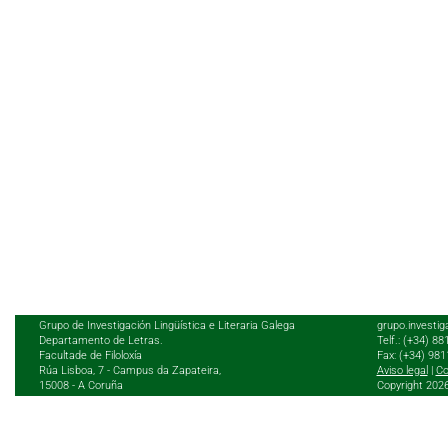
Grupo de Investigación Lingüística e Literaria Galega
grupo.investig
Departamento de Letras.
Telf.: (+34) 8
Facultade de Filoloxía
Fax: (+34) 98
Rúa Lisboa, 7 - Campus da Zapateira,
Aviso legal
|
Co
15008 - A Coruña
Copyright 202