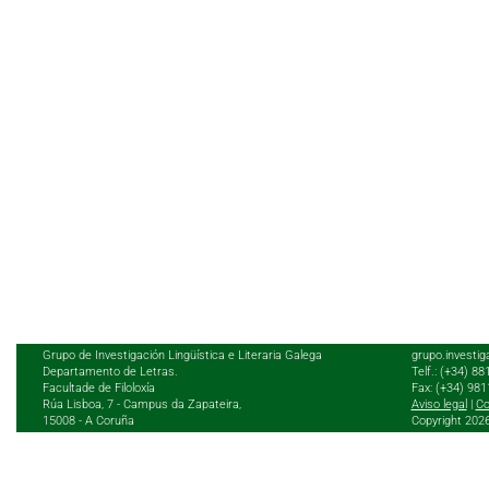
Grupo de Investigación Lingüística e Literaria Galega
grupo.investig
Departamento de Letras.
Telf.: (+34) 8
Facultade de Filoloxía
Fax: (+34) 98
Rúa Lisboa, 7 - Campus da Zapateira,
Aviso legal
|
Co
15008 - A Coruña
Copyright 202