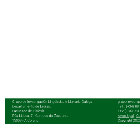
Grupo de Investigación Lingüística e Literaria Galega
grupo.investig
Departamento de Letras.
Telf.: (+34) 8
Facultade de Filoloxía
Fax: (+34) 98
Rúa Lisboa, 7 - Campus da Zapateira,
Aviso legal
|
Co
15008 - A Coruña
Copyright 202