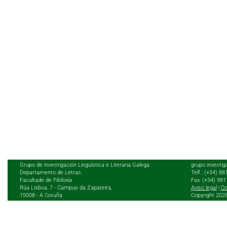
Grupo de Investigación Lingüística e Literaria Galega
grupo.investig
Departamento de Letras.
Telf.: (+34) 8
Facultade de Filoloxía
Fax: (+34) 98
Rúa Lisboa, 7 - Campus da Zapateira,
Aviso legal
|
Co
15008 - A Coruña
Copyright 202