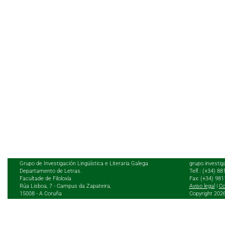
Grupo de Investigación Lingüística e Literaria Galega
grupo.investig
Departamento de Letras.
Telf.: (+34) 8
Facultade de Filoloxía
Fax: (+34) 98
Rúa Lisboa, 7 - Campus da Zapateira,
Aviso legal
|
Co
15008 - A Coruña
Copyright 202