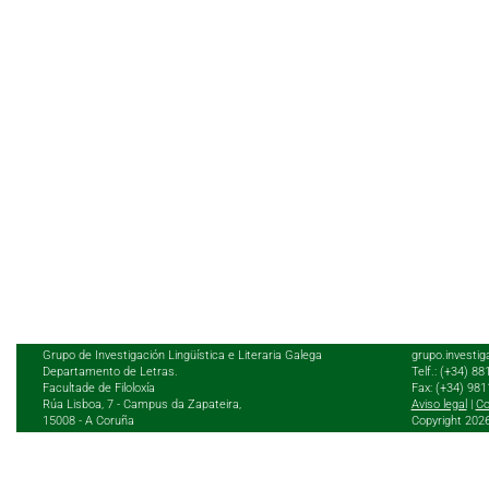
Grupo de Investigación Lingüística e Literaria Galega
grupo.investig
Departamento de Letras.
Telf.: (+34) 8
Facultade de Filoloxía
Fax: (+34) 98
Rúa Lisboa, 7 - Campus da Zapateira,
Aviso legal
|
Co
15008 - A Coruña
Copyright 202