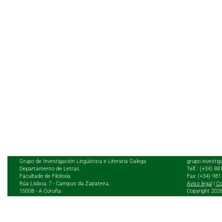
Grupo de Investigación Lingüística e Literaria Galega
grupo.investig
Departamento de Letras.
Telf.: (+34) 8
Facultade de Filoloxía
Fax: (+34) 98
Rúa Lisboa, 7 - Campus da Zapateira,
Aviso legal
|
Co
15008 - A Coruña
Copyright 202