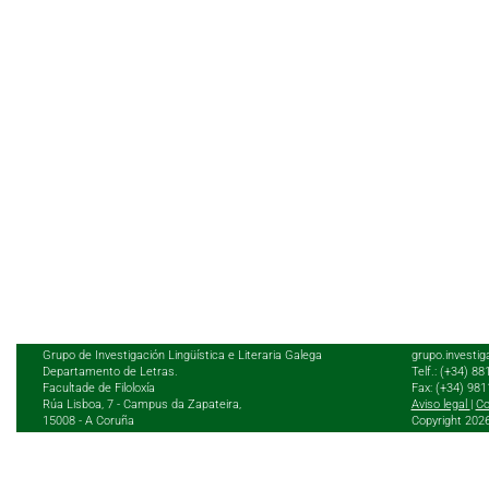
Grupo de Investigación Lingüística e Literaria Galega
grupo.investig
Departamento de Letras.
Telf.: (+34) 8
Facultade de Filoloxía
Fax: (+34) 98
Rúa Lisboa, 7 - Campus da Zapateira,
Aviso legal
|
Co
15008 - A Coruña
Copyright 202