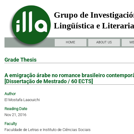
Grupo de Investigació
Lingüística e Literari
HOME
ABOUT US
M
Grade Thesis
A emigração árabe no romance brasileiro contemporâne
[Dissertação de Mestrado / 60 ECTS]
Author
El Mostafa Laaouichi
Reading Date
Nov 21, 2016
Faculty
Faculdade de Letras e Instituto de Ciências Sociais