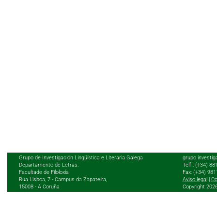
Grupo de Investigación Lingüística e Literaria Galega
grupo.investig
Departamento de Letras.
Telf.: (+34) 8
Facultade de Filoloxía
Fax: (+34) 98
Rúa Lisboa, 7 - Campus da Zapateira,
Aviso legal
|
Co
15008 - A Coruña
Copyright 202