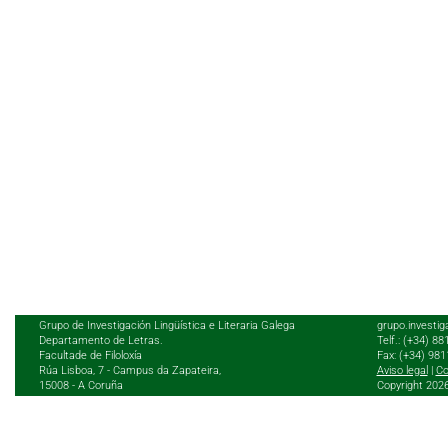
Grupo de Investigación Lingüística e Literaria Galega
grupo.investig
Departamento de Letras.
Telf.: (+34) 8
Facultade de Filoloxía
Fax: (+34) 98
Rúa Lisboa, 7 - Campus da Zapateira,
Aviso legal
|
Co
15008 - A Coruña
Copyright 202