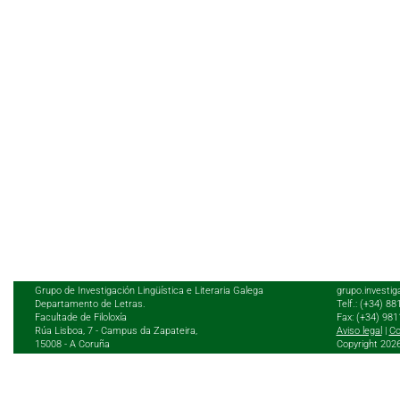
Grupo de Investigación Lingüística e Literaria Galega
grupo.investig
Departamento de Letras.
Telf.: (+34) 8
Facultade de Filoloxía
Fax: (+34) 98
Rúa Lisboa, 7 - Campus da Zapateira,
Aviso legal
|
Co
15008 - A Coruña
Copyright 202