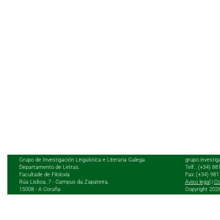
Grupo de Investigación Lingüística e Literaria Galega
grupo.investig
Departamento de Letras.
Telf.: (+34) 8
Facultade de Filoloxía
Fax: (+34) 98
Rúa Lisboa, 7 - Campus da Zapateira,
Aviso legal
|
Co
15008 - A Coruña
Copyright 202