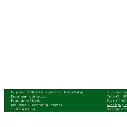
Grupo de Investigación Lingüística e Literaria Galega
grupo.investig
Departamento de Letras.
Telf.: (+34) 8
Facultade de Filoloxía
Fax: (+34) 98
Rúa Lisboa, 7 - Campus da Zapateira,
Aviso legal
|
Co
15008 - A Coruña
Copyright 202