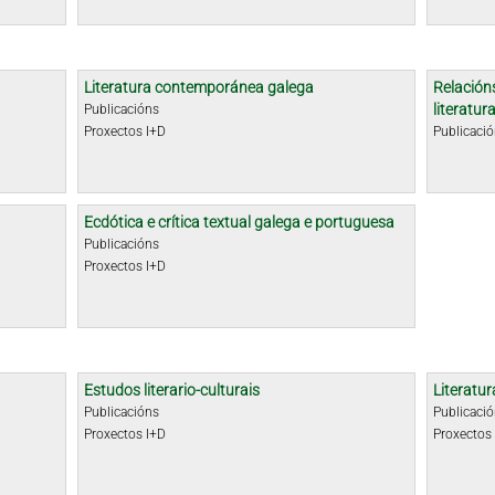
Literatura contemporánea galega
Relacións
literatu
Publicacións
Proxectos I+D
Publicaci
Ecdótica e crítica textual galega e portuguesa
Publicacións
Proxectos I+D
Estudos literario-culturais
Literatur
Publicacións
Publicaci
Proxectos I+D
Proxectos