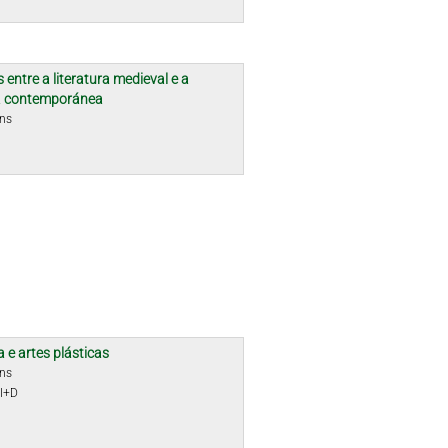
 entre a literatura medieval e a
ra contemporánea
óns
a e artes plásticas
óns
 I+D