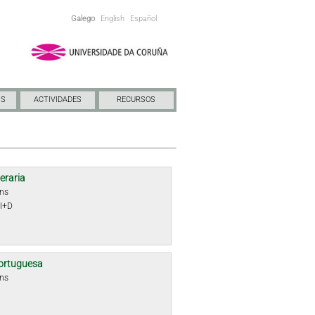
Galego
English
Español
NS
ACTIVIDADES
RECURSOS
teraria
óns
 I+D
ortuguesa
óns