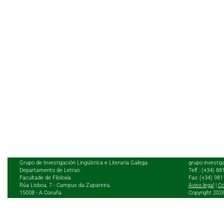
Grupo de Investigación Lingüística e Literaria Galega
grupo.investig
Departamento de Letras.
Telf.: (+34) 8
Facultade de Filoloxía
Fax: (+34) 98
Rúa Lisboa, 7 - Campus da Zapateira,
Aviso legal
|
Co
15008 - A Coruña
Copyright 202