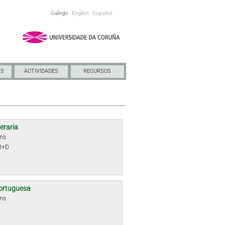
Galego
English
Español
NS
ACTIVIDADES
RECURSOS
teraria
óns
 I+D
ortuguesa
óns