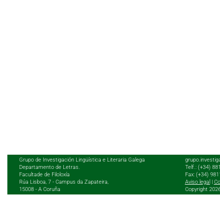
Grupo de Investigación Lingüística e Literaria Galega
grupo.investig
Departamento de Letras.
Telf.: (+34) 8
Facultade de Filoloxía
Fax: (+34) 98
Rúa Lisboa, 7 - Campus da Zapateira,
Aviso legal
|
Co
15008 - A Coruña
Copyright 202