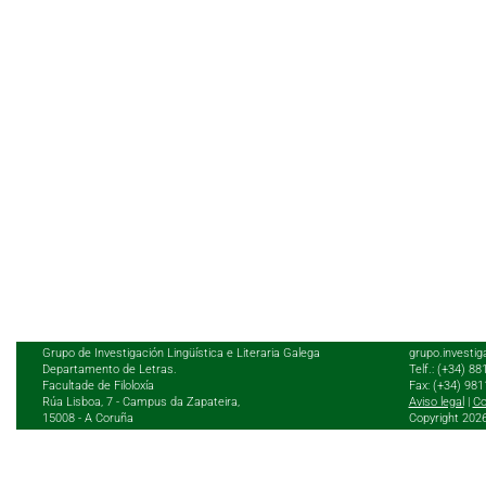
Grupo de Investigación Lingüística e Literaria Galega
grupo.investig
Departamento de Letras.
Telf.: (+34) 8
Facultade de Filoloxía
Fax: (+34) 98
Rúa Lisboa, 7 - Campus da Zapateira,
Aviso legal
|
Co
15008 - A Coruña
Copyright 202