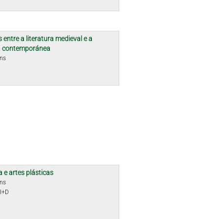
 entre a literatura medieval e a
ra contemporánea
óns
a e artes plásticas
óns
 I+D