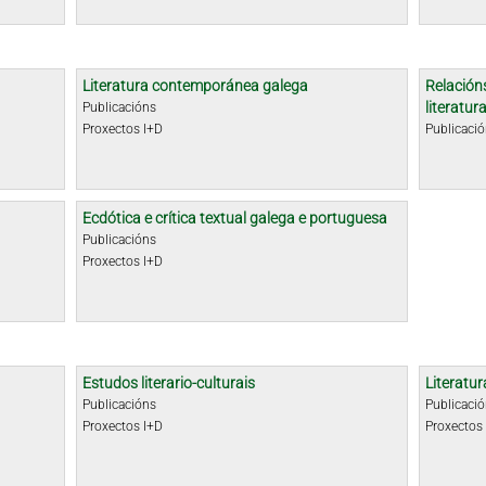
Literatura contemporánea galega
Relacións
literatu
Publicacións
Proxectos I+D
Publicaci
Ecdótica e crítica textual galega e portuguesa
Publicacións
Proxectos I+D
Estudos literario-culturais
Literatur
Publicacións
Publicaci
Proxectos I+D
Proxectos