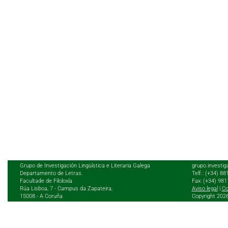
Grupo de Investigación Lingüística e Literaria Galega
grupo.investig
Departamento de Letras.
Telf.: (+34) 8
Facultade de Filoloxía
Fax: (+34) 98
Rúa Lisboa, 7 - Campus da Zapateira,
Aviso legal
|
Co
15008 - A Coruña
Copyright 202