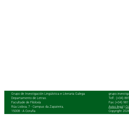
Grupo de Investigación Lingüística e Literaria Galega
grupo.investig
Departamento de Letras.
Telf.: (+34) 8
Facultade de Filoloxía
Fax: (+34) 98
Rúa Lisboa, 7 - Campus da Zapateira,
Aviso legal
|
Co
15008 - A Coruña
Copyright 202