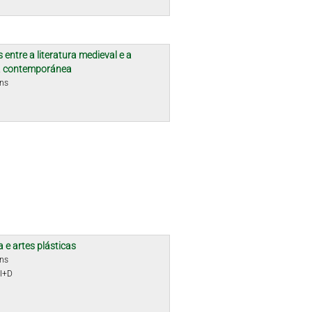
 entre a literatura medieval e a
ra contemporánea
óns
a e artes plásticas
óns
 I+D