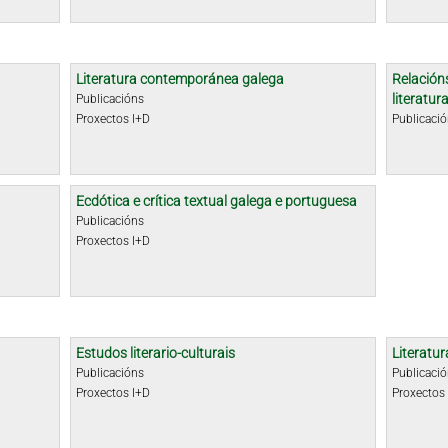
Literatura contemporánea galega
Relacións
literatu
Publicacións
Proxectos I+D
Publicaci
Ecdótica e crítica textual galega e portuguesa
Publicacións
Proxectos I+D
Estudos literario-culturais
Literatur
Publicacións
Publicaci
Proxectos I+D
Proxectos