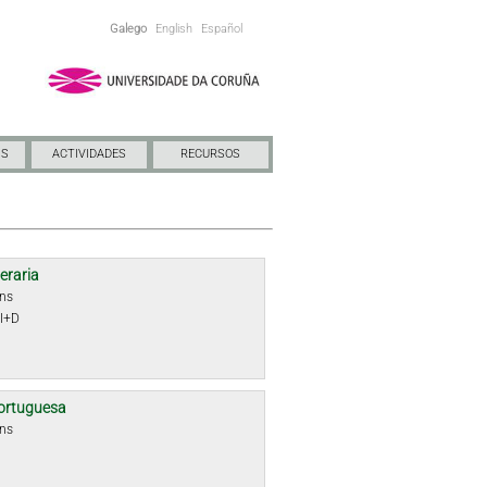
Galego
English
Español
NS
ACTIVIDADES
RECURSOS
teraria
óns
 I+D
ortuguesa
óns