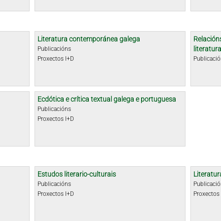
Literatura contemporánea galega
Relacións
literatu
Publicacións
Proxectos I+D
Publicaci
Ecdótica e crítica textual galega e portuguesa
Publicacións
Proxectos I+D
Estudos literario-culturais
Literatur
Publicacións
Publicaci
Proxectos I+D
Proxectos