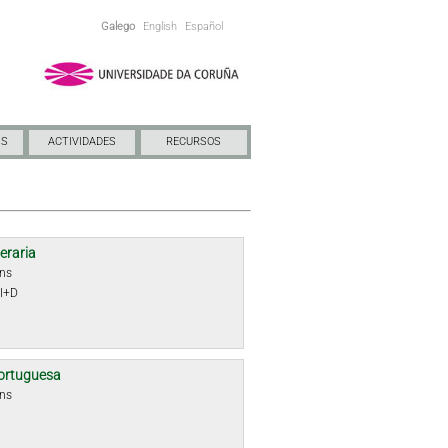
Galego
English
Español
NS
ACTIVIDADES
RECURSOS
teraria
óns
 I+D
ortuguesa
óns