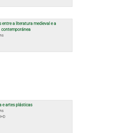
 entre a literatura medieval e a
ra contemporánea
óns
a e artes plásticas
óns
 I+D