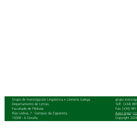
Grupo de Investigación Lingüística e Literaria Galega
grupo.investig
Departamento de Letras.
Telf.: (+34) 8
Facultade de Filoloxía
Fax: (+34) 98
Rúa Lisboa, 7 - Campus da Zapateira,
Aviso legal
|
Co
15008 - A Coruña
Copyright 202