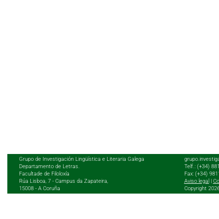
Grupo de Investigación Lingüística e Literaria Galega
grupo.investig
Departamento de Letras.
Telf.: (+34) 8
Facultade de Filoloxía
Fax: (+34) 98
Rúa Lisboa, 7 - Campus da Zapateira,
Aviso legal
|
Co
15008 - A Coruña
Copyright 202