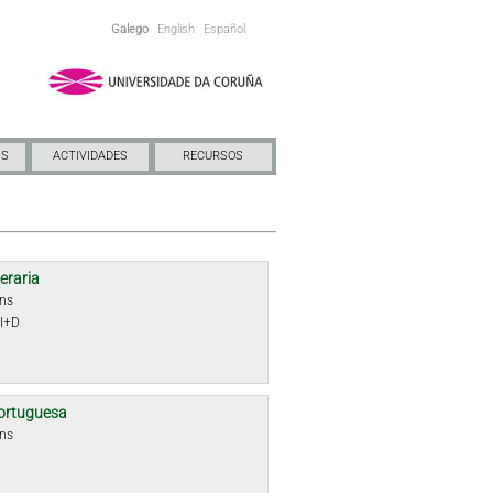
Galego
English
Español
NS
ACTIVIDADES
RECURSOS
teraria
óns
 I+D
ortuguesa
óns