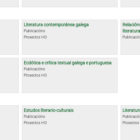
Literatura contemporánea galega
Relacións
literatu
Publicacións
Proxectos I+D
Publicaci
Ecdótica e crítica textual galega e portuguesa
Publicacións
Proxectos I+D
Estudos literario-culturais
Literatur
Publicacións
Publicaci
Proxectos I+D
Proxectos