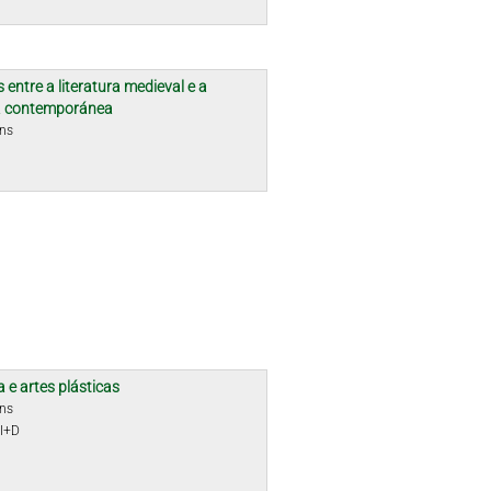
 entre a literatura medieval e a
ra contemporánea
óns
a e artes plásticas
óns
 I+D