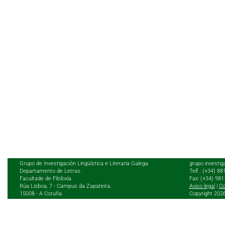
Grupo de Investigación Lingüística e Literaria Galega
grupo.investig
Departamento de Letras.
Telf.: (+34) 8
Facultade de Filoloxía
Fax: (+34) 98
Rúa Lisboa, 7 - Campus da Zapateira,
Aviso legal
|
Co
15008 - A Coruña
Copyright 202